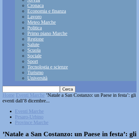
Cronaca
Economia e finanza
Lavoro
Meteo Marche
Politica
Primo piano Marche
Regione
Salute
Scuola
Sociale
Sport
Tecnologia e scienze
Turismo
Università
Home
Eventi Marche
’Natale a San Costanzo: un Paese in festa’: gli
eventi dall’8 dicembre...
Eventi Marche
Pesaro-Urbino
Province Marche
’Natale a San Costanzo: un Paese in festa’: gli