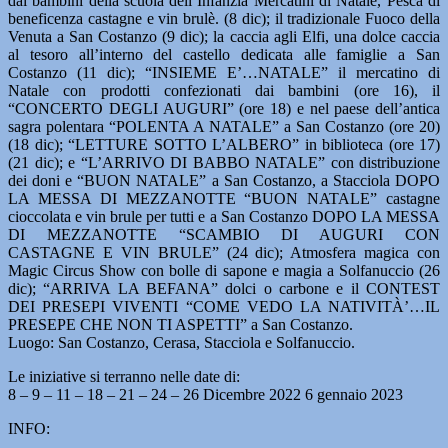
dai bambini della scuola dell’Infanzia Mercatini di Natale, Pesca di
beneficenza castagne e vin brulè. (8 dic); il tradizionale Fuoco della
Venuta a San Costanzo (9 dic); la caccia agli Elfi, una dolce caccia
al tesoro all’interno del castello dedicata alle famiglie a San
Costanzo (11 dic); “INSIEME E’…NATALE” il mercatino di
Natale con prodotti confezionati dai bambini (ore 16), il
“CONCERTO DEGLI AUGURI” (ore 18) e nel paese dell’antica
sagra polentara “POLENTA A NATALE” a San Costanzo (ore 20)
(18 dic); “LETTURE SOTTO L’ALBERO” in biblioteca (ore 17)
(21 dic); e “L’ARRIVO DI BABBO NATALE” con distribuzione
dei doni e “BUON NATALE” a San Costanzo, a Stacciola DOPO
LA MESSA DI MEZZANOTTE “BUON NATALE” castagne
cioccolata e vin brule per tutti e a San Costanzo DOPO LA MESSA
DI MEZZANOTTE “SCAMBIO DI AUGURI CON
CASTAGNE E VIN BRULE” (24 dic); Atmosfera magica con
Magic Circus Show con bolle di sapone e magia a Solfanuccio (26
dic); “ARRIVA LA BEFANA” dolci o carbone e il CONTEST
DEI PRESEPI VIVENTI “COME VEDO LA NATIVITÀ’…IL
PRESEPE CHE NON TI ASPETTI” a San Costanzo.
Luogo: San Costanzo, Cerasa, Stacciola e Solfanuccio.
Le iniziative si terranno nelle date di:
8 – 9 – 11 – 18 – 21 – 24 – 26 Dicembre 2022 6 gennaio 2023
INFO: