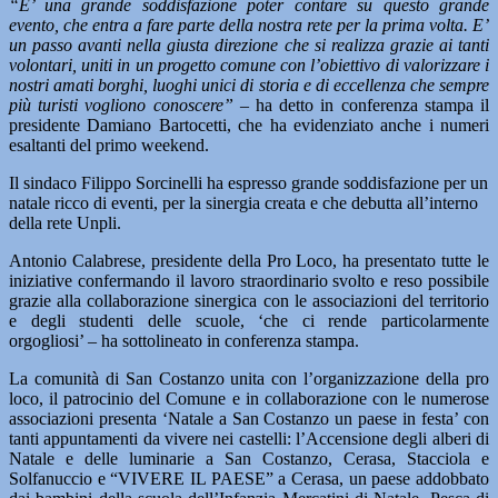
“E’ una grande soddisfazione poter contare su questo grande
evento, che entra a fare parte della nostra rete per la prima volta. E’
un passo avanti nella giusta direzione che si realizza grazie ai tanti
volontari, uniti in un progetto comune con l’obiettivo di valorizzare i
nostri amati borghi, luoghi unici di storia e di eccellenza che sempre
più turisti vogliono conoscere”
– ha detto in conferenza stampa il
presidente Damiano Bartocetti, che ha evidenziato anche i numeri
esaltanti del primo weekend.
Il sindaco Filippo Sorcinelli ha espresso grande soddisfazione per un
natale ricco di eventi, per la sinergia creata e che debutta all’interno
della rete Unpli.
Antonio Calabrese, presidente della Pro Loco, ha presentato tutte le
iniziative confermando il lavoro straordinario svolto e reso possibile
grazie alla collaborazione sinergica con le associazioni del territorio
e degli studenti delle scuole, ‘che ci rende particolarmente
orgogliosi’ – ha sottolineato in conferenza stampa.
La comunità di San Costanzo unita con l’organizzazione della pro
loco, il patrocinio del Comune e in collaborazione con le numerose
associazioni presenta ‘Natale a San Costanzo un paese in festa’ con
tanti appuntamenti da vivere nei castelli: l’Accensione degli alberi di
Natale e delle luminarie a San Costanzo, Cerasa, Stacciola e
Solfanuccio e “VIVERE IL PAESE” a Cerasa, un paese addobbato