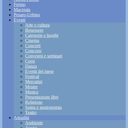
Fermo
Macerata
Pesaro-Urbino
Eventi
Arte e cultura
Benessere
Categorie e luoghi
Cinema
Concerti
Concorsi
Convegni e seminari
Corsi
Danza
Eventi del mese
Festival
Mercatini
Mostre
Musica
Presentazione libri
Religione
Sagra e gastronomia
Teatro
Attualità
Ambiente
Avvisi