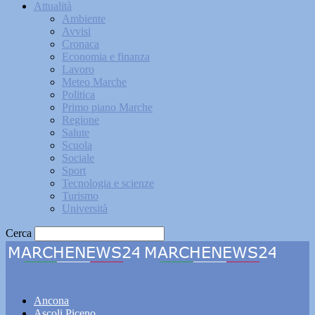
Attualità
Ambiente
Avvisi
Cronaca
Economia e finanza
Lavoro
Meteo Marche
Politica
Primo piano Marche
Regione
Salute
Scuola
Sociale
Sport
Tecnologia e scienze
Turismo
Università
Cerca
Marchenews24
Ancona
Ascoli Piceno