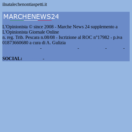
ilnatalechenontiaspetti.it
L'Opinionista © since 2008 - Marche News 24 supplemento a
L'Opinionista Giornale Online
n. reg. Trib. Pescara n.08/08 - Iscrizione al ROC n°17982 - p.iva
01873660680 a cura di A. Gulizia
Pubblicità e contatti
-
Notizie del giorno
-
Informazioni
-
Privacy
-
Cookie
SOCIAL:
Facebook
-
X