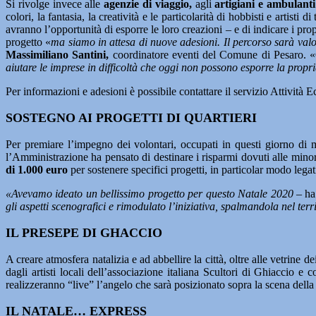
Si rivolge invece alle
agenzie di viaggio,
agli
artigiani e ambulanti
colori, la fantasia, la creatività e le particolarità di hobbisti e artis
avranno l’opportunità di esporre le loro creazioni – e di indicare i pro
progetto «
ma siamo in attesa di nuove adesioni. Il percorso sarà valo
Massimiliano Santini,
coordinatore eventi del Comune di Pesaro. «
aiutare le imprese in difficoltà che oggi non possono esporre la propr
Per informazioni e adesioni è possibile contattare il servizio Attivi
SOSTEGNO AI PROGETTI DI QUARTIERI
Per premiare l’impegno dei volontari, occupati in questi giorno di 
l’Amministrazione ha pensato di destinare i risparmi dovuti alle mino
di 1.000 euro
per sostenere specifici progetti, in particolar modo lega
«Avevamo ideato un bellissimo progetto per questo Natale 2020
– ha
gli aspetti scenografici e rimodulato l’iniziativa, spalmandola nel terr
IL PRESEPE DI GHACCIO
A creare atmosfera natalizia e ad abbellire la città, oltre alle vetrine d
dagli artisti locali dell’associazione italiana Scultori di Ghiaccio e
realizzeranno “live” l’angelo che sarà posizionato sopra la scena della 
IL NATALE… EXPRESS