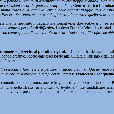
ci
– p
erché il rischio di assembramento era troppo grande»
. Non ci 
te restrizioni e con la guardia sempre alta»
.
Centro storico illumina
ma l’idea di allestire le vetrine delle agenzie viaggio con le espo
 Passeri. Speriamo sia un Natale gioioso. L’augurio è quello di tronar
 che ha ripensato il tradizionale format «
per dare valore a un periodo
nonostante il periodo di difficoltà
» ha detto
Daniele Vimini
, vicesinda
nsati come spinta alle attività. Pesaro sarà ‘nei cuori’, filosofia che 
onomie e pizzerie, ai piccoli artigiani,
il Comune ha deciso di dest
bando creativo, ideato dall’assessorato alla Cultura e Turismo e dall’as
 di Pesaro.
sercenti a fare rete e a pensare in modo creativo. Questo nuovo band
ibuto che sarà erogato in tempi celeri»
precisa
Francesca Frenquelluc
comunicazione e promozione, e in grado di valorizzare il territorio. 
omiche della stessa via e piazza (o limitrofe)”.
Le candidature saran
ia innovativo; presenti una buona qualità di contenuti e abbia attinenza 