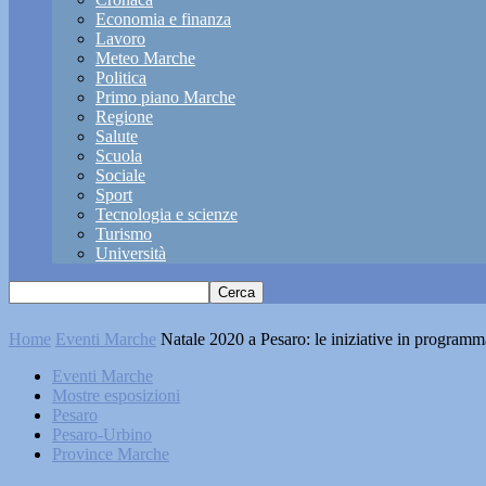
Economia e finanza
Lavoro
Meteo Marche
Politica
Primo piano Marche
Regione
Salute
Scuola
Sociale
Sport
Tecnologia e scienze
Turismo
Università
Home
Eventi Marche
Natale 2020 a Pesaro: le iniziative in programm
Eventi Marche
Mostre esposizioni
Pesaro
Pesaro-Urbino
Province Marche