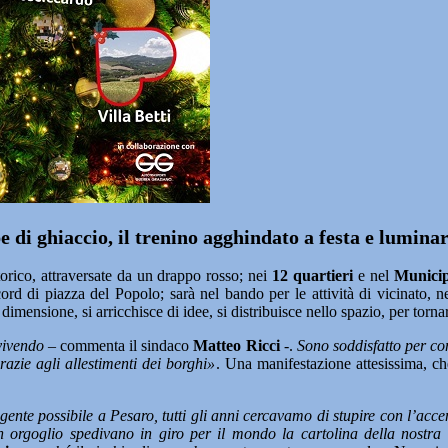
epe di ghiaccio, il trenino agghindato a festa e lumina
orico, attraversate da un drappo rosso; nei
12 quartieri
e nel
Municip
ord di piazza del Popolo; sarà nel bando per le attività di vicinato, nel
ensione, si arricchisce di idee, si distribuisce nello spazio, per tornare
vivendo
– commenta il sindaco
Matteo Ricci
-.
Sono soddisfatto per com
razie agli allestimenti dei borghi»
. Una manifestazione attesissima, che
te possibile a Pesaro, tutti gli anni cercavamo di stupire con l’accensio
n orgoglio spedivano in giro per il mondo la cartolina della nostra c