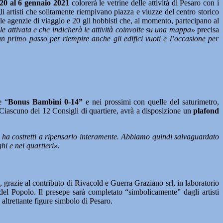
20 al 6 gennaio 2021
colorerà le vetrine delle attività di Pesaro con i
 gli artisti che solitamente riempivano piazza e viuzze del centro storico
8 le agenzie di viaggio e 20 gli hobbisti che, al momento, partecipano al
e attivata e che indicherà le attività coinvolte su una mappa»
precisa
un primo passo per riempire anche gli edifici vuoti e l’occasione per
 “
Bonus Bambini 0-14”
e nei prossimi con quelle del saturimetro,
i. Ciascuno dei 12 Consigli di quartiere, avrà a disposizione un
plafond
 ha costretti a ripensarlo interamente. Abbiamo quindi salvaguardato
hi e nei quartieri».
a, grazie al contributo di Rivacold e Guerra Graziano srl, in laboratorio
a del Popolo. Il presepe sarà completato “simbolicamente” dagli artisti
 altrettante figure simbolo di Pesaro.