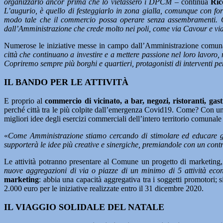
organizzarlo ancor prima che lo vietassero i DPCM
– continua
Ric
L’augurio, è quello di festeggiarlo in zona gialla, comunque con for
modo tale che il commercio possa operare senza assembramenti. Otti
dall’Amministrazione che crede molto nei poli, come via Cavour e via
Numerose le iniziative messe in campo dall’Amministrazione comunale
città che continuano a investire e a mettere passione nel loro lavoro, 
Copriremo sempre più borghi e quartieri, protagonisti di interventi pe
IL BANDO PER LE ATTIVITÀ
E proprio al
commercio di vicinato, a bar, negozi, ristoranti, gastr
perché città tra le più colpite dall’emergenza Covid19. Come? Con un 
migliori idee degli esercizi commerciali dell’intero territorio comunale
«
Come Amministrazione stiamo cercando di stimolare ed educare gli e
supporterà le idee più creative e sinergiche, premiandole con un contr
Le attività potranno presentare al Comune un progetto di marketing, 
nuove aggregazioni di via o piazze di un minimo di 5 attività econ
marketing
: abbia una capacità aggregativa tra i soggetti promotori; s
2.000 euro per le iniziative realizzate entro il 31 dicembre 2020.
IL VIAGGIO SOLIDALE DEL NATALE