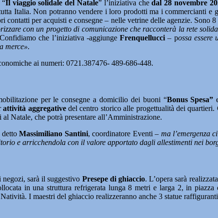
“
Il viaggio solidale del Natale
” l’iniziativa che
dal 28 novembre 20
ti di tutta Italia. Non potranno vendere i loro prodotti ma i commercianti e
pri contatti per acquisti e consegne – nelle vetrine delle agenzie. Sono 
rizzare con un progetto di comunicazione che racconterà la rete solidal
Confidiamo che l’iniziativa -aggiunge
Frenquellucci
– p
ossa essere 
ia merce».
tà Economiche ai numeri: 0721.387476- 489-686-448.
mobilitazione per le consegne a domicilio dei buoni “
Bonus Spesa”
e
r
attività aggregative
del centro storico alle progettualità dei quartier
ti al Natale, che potrà presentare all’Amministrazione.
 detto
Massimiliano Santini
, coordinatore Eventi –
ma l’emergenza ci
itorio e arricchendola con il valore apportato dagli allestimenti nei borg
ei negozi, sarà il suggestivo
Presepe di ghiaccio
. L’opera sarà realizzat
 collocata in una struttura refrigerata lunga 8 metri e larga 2, in piazz
Natività. I maestri del ghiaccio realizzeranno anche 3 statue raffiguranti