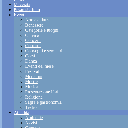
Macerata
Pesaro-Urbino
Eventi
Arte e cultura
Benessere
Categorie e luoghi
Cinema
Concerti
Concorsi
Convegni e seminari
Corsi
Danza
Eventi del mese
Festival
Mercatini
Mostre
Musica
Presentazione libri
Religione
Sagra e gastronomia
Teatro
Attualità
Ambiente
Avvisi
Cronaca