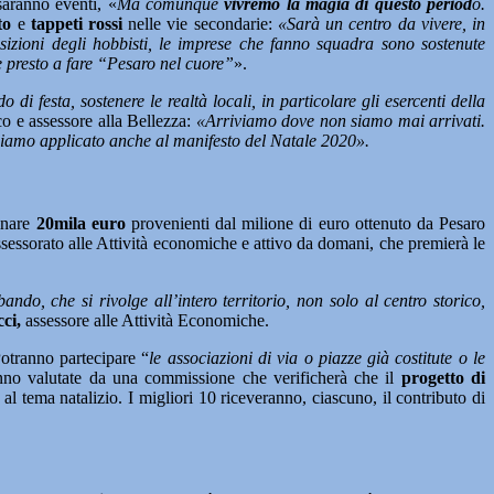
saranno eventi, «
Ma comunque
vivremo la magia di questo period
o.
to
e
tappeti rossi
nelle vie secondarie:
«Sarà un centro da vivere, in
sizioni degli hobbisti, le imprese che fanno squadra sono sostenute
e presto a fare “Pesaro nel cuore”
».
 di festa, sostenere le realtà locali, in particolare gli esercenti della
co e assessore alla Bellezza:
«Arriviamo dove non siamo mai arrivati.
abbiamo applicato anche al manifesto del Natale 2020».
inare
20mila euro
provenienti dal milione di euro ottenuto da Pesaro
sessorato alle Attività economiche e attivo da domani, che premierà le
o, che si rivolge all’intero territorio, non solo al centro storico,
ci,
assessore alle Attività Economiche.
Potranno partecipare “
le associazioni di via o piazze già costitute o le
no valutate da una commissione che verificherà che il
progetto di
al tema natalizio. I migliori 10 riceveranno, ciascuno, il contributo di