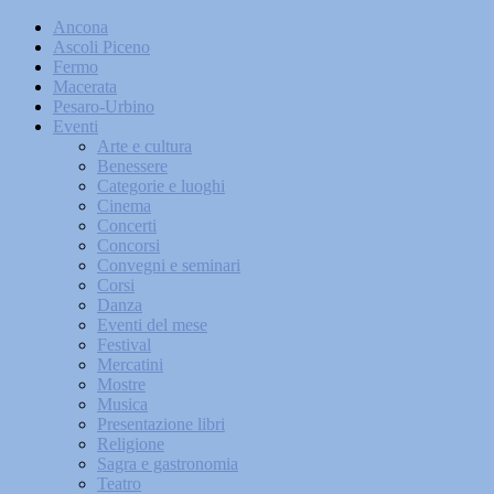
Ancona
Ascoli Piceno
Fermo
Macerata
Pesaro-Urbino
Eventi
Arte e cultura
Benessere
Categorie e luoghi
Cinema
Concerti
Concorsi
Convegni e seminari
Corsi
Danza
Eventi del mese
Festival
Mercatini
Mostre
Musica
Presentazione libri
Religione
Sagra e gastronomia
Teatro