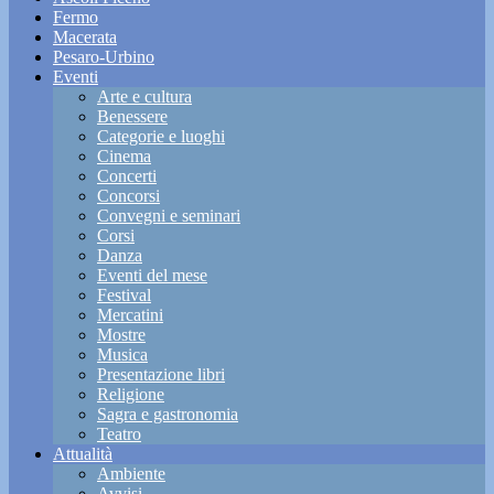
Fermo
Macerata
Pesaro-Urbino
Eventi
Arte e cultura
Benessere
Categorie e luoghi
Cinema
Concerti
Concorsi
Convegni e seminari
Corsi
Danza
Eventi del mese
Festival
Mercatini
Mostre
Musica
Presentazione libri
Religione
Sagra e gastronomia
Teatro
Attualità
Ambiente
Avvisi