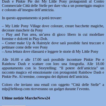
Dash e Pinkie Pie dei My Little Pony protagonisti al Centro
Commerciale Città delle Stelle per dare vita a un pomeriggio magico
e colorato all’insegna dell’amicizia.
In questo appuntamento si potrà trovare:
– My Little Pony Village dove colorare, creare bacchette magiche,
decorare maschere da Pony
– Play and Fun area, un’area di gioco libero in cui modellare
formine e dolcetti in Play-Doh.
– Corner make Up & Hairstyle dove sarà possibile farsi truccare e
pettinare come delle vere Pony
– Area lettura dove rilassarsi e leggere le storie di My Little Pony
Alle 16.00 e alle 17.00 sarà possibile incontrare Pinkie Pie e
Rainbow Dash e scattare con loro una fotografia. Alle 18.00
appuntamento con lo Storytelling: “Il potere dell’amicizia” un
racconto magico ed emozionante con protagonisti Rainbow Dash e
Pinkie Pie. Al termine, consegna dei diplomi dell’amicizia.
Coloro che inviano una email con oggetto “Città delle Stelle” a
mlp@leftloop.com riceveranno un gadget durante l’evento.
Ultime notizie MarcheNews24