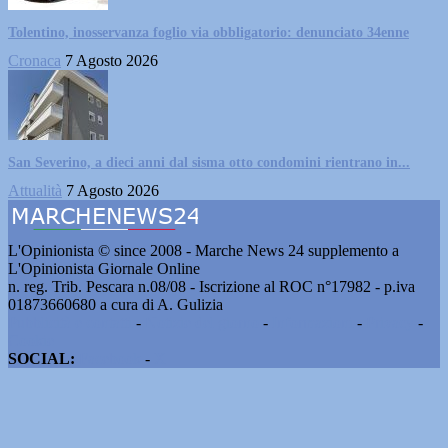
Tolentino, inosservanza foglio via obbligatorio: denunciato 34enne
Cronaca
7 Agosto 2026
San Severino, a dieci anni dal sisma otto condomini rientrano in...
Attualità
7 Agosto 2026
L'Opinionista © since 2008 - Marche News 24 supplemento a
L'Opinionista Giornale Online
n. reg. Trib. Pescara n.08/08 - Iscrizione al ROC n°17982 - p.iva
01873660680 a cura di A. Gulizia
Pubblicità e contatti
-
Notizie del giorno
-
Informazioni
-
Privacy
-
Cookie
SOCIAL:
Facebook
-
X