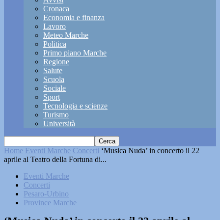
Cronaca
Economia e finanza
Lavoro
Meteo Marche
Politica
Primo piano Marche
Regione
Salute
Scuola
Sociale
Sport
Tecnologia e scienze
Turismo
Università
Home
Eventi Marche
Concerti
‘Musica Nuda’ in concerto il 22
aprile al Teatro della Fortuna di...
Eventi Marche
Concerti
Pesaro-Urbino
Province Marche