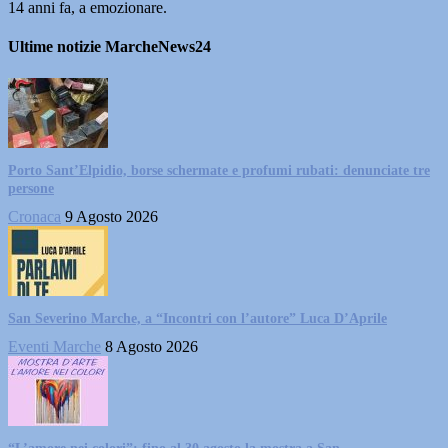
14 anni fa, a emozionare.
Ultime notizie MarcheNews24
Porto Sant’Elpidio, borse schermate e profumi rubati: denunciate tre
persone
Cronaca
9 Agosto 2026
San Severino Marche, a “Incontri con l’autore” Luca D’Aprile
Eventi Marche
8 Agosto 2026