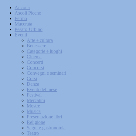
Ancona
Ascoli Piceno
Fermo
Macerata
Pesaro-Urbino
Eventi
Arte e cultura
Benessere
Categorie e luoghi
Cinema
Concerti
Concorsi
Convegni e seminari
Corsi
Danza
Eventi del mese
Festival
Mercatini
Mostre
Musica
Presentazione libri
Religione
Sagra e gastronomia
Teatro