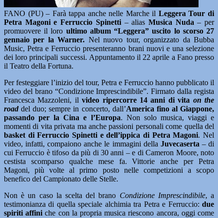
FANO (PU) – Farà tappa anche nelle Marche il
Leggera Tour di
Petra Magoni e Ferruccio Spinetti
– alias
Musica Nuda
– per
promuovere il loro
ultimo album “Leggera” uscito lo scorso 27
gennaio per la Warner.
Nel nuovo tour, organizzato da Bubba
Music, Petra e Ferruccio presenteranno brani nuovi e una selezione
dei loro principali successi. Appuntamento il 22 aprile a Fano presso
il Teatro della Fortuna.
Per festeggiare l’inizio del tour, Petra e Ferruccio hanno pubblicato il
video del brano “Condizione Imprescindibile”. Firmato dalla regista
Francesca Mazzoleni, il
video ripercorre 14 anni di vita
on the
road
del duo; sempre in concerto, dall’
America fino al Giappone,
passando per la Cina e l’Europa
. Non solo musica, viaggi e
momenti di vita privata ma anche passioni personali come quella del
basket di Ferruccio Spinetti e dell’ippica di Petra Magoni
. Nel
video, infatti, compaiono anche le immagini della
Juvecaserta
– di
cui Ferruccio è tifoso da più di 30 anni – e di Cameron Moore, noto
cestista scomparso qualche mese fa. Vittorie anche per Petra
Magoni, più volte al primo posto nelle competizioni a scopo
benefico del Campionato delle Stelle.
Non è un caso la scelta del brano
Condizione Imprescindibile
, a
testimonianza di quella speciale alchimia tra Petra e Ferruccio:
due
spiriti affini
che con la propria musica riescono ancora, oggi come