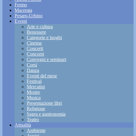
Fermo
Macerata
Pesaro-Urbino
Eventi
Arte e cultura
Benessere
Categorie e luoghi
Cinema
Concerti
Concorsi
Convegni e seminari
Corsi
Danza
Eventi del mese
Festival
Mercatini
Mostre
Musica
Presentazione libri
Religione
Sagra e gastronomia
Teatro
Attualità
Ambiente
Avvisi