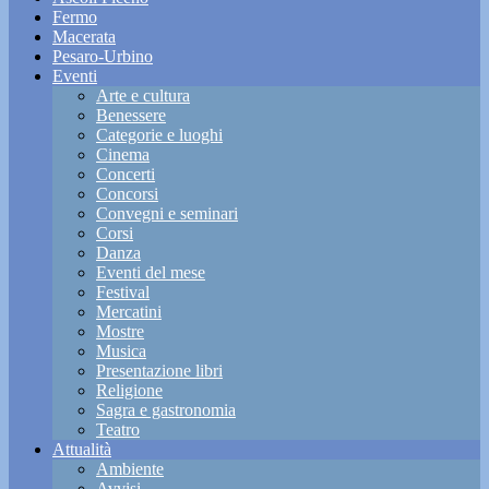
Fermo
Macerata
Pesaro-Urbino
Eventi
Arte e cultura
Benessere
Categorie e luoghi
Cinema
Concerti
Concorsi
Convegni e seminari
Corsi
Danza
Eventi del mese
Festival
Mercatini
Mostre
Musica
Presentazione libri
Religione
Sagra e gastronomia
Teatro
Attualità
Ambiente
Avvisi