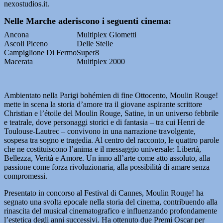
nexostudios.it.
Nelle Marche aderiscono i seguenti cinema:
Ancona
Multiplex Giometti
Ascoli Piceno
Delle Stelle
Campiglione Di Fermo
Super8
Macerata
Multiplex 2000
Ambientato nella Parigi bohémien di fine Ottocento, Moulin Rouge!
mette in scena la storia d’amore tra il giovane aspirante scrittore
Christian e l’étoile del Moulin Rouge, Satine, in un universo febbrile
e teatrale, dove personaggi storici e di fantasia – tra cui Henri de
Toulouse-Lautrec – convivono in una narrazione travolgente,
sospesa tra sogno e tragedia. Al centro del racconto, le quattro parole
che ne costituiscono l’anima e il messaggio universale: Libertà,
Bellezza, Verità e Amore. Un inno all’arte come atto assoluto, alla
passione come forza rivoluzionaria, alla possibilità di amare senza
compromessi.
Presentato in concorso al Festival di Cannes, Moulin Rouge! ha
segnato una svolta epocale nella storia del cinema, contribuendo alla
rinascita del musical cinematografico e influenzando profondamente
l’estetica degli anni successivi. Ha ottenuto due Premi Oscar per