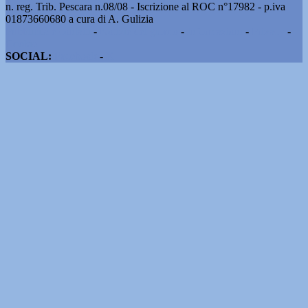
n. reg. Trib. Pescara n.08/08 - Iscrizione al ROC n°17982 - p.iva
01873660680 a cura di A. Gulizia
Pubblicità e contatti
-
Notizie del giorno
-
Informazioni
-
Privacy
-
Cookie
SOCIAL:
Facebook
-
X