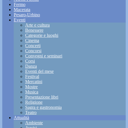
Fermo
Macerata
Pesaro-Urbino
Eventi
Arte e cultura
Benessere
Categorie e luoghi
Cinema
Concerti
Concorsi
Convegni e seminari
Corsi
Danza
Eventi del mese
Festival
Mercatini
Mostre
Musica
Presentazione libri
Religione
Sagra e gastronomia
Teatro
Attualità
Ambiente
Avvisi