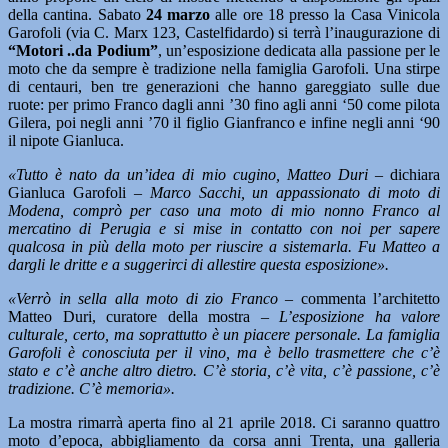
della cantina. Sabato
24 marzo
alle ore 18 presso la Casa Vinicola
Garofoli (via C. Marx 123, Castelfidardo) si terrà l’inaugurazione di
“Motori ..da Podium”
, un’esposizione dedicata alla passione per le
moto che da sempre è tradizione nella famiglia Garofoli. Una stirpe
di centauri, ben tre generazioni che hanno gareggiato sulle due
ruote: per primo Franco dagli anni ’30 fino agli anni ‘50 come pilota
Gilera, poi negli anni ’70 il figlio Gianfranco e infine negli anni ‘90
il nipote Gianluca.
«Tutto è nato da un’idea di mio cugino, Matteo Duri –
dichiara
Gianluca Garofoli
– Marco Sacchi, un appassionato di moto di
Modena, comprò per caso una moto di mio nonno Franco al
mercatino di Perugia e si mise in contatto con noi per sapere
qualcosa in più della moto per riuscire a sistemarla. Fu Matteo a
dargli le dritte e a suggerirci di allestire questa esposizione».
«Verrò in sella alla moto di zio Franco –
commenta l’architetto
Matteo Duri, curatore della mostra
– L’esposizione ha valore
culturale, certo, ma soprattutto è un piacere personale. La famiglia
Garofoli è conosciuta per il vino, ma è bello trasmettere che c’è
stato e c’è anche altro dietro. C’è storia, c’è vita, c’è passione, c’è
tradizione. C’è memoria».
La mostra rimarrà aperta fino al 21 aprile 2018. Ci saranno quattro
moto d’epoca, abbigliamento da corsa anni Trenta, una galleria