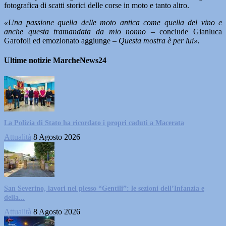
fotografica di scatti storici delle corse in moto e tanto altro.
«Una passione quella delle moto antica come quella del vino e
anche questa tramandata da mio nonno –
conclude Gianluca
Garofoli ed emozionato aggiunge
– Questa mostra è per lui».
Ultime notizie MarcheNews24
La Polizia di Stato ha ricordato i propri caduti a Macerata
Attualità
8 Agosto 2026
San Severino, lavori nel plesso “Gentili”: le sezioni dell’Infanzia e
della...
Attualità
8 Agosto 2026