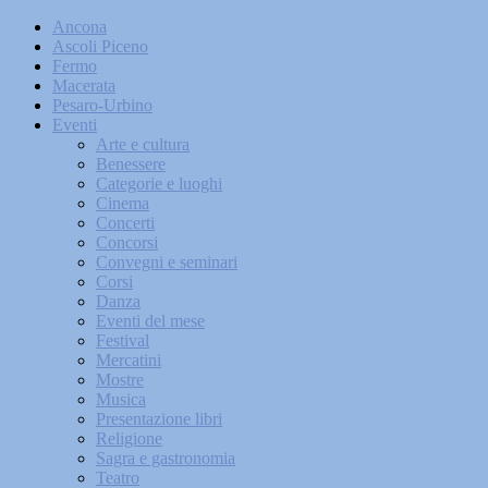
Ancona
Ascoli Piceno
Fermo
Macerata
Pesaro-Urbino
Eventi
Arte e cultura
Benessere
Categorie e luoghi
Cinema
Concerti
Concorsi
Convegni e seminari
Corsi
Danza
Eventi del mese
Festival
Mercatini
Mostre
Musica
Presentazione libri
Religione
Sagra e gastronomia
Teatro