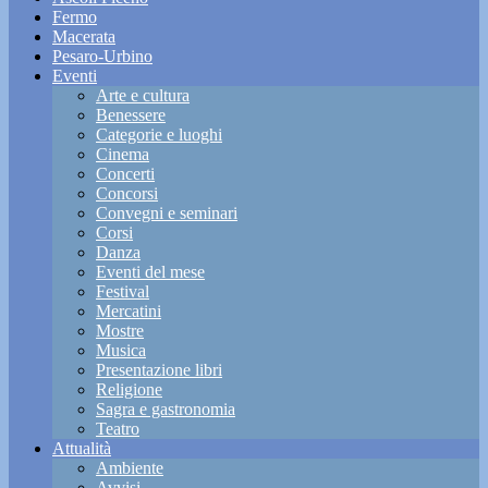
Fermo
Macerata
Pesaro-Urbino
Eventi
Arte e cultura
Benessere
Categorie e luoghi
Cinema
Concerti
Concorsi
Convegni e seminari
Corsi
Danza
Eventi del mese
Festival
Mercatini
Mostre
Musica
Presentazione libri
Religione
Sagra e gastronomia
Teatro
Attualità
Ambiente
Avvisi