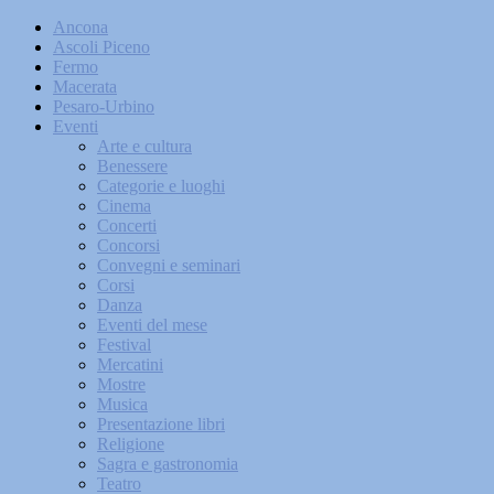
Ancona
Ascoli Piceno
Fermo
Macerata
Pesaro-Urbino
Eventi
Arte e cultura
Benessere
Categorie e luoghi
Cinema
Concerti
Concorsi
Convegni e seminari
Corsi
Danza
Eventi del mese
Festival
Mercatini
Mostre
Musica
Presentazione libri
Religione
Sagra e gastronomia
Teatro