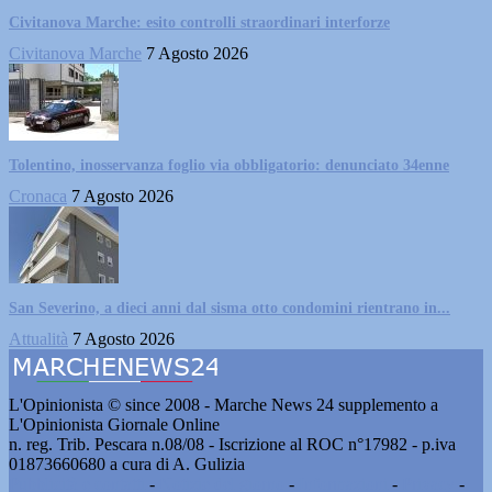
Civitanova Marche: esito controlli straordinari interforze
Civitanova Marche
7 Agosto 2026
Tolentino, inosservanza foglio via obbligatorio: denunciato 34enne
Cronaca
7 Agosto 2026
San Severino, a dieci anni dal sisma otto condomini rientrano in...
Attualità
7 Agosto 2026
L'Opinionista © since 2008 - Marche News 24 supplemento a
L'Opinionista Giornale Online
n. reg. Trib. Pescara n.08/08 - Iscrizione al ROC n°17982 - p.iva
01873660680 a cura di A. Gulizia
Pubblicità e contatti
-
Notizie del giorno
-
Informazioni
-
Privacy
-