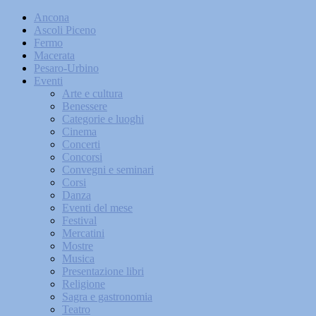
Ancona
Ascoli Piceno
Fermo
Macerata
Pesaro-Urbino
Eventi
Arte e cultura
Benessere
Categorie e luoghi
Cinema
Concerti
Concorsi
Convegni e seminari
Corsi
Danza
Eventi del mese
Festival
Mercatini
Mostre
Musica
Presentazione libri
Religione
Sagra e gastronomia
Teatro