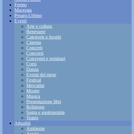
Fermo
Macerata
Pesaro-Urbino
Eventi
Arte e cultura
Benessere
Categorie e luoghi
Cinema
Concerti
Concorsi
Convegni e seminari
Corsi
Danza
Eventi del mese
Festival
Mercatini
Mostre
Musica
Presentazione libri
Religione
Sagra e gastronomia
Teatro
Attualità
Ambiente
Avvisi