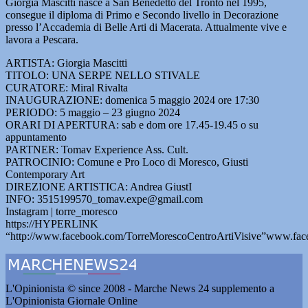
Giorgia Mascitti nasce a San Benedetto del Tronto nel 1995,
consegue il diploma di Primo e Secondo livello in Decorazione
presso l’Accademia di Belle Arti di Macerata. Attualmente vive e
lavora a Pescara.
ARTISTA: Giorgia Mascitti
TITOLO: UNA SERPE NELLO STIVALE
CURATORE: Miral Rivalta
INAUGURAZIONE: domenica 5 maggio 2024 ore 17:30
PERIODO: 5 maggio – 23 giugno 2024
ORARI DI APERTURA: sab e dom ore 17.45-19.45 o su
appuntamento
PARTNER: Tomav Experience Ass. Cult.
PATROCINIO: Comune e Pro Loco di Moresco, Giusti
Contemporary Art
DIREZIONE ARTISTICA: Andrea GiustI
INFO: 3515199570_tomav.expe@gmail.com
Instagram | torre_moresco
https://HYPERLINK
“http://www.facebook.com/TorreMorescoCentroArtiVisive”www.fac
L'Opinionista © since 2008 - Marche News 24 supplemento a
L'Opinionista Giornale Online