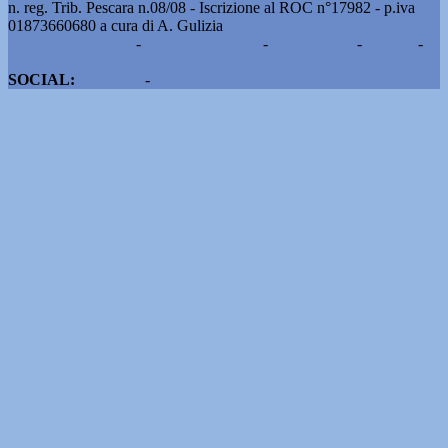
n. reg. Trib. Pescara n.08/08 - Iscrizione al ROC n°17982 - p.iva
01873660680 a cura di A. Gulizia
Pubblicità e contatti
-
Notizie del giorno
-
Informazioni
-
Privacy
-
Cookie
SOCIAL:
Facebook
-
X