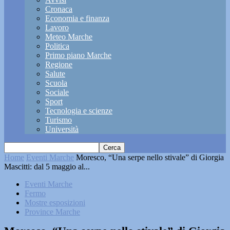
Cronaca
Economia e finanza
Lavoro
Meteo Marche
Politica
Primo piano Marche
Regione
Salute
Scuola
Sociale
Sport
Tecnologia e scienze
Turismo
Università
Home
Eventi Marche
Moresco, “Una serpe nello stivale” di Giorgia
Mascitti: dal 5 maggio al...
Eventi Marche
Fermo
Mostre esposizioni
Province Marche