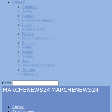
Attualità
Ambiente
Avvisi
Cronaca
Economia e finanza
Lavoro
Meteo Marche
Politica
Primo piano Marche
Regione
Salute
Scuola
Sociale
Sport
Tecnologia e scienze
Turismo
Università
Cerca
Marchenews24
Ancona
Ascoli Piceno