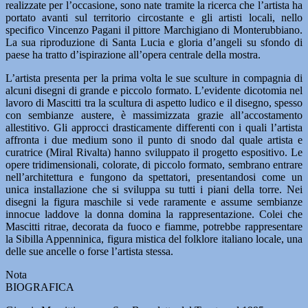
realizzate per l’occasione, sono nate tramite la ricerca che l’artista ha
portato avanti sul territorio circostante e gli artisti locali, nello
specifico Vincenzo Pagani il pittore Marchigiano di Monterubbiano.
La sua riproduzione di Santa Lucia e gloria d’angeli su sfondo di
paese ha tratto d’ispirazione all’opera centrale della mostra.
L’artista presenta per la prima volta le sue sculture in compagnia di
alcuni disegni di grande e piccolo formato. L’evidente dicotomia nel
lavoro di Mascitti tra la scultura di aspetto ludico e il disegno, spesso
con sembianze austere, è massimizzata grazie all’accostamento
allestitivo. Gli approcci drasticamente differenti con i quali l’artista
affronta i due medium sono il punto di snodo dal quale artista e
curatrice (Miral Rivalta) hanno sviluppato il progetto espositivo. Le
opere tridimensionali, colorate, di piccolo formato, sembrano entrare
nell’architettura e fungono da spettatori, presentandosi come un
unica installazione che si sviluppa su tutti i piani della torre. Nei
disegni la figura maschile si vede raramente e assume sembianze
innocue laddove la donna domina la rappresentazione. Colei che
Mascitti ritrae, decorata da fuoco e fiamme, potrebbe rappresentare
la Sibilla Appenninica, figura mistica del folklore italiano locale, una
delle sue ancelle o forse l’artista stessa.
Nota
BIOGRAFICA