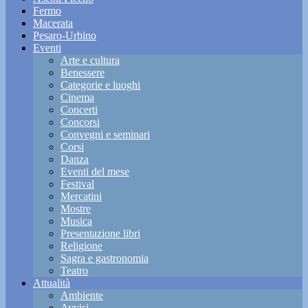
Fermo
Macerata
Pesaro-Urbino
Eventi
Arte e cultura
Benessere
Categorie e luoghi
Cinema
Concerti
Concorsi
Convegni e seminari
Corsi
Danza
Eventi del mese
Festival
Mercatini
Mostre
Musica
Presentazione libri
Religione
Sagra e gastronomia
Teatro
Attualità
Ambiente
Avvisi