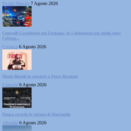
Eventi Marche
7 Agosto 2026
Controlli Carabinieri nel Fermano: in 5 denunciati per guida sotto
l’effetto...
Cronaca
6 Agosto 2026
Mario Biondi in concerto a Porto Recanati
Concerti
6 Agosto 2026
Pesaro ricorda le vittime di Marcinelle
Attualità
6 Agosto 2026