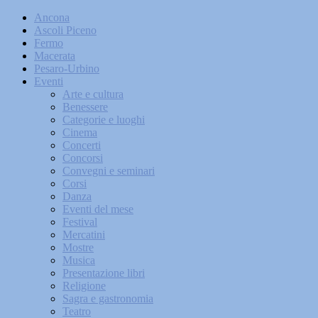
Ancona
Ascoli Piceno
Fermo
Macerata
Pesaro-Urbino
Eventi
Arte e cultura
Benessere
Categorie e luoghi
Cinema
Concerti
Concorsi
Convegni e seminari
Corsi
Danza
Eventi del mese
Festival
Mercatini
Mostre
Musica
Presentazione libri
Religione
Sagra e gastronomia
Teatro