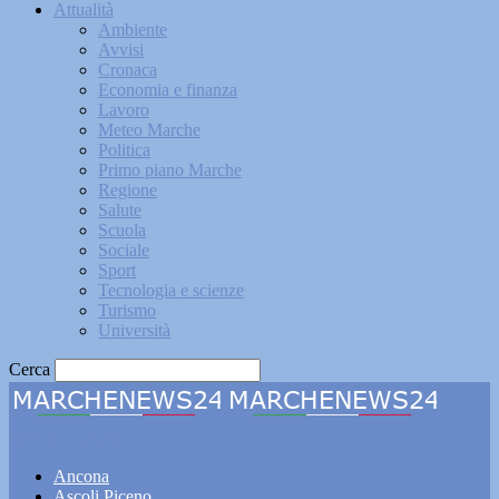
Attualità
Ambiente
Avvisi
Cronaca
Economia e finanza
Lavoro
Meteo Marche
Politica
Primo piano Marche
Regione
Salute
Scuola
Sociale
Sport
Tecnologia e scienze
Turismo
Università
Cerca
Marchenews24
Ancona
Ascoli Piceno