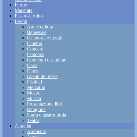
Fermo
Macerata
Pesaro-Urbino
Eventi
Arte e cultura
Benessere
Categorie e luoghi
Cinema
Concerti
Concorsi
Convegni e seminari
Corsi
Danza
Eventi del mese
Festival
Mercatini
Mostre
Musica
Presentazione libri
Religione
Sagra e gastronomia
Teatro
Attualità
Ambiente
Avvisi