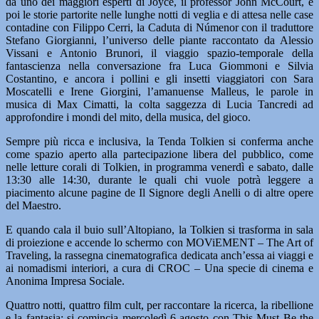
da uno dei maggiori esperti di Joyce, il professor John McCourt, e
poi le storie partorite nelle lunghe notti di veglia e di attesa nelle case
contadine con Filippo Cerri, la Caduta di Númenor con il traduttore
Stefano Giorgianni, l’universo delle piante raccontato da Alessio
Vissani e Antonio Brunori, il viaggio spazio-temporale della
fantascienza nella conversazione fra Luca Giommoni e Silvia
Costantino, e ancora i pollini e gli insetti viaggiatori con Sara
Moscatelli e Irene Giorgini, l’amanuense Malleus, le parole in
musica di Max Cimatti, la colta saggezza di Lucia Tancredi ad
approfondire i mondi del mito, della musica, del gioco.
Sempre più ricca e inclusiva, la Tenda Tolkien si conferma anche
come spazio aperto alla partecipazione libera del pubblico, come
nelle letture corali di Tolkien, in programma venerdì e sabato, dalle
13:30 alle 14:30, durante le quali chi vuole potrà leggere a
piacimento alcune pagine de Il Signore degli Anelli o di altre opere
del Maestro.
E quando cala il buio sull’Altopiano, la Tolkien si trasforma in sala
di proiezione e accende lo schermo con MOViEMENT – The Art of
Traveling, la rassegna cinematografica dedicata anch’essa ai viaggi e
ai nomadismi interiori, a cura di CROC – Una specie di cinema e
Anonima Impresa Sociale.
Quattro notti, quattro film cult, per raccontare la ricerca, la ribellione
e la fantasia: si comincia mercoledì 6 agosto con This Must Be the