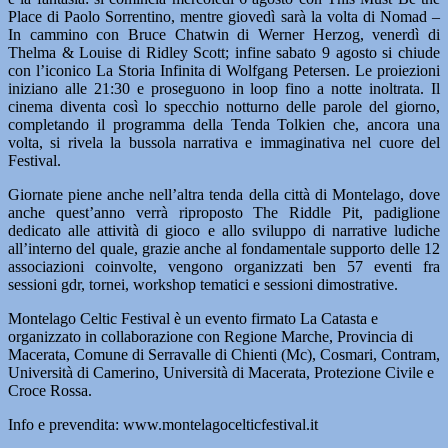
Place di Paolo Sorrentino, mentre giovedì sarà la volta di Nomad –
In cammino con Bruce Chatwin di Werner Herzog, venerdì di
Thelma & Louise di Ridley Scott; infine sabato 9 agosto si chiude
con l’iconico La Storia Infinita di Wolfgang Petersen. Le proiezioni
iniziano alle 21:30 e proseguono in loop fino a notte inoltrata. Il
cinema diventa così lo specchio notturno delle parole del giorno,
completando il programma della Tenda Tolkien che, ancora una
volta, si rivela la bussola narrativa e immaginativa nel cuore del
Festival.
Giornate piene anche nell’altra tenda della città di Montelago, dove
anche quest’anno verrà riproposto The Riddle Pit, padiglione
dedicato alle attività di gioco e allo sviluppo di narrative ludiche
all’interno del quale, grazie anche al fondamentale supporto delle 12
associazioni coinvolte, vengono organizzati ben 57 eventi fra
sessioni gdr, tornei, workshop tematici e sessioni dimostrative.
Montelago Celtic Festival è un evento firmato La Catasta e
organizzato in collaborazione con Regione Marche, Provincia di
Macerata, Comune di Serravalle di Chienti (Mc), Cosmari, Contram,
Università di Camerino, Università di Macerata, Protezione Civile e
Croce Rossa.
Info e prevendita: www.montelagocelticfestival.it