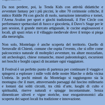
Da non perdere, poi, la Tenda Kids con attività didattiche e
avventure fantasy per i più piccini, le oltre 70 cerimonie celtiche, il
mitico Riddle Pit con giochi di ruolo, narrazione interattiva e tornei,
l’Arena Avalon per sport e giochi tradizionali, il Fire Circle con
performance spettacolari di fuoco e giocoleria, il Davo’s Stage per le
jam session, il grande mercato artigianale, le cucine anglosassoni e
locali, gli spazi relax e il villaggio medievale dove il tempo si piega
alla meraviglia.
Non solo, Montelago è anche scoperta del territorio. Quello di
Serravalle di Chienti, comune che ospita l’evento, che si offre come
palcoscenico naturale di molteplici avventure, tra alture mozzafiato,
siti archeologici, chiese romaniche, musei paleontologici, escursioni
nei boschi e borghi capaci di incantare ogni viaggiatore.
Il Festival è un perfetto punto di partenza per continuare il viaggio e
spingersi a esplorare i mille volti delle nostre Marche o della vicina
Umbria. In pochi minuti da Montelago si raggiungono sia la
montagna che il mare, attraversando paesaggi dal fascino millenario
e lontani dai soliti circuiti, tra città d’arte, luoghi di culto e
spiritualità, riserve naturali e spiagge incontaminate. Senza
dimenticare uliveti e vigne storiche, tour enogastronomici alla
scoperta dei sapori locali fra tradizione e innovazione.