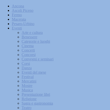
Ancona
Ascoli Piceno
Fermo
Macerata
Pesaro-Urbino
Eventi
Arte e cultura
Benessere
Categorie e luoghi
Cinema
Concerti
Concorsi
Convegni e seminari
Corsi
Danza
Eventi del mese
Festival
Mercatini
Mostre
Musica
Presentazione libri
Religione
Sagra e gastronomia
Teatro