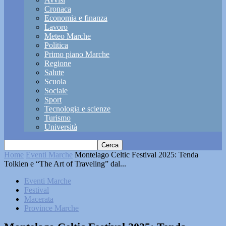
Cronaca
Economia e finanza
Lavoro
Meteo Marche
Politica
Primo piano Marche
Regione
Salute
Scuola
Sociale
Sport
Tecnologia e scienze
Turismo
Università
Home
Eventi Marche
Montelago Celtic Festival 2025: Tenda
Tolkien e “The Art of Traveling” dal...
Eventi Marche
Festival
Macerata
Province Marche