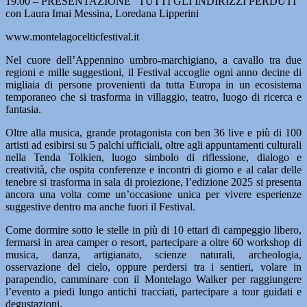
19.00 – PRESENTAZIONE “TUTTI GLI INDIRIZZI PERDUTI”
con Laura Imai Messina, Loredana Lipperini
www.montelagocelticfestival.it
Nel cuore dell’Appennino umbro-marchigiano, a cavallo tra due
regioni e mille suggestioni, il Festival accoglie ogni anno decine di
migliaia di persone provenienti da tutta Europa in un ecosistema
temporaneo che si trasforma in villaggio, teatro, luogo di ricerca e
fantasia.
Oltre alla musica, grande protagonista con ben 36 live e più di 100
artisti ad esibirsi su 5 palchi ufficiali, oltre agli appuntamenti culturali
nella Tenda Tolkien, luogo simbolo di riflessione, dialogo e
creatività, che ospita conferenze e incontri di giorno e al calar delle
tenebre si trasforma in sala di proiezione, l’edizione 2025 si presenta
ancora una volta come un’occasione unica per vivere esperienze
suggestive dentro ma anche fuori il Festival.
Come dormire sotto le stelle in più di 10 ettari di campeggio libero,
fermarsi in area camper o resort, partecipare a oltre 60 workshop di
musica, danza, artigianato, scienze naturali, archeologia,
osservazione del cielo, oppure perdersi tra i sentieri, volare in
parapendio, camminare con il Montelago Walker per raggiungere
l’evento a piedi lungo antichi tracciati, partecipare a tour guidati e
degustazioni.