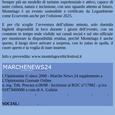
Sempre più un modello di turismo esperienziale e attivo, capace di
unire cultura, natura e inclusione, con uno sguardo attento al futuro,
Montelago è un evento sostenibile e certificato da Legambiente
come Ecoevents anche per l’edizione 2025.
E per chi sceglie l’avventura dell’ultimo minuto, solo duemila
biglietti disponibili in loco durante i giorni dell’evento, con un
contatore in tempo reale visibile sui canali social e sul sito ufficiale
per monitorare la disponibilità residua, perché Montelago è anche
questo, il luogo dove arrivare a sorpresa, con lo zaino in spalla, il
cuore aperto e la voglia di stare insieme.
Info e prevendita: www.montelagocelticfestival.it
L'Opinionista © since 2008 - Marche News 24 supplemento a
L'Opinionista Giornale Online
n. reg. Trib. Pescara n.08/08 - Iscrizione al ROC n°17982 - p.iva
01873660680 a cura di A. Gulizia
Pubblicità e contatti
-
Notizie del giorno
-
Informazioni
-
Privacy
-
Cookie
SOCIAL:
Facebook
-
X