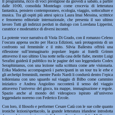
Il programma, ricco di voci prestigiose da giovedì a sabato, a partire
dalle 10:00, consolida Montelago come crocevia di letteratura
fantastica, pensiero contemporaneo, ecologia, viaggio, sottoculture e
musica. Tra gli ospiti più attesi spicca Laura Imai Messina, scrittrice
e fenomeno editoriale internazionale, che presenta il suo ultimo
lavoro Tutti gli indirizzi perduti in dialogo con Loredana Lipperini,
curatrice e moderatrice di diversi incontri.
La potente voce narrativa di Viola Di Grado, con il romanzo Celeno
l’oscura appena uscito per Hacca Edizioni, sarà protagonista di un
confronto sul femminile e il mito. Silvia Ballestra offrirà una
riflessione sull’immaginario popolare legato ai fratelli Grimm
attraverso il suo ultimo Una notte nella casa delle fiabe, mentre Luigi
Serafini guiderà il pubblico tra le pagine del suo leggendario Codex
Seraphinianus, con una lezione sulla scrittura come arte visionaria.
Erika Maderna accompagnerà i partecipanti in un tour tra le erbe e
gli archetipi femminili, mentre Paolo Nardi li condurrà dentro l’epica
tolkieniana con uno sguardo sul viaggio di Bilbo come cammino
iniziatico e Andrea Angiolino racconterà il senso del viaggio
attraverso l’universo del gioco, tra mappe, immaginazione e regole.
Spazio anche al mondo del videogioco ispirato all’universo
leggendario norreno con Federico Ercole.
Con loro, il filosofo e performer Cesare Catà con le sue colte quanto
ironiche lezioni/spettacolo, la grande letteratura irlandese introdotta