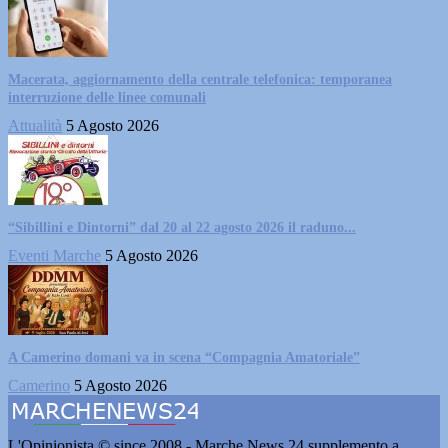
Macerata, aggiornamento della centrale telefonica: temporanea
interruzione delle linee comunali
Attualità
5 Agosto 2026
“Sibillini e Dintorni” dal 20 al 22 agosto 2026 il raduno...
Eventi Marche
5 Agosto 2026
A Camerino domani va in scena “Compagnia Amatoriale”
Camerino
5 Agosto 2026
L'Opinionista © since 2008 - Marche News 24 supplemento a