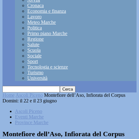
Cronaca
Economia e finanza
Lavoro
Meteo Marche
Politica
Primo piano Marche
Regione
Salute
Scuola
Sociale
Sport
Tecnologia e scienze
Turismo
Università
Home
Ascoli Piceno
Montefiore dell’Aso, Infiorata del Corpus
Domini: il 22 e il 23 giugno
Ascoli Piceno
Eventi Marche
Province Marche
Montefiore dell’Aso, Infiorata del Corpus