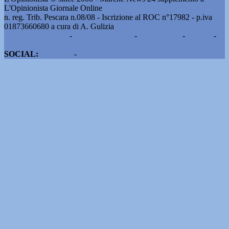
L'Opinionista Giornale Online
n. reg. Trib. Pescara n.08/08 - Iscrizione al ROC n°17982 - p.iva
01873660680 a cura di A. Gulizia
Pubblicità e contatti
-
Notizie del giorno
-
Informazioni
-
Privacy
-
Cookie
SOCIAL:
Facebook
-
X