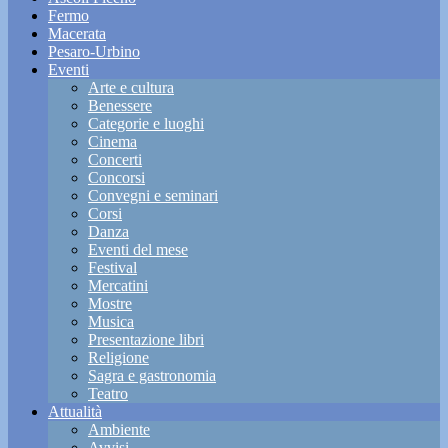
Fermo
Macerata
Pesaro-Urbino
Eventi
Arte e cultura
Benessere
Categorie e luoghi
Cinema
Concerti
Concorsi
Convegni e seminari
Corsi
Danza
Eventi del mese
Festival
Mercatini
Mostre
Musica
Presentazione libri
Religione
Sagra e gastronomia
Teatro
Attualità
Ambiente
Avvisi