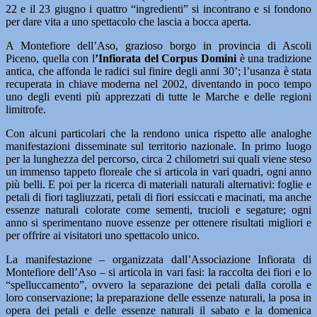
22 e il 23 giugno i quattro “ingredienti” si incontrano e si fondono
per dare vita a uno spettacolo che lascia a bocca aperta.
A Montefiore dell’Aso, grazioso borgo in provincia di Ascoli
Piceno, quella con l
’Infiorata del Corpus Domini
è una tradizione
antica, che affonda le radici sul finire degli anni 30’; l’usanza è stata
recuperata in chiave moderna nel 2002, diventando in poco tempo
uno degli eventi più apprezzati di tutte le Marche e delle regioni
limitrofe.
Con alcuni particolari che la rendono unica rispetto alle analoghe
manifestazioni disseminate sul territorio nazionale. In primo luogo
per la lunghezza del percorso, circa 2 chilometri sui quali viene steso
un immenso tappeto floreale che si articola in vari quadri, ogni anno
più belli. E poi per la ricerca di materiali naturali alternativi: foglie e
petali di fiori tagliuzzati, petali di fiori essiccati e macinati, ma anche
essenze naturali colorate come sementi, trucioli e segature; ogni
anno si sperimentano nuove essenze per ottenere risultati migliori e
per offrire ai visitatori uno spettacolo unico.
La manifestazione – organizzata dall’Associazione Infiorata di
Montefiore dell’Aso – si articola in vari fasi: la raccolta dei fiori e lo
“spelluccamento”, ovvero la separazione dei petali dalla corolla e
loro conservazione; la preparazione delle essenze naturali, la posa in
opera dei petali e delle essenze naturali il sabato e la domenica