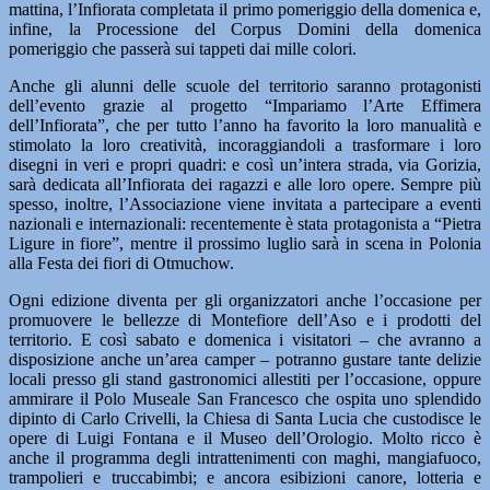
mattina, l’Infiorata completata il primo pomeriggio della domenica e,
infine, la Processione del Corpus Domini della domenica
pomeriggio che passerà sui tappeti dai mille colori.
Anche gli alunni delle scuole del territorio saranno protagonisti
dell’evento grazie al progetto “Impariamo l’Arte Effimera
dell’Infiorata”, che per tutto l’anno ha favorito la loro manualità e
stimolato la loro creatività, incoraggiandoli a trasformare i loro
disegni in veri e propri quadri: e così un’intera strada, via Gorizia,
sarà dedicata all’Infiorata dei ragazzi e alle loro opere. Sempre più
spesso, inoltre, l’Associazione viene invitata a partecipare a eventi
nazionali e internazionali: recentemente è stata protagonista a “Pietra
Ligure in fiore”, mentre il prossimo luglio sarà in scena in Polonia
alla Festa dei fiori di Otmuchow.
Ogni edizione diventa per gli organizzatori anche l’occasione per
promuovere le bellezze di Montefiore dell’Aso e i prodotti del
territorio. E così sabato e domenica i visitatori – che avranno a
disposizione anche un’area camper – potranno gustare tante delizie
locali presso gli stand gastronomici allestiti per l’occasione, oppure
ammirare il Polo Museale San Francesco che ospita uno splendido
dipinto di Carlo Crivelli, la Chiesa di Santa Lucia che custodisce le
opere di Luigi Fontana e il Museo dell’Orologio. Molto ricco è
anche il programma degli intrattenimenti con maghi, mangiafuoco,
trampolieri e truccabimbi; e ancora esibizioni canore, lotteria e