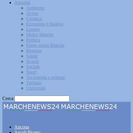
Attualità
Ambiente
Avvisi
Cronaca
Economia e finanza
Lavoro
Meteo Marche
Politica
Primo piano Marche
Regione
Salute
Scuola
Sociale
Sport
Tecnologia e scienze
Turismo
Università
Cerca
Marchenews24
Ancona
Ascoli Piceno