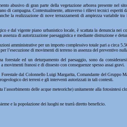
mento abusivo di gran parte della vegetazione arborea presente nel sito,
no di campagna. Contestualmente, attraverso i rilievi tecnici esperiti 
anche la realizzazione di nove terrazzamenti di ampiezza variabile tra 
co e dal vigente piano urbanistico locale, è scattata la denuncia nei conf
ia, in assenza di autorizzazione paesaggistica e mediante distruzione e de
e sanzioni amministrative per un importo complessivo totale pari a circa 5
e per l’esecuzione di movimenti di terreno in assenza del preventivo null
a forestale ed un deturpamento del paesaggio, sono da considerarsi pa
a movimenti franosi e di dissesto con conseguenze spesso assai gravi.
CC Forestale dal Colonnello Luigi Margarita, Comandante del Gruppo Mace
ogeologico dei terreni e gli interventi autorizzati in tali contesti.
ita l’assorbimento delle acque meteoriche) unitamente alla fotosintesi cl
nsieme e la popolazione dei luoghi ne trarrà diretto beneficio.