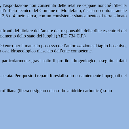
 l’asportazione non consentita delle relative ceppaie nonché l’illecita
dall’ufficio tecnico del Comune di Montefano, è stata riscontrata anche
i 2,5 e 4 metri circa, con un consistente sbancamento di terra stimato
ronti del titolare dell’area e dei responsabili delle ditte esecutrici dei
turpamento dello stato dei luoghi (ART. 734 C.P.).
.500 euro per il mancato possesso dell’autorizzazione al taglio boschivo,
a osta idrogeologico rilasciato dall’ente competente.
rticolarmente gravi sotto il profilo idrogeologico; eseguire infatti
rata. Per questo i reparti forestali sono costantemente impegnati nel
orofilliana (libera ossigeno ed assorbe anidride carbonica) sono