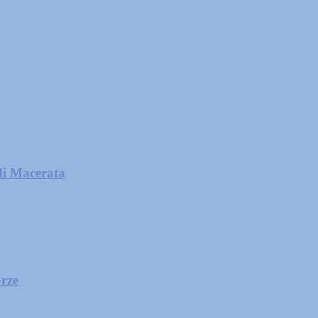
di Macerata
orze