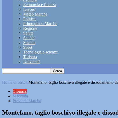
Economia e finanza
Lavoro
Meteo Marche
Politica
Primo piano Marche
Regione
Salute
Scuola
Sociale
Sport
Tecnologia e scienze
Turismo
Università
Home
Cronaca
Montefano, taglio boschivo illegale e dissodamento di t
Cronaca
Macerata
Province Marche
Montefano, taglio boschivo illegale e diss