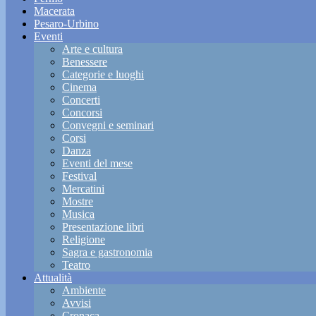
Macerata
Pesaro-Urbino
Eventi
Arte e cultura
Benessere
Categorie e luoghi
Cinema
Concerti
Concorsi
Convegni e seminari
Corsi
Danza
Eventi del mese
Festival
Mercatini
Mostre
Musica
Presentazione libri
Religione
Sagra e gastronomia
Teatro
Attualità
Ambiente
Avvisi
Cronaca