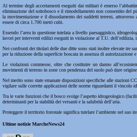
Al termine degli accertamenti eseguiti dai militari è emerso l’abbatti
eliminazione del sottobosco e il rimodellamento non consentito del pia
la movimentazione e il dissodamento dei suddetti terreni, attraverso 
essere di circa 1.700 metri cubi.
Essendo l’area in questione tutelata a livello paesaggistico, idrogeologi
lavori per interventi edilizi eseguiti in violazione al T.U. dell’ediliz
Nei confronti dei titolari delle due ditte sono stati inoltre elevate tr
per la riduzione della superficie boscata in assenza di autorizzazione 
Le violazioni commesse, oltre che costituire un danno all’ecosistem
movimenti di terreno in zone con pendenza del suolo può dare origine 
Nel merito sono state emanate disposizioni specifiche alle stazioni 
vigilare sulle corrette applicazioni delle norme riguardanti il vincolo idr
Tra le varie funzioni che il bosco svolge l’aspetto idrogeologico (facil
determinanti per la stabilità dei versanti e la salubrità dell’aria.
Proteggere il territorio forestale significa tutelare l’ambiente nel suo i
Ultime notizie MarcheNews24