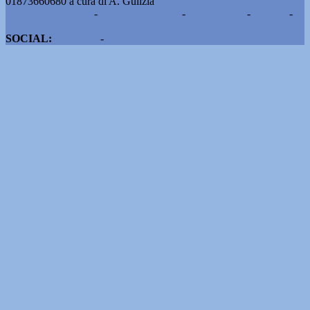
01873660680 a cura di A. Gulizia
Pubblicità e contatti
-
Notizie del giorno
-
Informazioni
-
Privacy
-
Cookie
SOCIAL:
Facebook
-
X