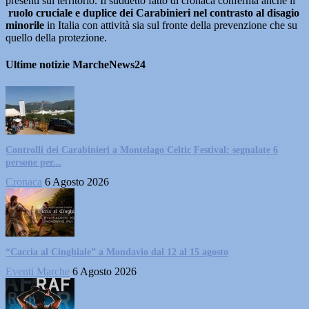
presenti sul territorio. Il suddetto fatto di cronaca conferma anche il
ruolo cruciale e duplice dei Carabinieri nel contrasto al disagio
minorile
in Italia con attività sia sul fronte della prevenzione che su
quello della protezione.
Ultime notizie MarcheNews24
Controlli dei Carabinieri a Montelago Celtic Festival: segnalate 6
persone per...
Cronaca
6 Agosto 2026
“Caccia al Cinghiale” a Mondavio dal 12 al 15 agosto
Eventi Marche
6 Agosto 2026