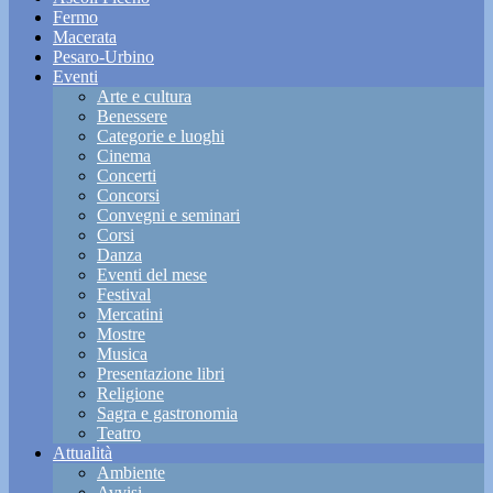
Fermo
Macerata
Pesaro-Urbino
Eventi
Arte e cultura
Benessere
Categorie e luoghi
Cinema
Concerti
Concorsi
Convegni e seminari
Corsi
Danza
Eventi del mese
Festival
Mercatini
Mostre
Musica
Presentazione libri
Religione
Sagra e gastronomia
Teatro
Attualità
Ambiente
Avvisi