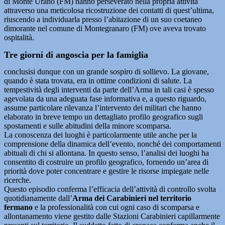
di Monte Urano (FM) hanno perseverato nella propria attività
attraverso una meticolosa ricostruzione dei contatti di quest’ultima,
riuscendo a individuarla presso l’abitazione di un suo coetaneo
dimorante nel comune di Montegranaro (FM) ove aveva trovato
ospitalità.
Tre giorni di angoscia per la famiglia
conclusisi dunque con un grande sospiro di sollievo. La giovane,
quando è stata trovata, era in ottime condizioni di salute. La
tempestività degli interventi da parte dell’Arma in tali casi è spesso
agevolata da una adeguata fase informativa e, a questo riguardo,
assume particolare rilevanza l’intervento dei militari che hanno
elaborato in breve tempo un dettagliato profilo geografico sugli
spostamenti e sulle abitudini della minore scomparsa.
La conoscenza dei luoghi è particolarmente utile anche per la
comprensione della dinamica dell’evento, nonché dei comportamenti
abituali di chi si allontana. In questo senso, l’analisi dei luoghi ha
consentito di costruire un profilo geografico, fornendo un’area di
priorità dove poter concentrare e gestire le risorse impiegate nelle
ricerche.
Questo episodio conferma l’efficacia dell’attività di controllo svolta
quotidianamente dall’
Arma dei Carabinieri nel territorio
fermano
e la professionalità con cui ogni caso di scomparsa e
allontanamento viene gestito dalle Stazioni Carabinieri capillarmente