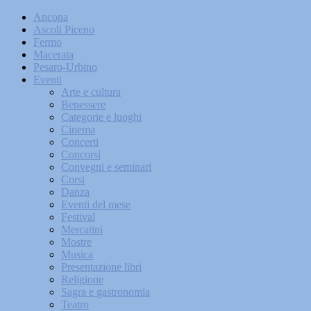
Ancona
Ascoli Piceno
Fermo
Macerata
Pesaro-Urbino
Eventi
Arte e cultura
Benessere
Categorie e luoghi
Cinema
Concerti
Concorsi
Convegni e seminari
Corsi
Danza
Eventi del mese
Festival
Mercatini
Mostre
Musica
Presentazione libri
Religione
Sagra e gastronomia
Teatro