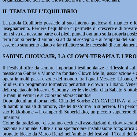
IL TEMA DELL’EQUILIBRIO
La parola Equilibrio possiede al suo interno qualcosa di magico e fol
insegnamento. Perdere l’equilibrio ci permette di crescere e di trovar
non si va da nessuna parte coi piedi puntati ognuno sulla propria pos
terra non si perde d’animo, si affida al sostegno e all’empatia del suo
essere lo strumento adatto a far riflettere sulle necessità di cambiamento
SABINE CHOUCAIR, LA CLOWN-TERAPIA E I PR
Il Festival offre da sempre importanti testimonianze e riflessioni
messicana Gabriela Munoz ha fondato Clown Me In, associazione e comp
opera in molti paesi e zone del mondo, tra i quali Messico, Libano, Pal
Studies, un programma formativo per artisti e clown in Libano. Venerdì
dello spettacolo Mosey e Sabouny per le vie della città Sabato 5 ott
le mani in vernici e si colorano abbracciandosi.
Dopo alcuni anni torna nella Città del Sorriso ZIA CATERINA, al seco
di bambini malati di tumore, che lei trasforma in supereroi. Un pers
suo Kikkohome – il camper di SuperKikko, un piccolo supereroe div
umanitari.
Come da tradizione, ci saranno decine di associazioni di clown-tera
nazionale annuale. Oltre a una spettacolare installazione fotografica
progetto ideato da Marco Renzi nell’ambito del festival “I Teatri de