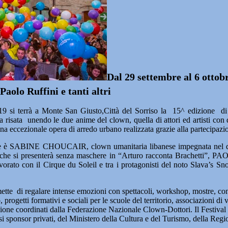
Dal 29 settembre al 6 ottobr
aolo Ruffini e tanti altri
i terrà a Monte San Giusto,Città del Sorriso la 15^ edizione d
a risata unendo le due anime del clown, quella di attori ed artisti con
na eccezionale opera di arredo urbano realizzata grazie alla partecipazion
spite è SABINE CHOUCAIR, clown umanitaria libanese impegnata nel dif
e si presenterà senza maschere in “Arturo racconta Brachetti”, PAOL
rato con il Cirque du Soleil e tra i protagonisti del noto Slava’s
di regalare intense emozioni con spettacoli, workshop, mostre, confere
 progetti formativi e sociali per le scuole del territorio, associazioni di
rmazione coordinati dalla Federazione Nazionale Clown-Dottori. Il Festiv
osi sponsor privati, del Ministero della Cultura e del Turismo, della R