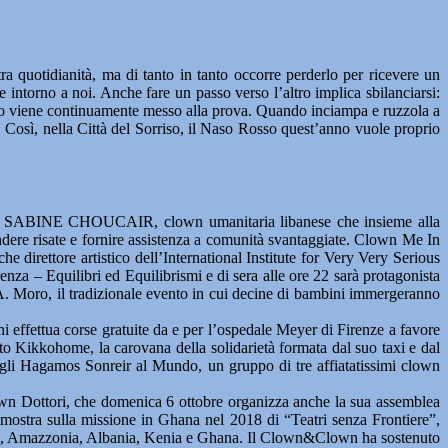
ra quotidianità, ma di tanto in tanto occorre perderlo per ricevere un
 intorno a noi. Anche fare un passo verso l’altro implica sbilanciarsi:
brio viene continuamente messo alla prova. Quando inciampa e ruzzola a
o. Così, nella Città del Sorriso, il Naso Rosso quest’anno vuole proprio
Sorriso SABINE CHOUCAIR, clown umanitaria libanese che insieme alla
dere risate e fornire assistenza a comunità svantaggiate. Clown Me In
e direttore artistico dell’International Institute for Very Very Serious
nza – Equilibri ed Equilibrismi e di sera alle ore 22 sarà protagonista
A. Moro, il tradizionale evento in cui decine di bambini immergeranno
effettua corse gratuite da e per l’ospedale Meyer di Firenze a favore
o Kikkohome, la carovana della solidarietà formata dal suo taxi e dal
li Hagamos Sonreir al Mundo, un gruppo di tre affiatatissimi clown
own Dottori, che domenica 6 ottobre organizza anche la sua assemblea
a mostra sulla missione in Ghana nel 2018 di “Teatri senza Frontiere”,
iopia, Amazzonia, Albania, Kenia e Ghana. Il Clown&Clown ha sostenuto