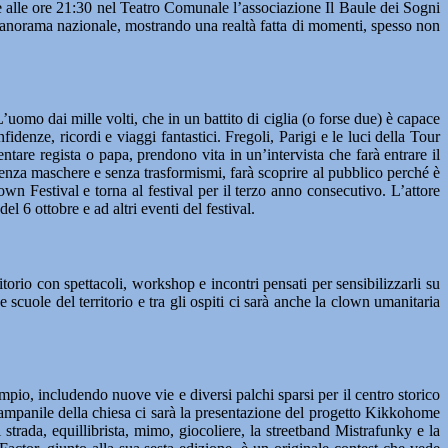
re alle ore 21:30 nel Teatro Comunale l’associazione Il Baule dei Sogni
 panorama nazionale, mostrando una realtà fatta di momenti, spesso non
mo dai mille volti, che in un battito di ciglia (o forse due) è capace
idenze, ricordi e viaggi fantastici. Fregoli, Parigi e le luci della Tour
tare regista o papa, prendono vita in un’intervista che farà entrare il
e, senza maschere e senza trasformismi, farà scoprire al pubblico perché è
Festival e torna al festival per il terzo anno consecutivo. L’attore
l 6 ottobre e ad altri eventi del festival.
orio con spettacoli, workshop e incontri pensati per sensibilizzarli su
e scuole del territorio e tra gli ospiti ci sarà anche la clown umanitaria
mpio, includendo nuove vie e diversi palchi sparsi per il centro storico
campanile della chiesa ci sarà la presentazione del progetto Kikkohome
rada, equillibrista, mimo, giocoliere, la streetband Mistrafunky e la