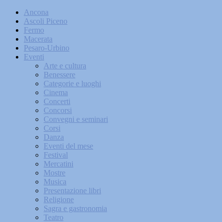
Ancona
Ascoli Piceno
Fermo
Macerata
Pesaro-Urbino
Eventi
Arte e cultura
Benessere
Categorie e luoghi
Cinema
Concerti
Concorsi
Convegni e seminari
Corsi
Danza
Eventi del mese
Festival
Mercatini
Mostre
Musica
Presentazione libri
Religione
Sagra e gastronomia
Teatro