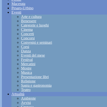
Macerata
Pesaro-Urbino
Eventi
Arte e cultura
Benessere
Categorie e luoghi
Cinema
Concerti
Concorsi
Convegni e seminari
Corsi
Danza
Eventi del mese
Festival
Mercatini
Mostre
Musica
Presentazione libri
Religione
Sagra e gastronomia
Teatro
Attualità
Ambiente
Avvisi
Cronaca