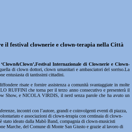
e il festival clownerie e clown-terapia nella Città
i
‘Clown&Clown’,Festival Internazionale di Clownerie e Clown-
 quella di clown dottori, clown umanitari e ambasciatori del sorriso.La
e entusiasta di tantissimi cittadini.
fondere risate e fornire assistenza a comunità svantaggiate in molte
O RUFFINI che torna per il terzo anno consecutivo e presenterà il
 Snow Show, e NICOLA VIRDIS, il nerd senza parole che ha avuto un
nze, incontri con l’autore, grandi e coinvolgenti eventi di piazza,
 volontariato e associazioni di clown-terapia con centinaia di clown-
al è stato ideato dalla Mabò Band, compagnia di clown-musicisti
egione Marche, del Comune di Monte San Giusto e grazie al lavoro di