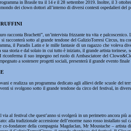
ogramma in Brasile tra il 14 e il 28 settembre 2019. Inoltre, il 3 ottob
mondo dei clown dottori all’interno di diversi contesti ospedalieri del
 RUFFINI
cconta Brachetti”, un’intervista frizzante tra vita e palcoscenico. L’uo
 si racconterà sotto al grande tendone del GalizioTorresi Circus, tra conf
ma, il Paradis Latin e le mille fantasie di un ragazzo che voleva diven
 sua storia e dal solaio in cui tutto è iniziato, il grande artista torines
riconferma il suo impegno nel ruolo di Ambasciatore del Clown&Clown 
egnato a sostenere progetti sociali, presenterà il grande evento finale de
LE
ani e realizza un programma dedicato agli allievi delle scuole del territ
eventi si svolgono sotto il grande tendone da circo del festival, in divers
 via al festival che quest’anno si svolgerà in un perimetro ancora più a
to: alla tradizionale accensione dell’enorme naso rosso installato sul 
 e co-fondatore della compagnia Magdaclan, Mr Moustache – artista di st