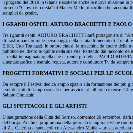
il progetto del 2018 in Ghana e sostiene anche la nuova missione in pr
presenta “Clown in corsia” di Matteo Medri, docufilm che racconta il 
semplici da gestire,
I GRANDI OSPITI: ARTURO BRACHETTI E PAOLO
Tra i grandi ospiti, ARTURO BRACHETTI sarà protagonista di “Arturo ra
di trasformarsi in mille personaggi, nella serata di mercoledì 2 ottobre
Eiffel, Ugo Tognazzi, le ombre cinesi, la macchina da cucire della mam
pubblico nel dietro le quinte della sua vita. Partendo dal racconto della
la realtà immaginata quella che ci rende più felici. PAOLO RUFFINI 
cinematografico e teatrale, regista, autore e conduttore Tv da sempre imp
PROGETTI FORMATIVI E SOCIALI PER LE SCUO
Da sempre il Festival dedica ampio spazio alla formazione dei più giov
temi delicati di stampo sociale e per avvicinarli all’arte circense. Gli 
Sabine Choucair.
GLI SPETTACOLI E GLI ARTISTI
L’inaugurazione della Città del Sorriso, domenica 29 settembre, darà il
del borgo. Anche il programma della giornata inaugurale viene rinnova
di Zia Caterina e spettacoli con Alessandro Maida – artista acrobata