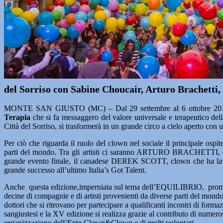
del Sorriso con Sabine Choucair, Arturo Brachetti, P
MONTE SAN GIUSTO (MC) – Dal 29 settembre al 6 ottobre 2019 s
Terapia
che si fa messaggero del valore universale e terapeutico dell
Città del Sorriso, si trasformerà in un grande circo a cielo aperto con u
Per ciò che riguarda il ruolo del clown nel sociale il principale o
parti del mondo. Tra gli artisti ci saranno ARTURO BRACHETTI, ch
grande evento finale, il canadese DEREK SCOTT, clown che ha lavo
grande successo all’ultimo Italia’s Got Talent.
Anche questa edizione,imperniata sul tema dell’EQUILIBRIO, promette 
decine di compagnie e di artisti provenienti da diverse parti del mondo,
dottori che si ritrovano per partecipare a qualificanti incontri di fo
sangiustesi e la XV edizione si realizza grazie al contributo di numer
organizzazione dell’Ente Clown&Clown e di molti volontari.