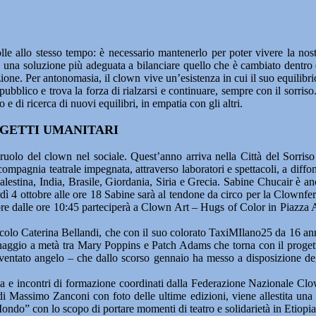
le allo stesso tempo: è necessario mantenerlo per poter vivere la nost
e una soluzione più adeguata a bilanciare quello che è cambiato dentro e
izione. Per antonomasia, il clown vive un’esistenza in cui il suo equili
 pubblico e trova la forza di rialzarsi e continuare, sempre con il sorris
 e di ricerca di nuovi equilibri, in empatia con gli altri.
OGETTI UMANITARI
 sul ruolo del clown nel sociale. Quest’anno arriva nella Città del 
agnia teatrale impegnata, attraverso laboratori e spettacoli, a diffon
estina, India, Brasile, Giordania, Siria e Grecia. Sabine Chucair è anch
 4 ottobre alle ore 18 Sabine sarà al tendone da circo per la Clownfere
obre dalle ore 10:45 parteciperà a Clown Art – Hugs of Color in Piazza 
lo Caterina Bellandi, che con il suo colorato TaxiMIlano25 da 16 anni 
onaggio a metà tra Mary Poppins e Patch Adams che torna con il progett
entato angelo – che dallo scorso gennaio ha messo a disposizione deg
pia e incontri di formazione coordinati dalla Federazione Nazionale Cl
 di Massimo Zanconi con foto delle ultime edizioni, viene allestita un
l Mondo” con lo scopo di portare momenti di teatro e solidarietà in Et