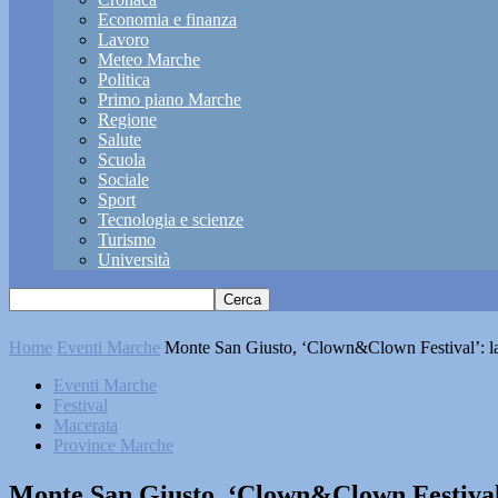
Economia e finanza
Lavoro
Meteo Marche
Politica
Primo piano Marche
Regione
Salute
Scuola
Sociale
Sport
Tecnologia e scienze
Turismo
Università
Home
Eventi Marche
Monte San Giusto, ‘Clown&Clown Festival’: la
Eventi Marche
Festival
Macerata
Province Marche
Monte San Giusto, ‘Clown&Clown Festival’