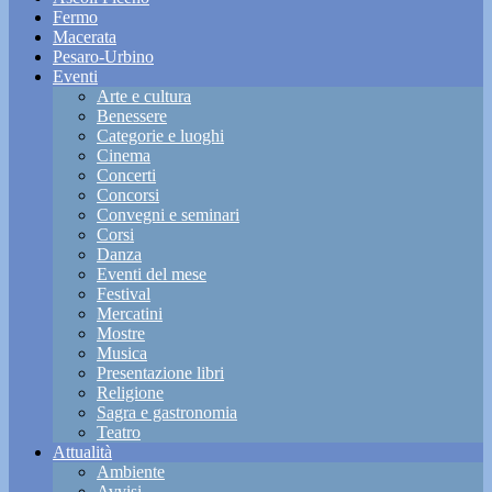
Fermo
Macerata
Pesaro-Urbino
Eventi
Arte e cultura
Benessere
Categorie e luoghi
Cinema
Concerti
Concorsi
Convegni e seminari
Corsi
Danza
Eventi del mese
Festival
Mercatini
Mostre
Musica
Presentazione libri
Religione
Sagra e gastronomia
Teatro
Attualità
Ambiente
Avvisi