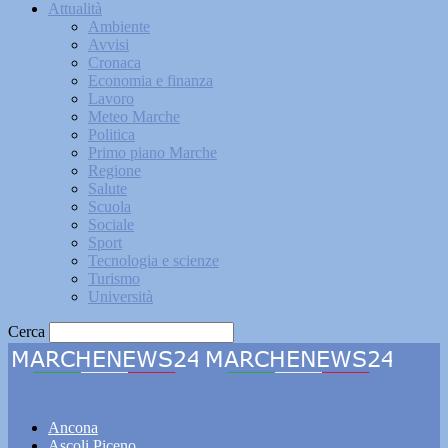
Attualità
Ambiente
Avvisi
Cronaca
Economia e finanza
Lavoro
Meteo Marche
Politica
Primo piano Marche
Regione
Salute
Scuola
Sociale
Sport
Tecnologia e scienze
Turismo
Università
Cerca
Marchenews24
Ancona
Ascoli Piceno