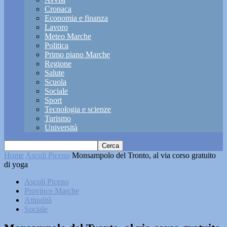
Cronaca
Economia e finanza
Lavoro
Meteo Marche
Politica
Primo piano Marche
Regione
Salute
Scuola
Sociale
Sport
Tecnologia e scienze
Turismo
Università
Home
Ascoli Piceno
Monsampolo del Tronto, al via corso gratuito
di yoga
Ascoli Piceno
Province Marche
Attualità
Sociale