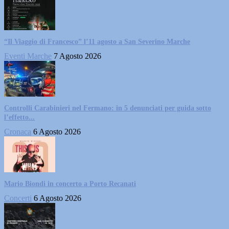
“Il Viaggio di Francesco” l’11 agosto a San Severino Marche
Eventi Marche
7 Agosto 2026
Controlli Carabinieri nel Fermano: in 5 denunciati per guida sotto
l’effetto...
Cronaca
6 Agosto 2026
Mario Biondi in concerto a Porto Recanati
Concerti
6 Agosto 2026