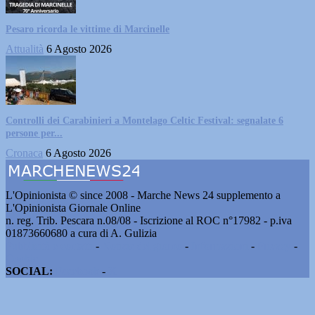
Pesaro ricorda le vittime di Marcinelle
Attualità
6 Agosto 2026
Controlli dei Carabinieri a Montelago Celtic Festival: segnalate 6
persone per...
Cronaca
6 Agosto 2026
L'Opinionista © since 2008 - Marche News 24 supplemento a
L'Opinionista Giornale Online
n. reg. Trib. Pescara n.08/08 - Iscrizione al ROC n°17982 - p.iva
01873660680 a cura di A. Gulizia
Pubblicità e contatti
-
Notizie del giorno
-
Informazioni
-
Privacy
-
Cookie
SOCIAL:
Facebook
-
X