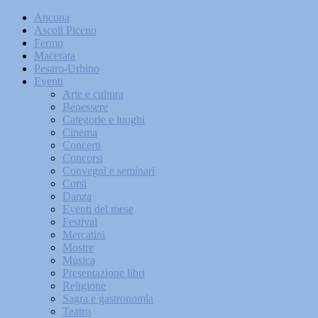
Ancona
Ascoli Piceno
Fermo
Macerata
Pesaro-Urbino
Eventi
Arte e cultura
Benessere
Categorie e luoghi
Cinema
Concerti
Concorsi
Convegni e seminari
Corsi
Danza
Eventi del mese
Festival
Mercatini
Mostre
Musica
Presentazione libri
Religione
Sagra e gastronomia
Teatro