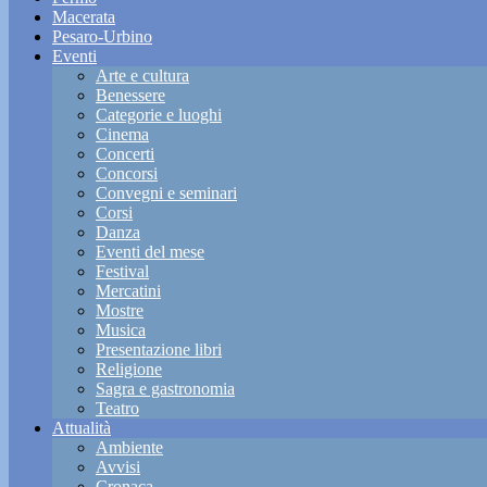
Macerata
Pesaro-Urbino
Eventi
Arte e cultura
Benessere
Categorie e luoghi
Cinema
Concerti
Concorsi
Convegni e seminari
Corsi
Danza
Eventi del mese
Festival
Mercatini
Mostre
Musica
Presentazione libri
Religione
Sagra e gastronomia
Teatro
Attualità
Ambiente
Avvisi
Cronaca