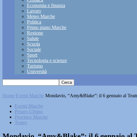
Economia e finanza
Lavoro
Meteo Marche
Politica
Primo piano Marche
Regione
Salute
Scuola
Sociale
Sport
Tecnologia e scienze
Turismo
Università
Home
Eventi Marche
Mondavio, “Amy&Blake”: il 6 gennaio al Teat
Eventi Marche
Pesaro-Urbino
Province Marche
Teatro
Mondavio, “Amy&Blake”: il 6 gennaio al T