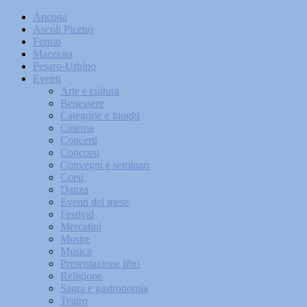
Ancona
Ascoli Piceno
Fermo
Macerata
Pesaro-Urbino
Eventi
Arte e cultura
Benessere
Categorie e luoghi
Cinema
Concerti
Concorsi
Convegni e seminari
Corsi
Danza
Eventi del mese
Festival
Mercatini
Mostre
Musica
Presentazione libri
Religione
Sagra e gastronomia
Teatro