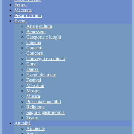
Fermo
Macerata
Pesaro-Urbino
Eventi
Arte e cultura
Benessere
Categorie e luoghi
Cinema
Concerti
Concorsi
Convegni e seminari
Corsi
Danza
Eventi del mese
Festival
Mercatini
Mostre
Musica
Presentazione libri
Religione
Sagra e gastronomia
Teatro
Attualità
Ambiente
Avvisi