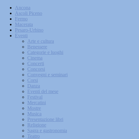
Ancona
Ascoli Piceno
Fermo
Macerata
Pesaro-Urbino
Eventi
Arte e cultura
Benessere
Categorie e luoghi
Cinema
Concerti
Concorsi
Convegni e seminari
Corsi
Danza
Eventi del mese
Festival
Mercatini
Mostre
Musica
Presentazione libri
Religione
Sagra e gastronomia
Teatro