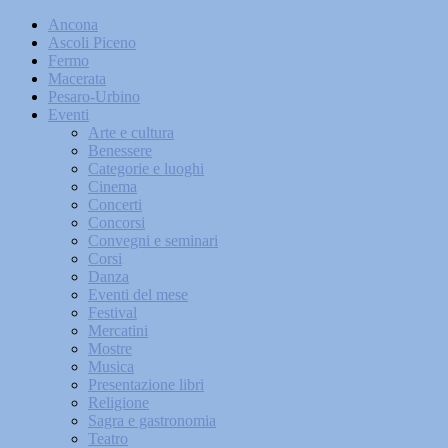
Ancona
Ascoli Piceno
Fermo
Macerata
Pesaro-Urbino
Eventi
Arte e cultura
Benessere
Categorie e luoghi
Cinema
Concerti
Concorsi
Convegni e seminari
Corsi
Danza
Eventi del mese
Festival
Mercatini
Mostre
Musica
Presentazione libri
Religione
Sagra e gastronomia
Teatro