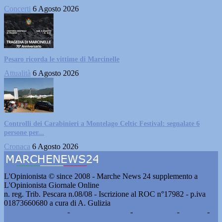
Concerti
6 Agosto 2026
Pesaro ricorda le vittime di Marcinelle
Attualità
6 Agosto 2026
Controlli dei Carabinieri a Montelago Celtic Festival: segnalate 6
persone per...
Cronaca
6 Agosto 2026
L'Opinionista © since 2008 - Marche News 24 supplemento a
L'Opinionista Giornale Online
n. reg. Trib. Pescara n.08/08 - Iscrizione al ROC n°17982 - p.iva
01873660680 a cura di A. Gulizia
Pubblicità e contatti
-
Notizie del giorno
-
Informazioni
-
Privacy
-
Cookie