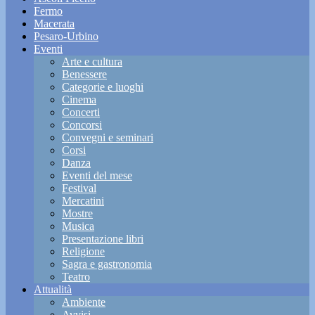
Fermo
Macerata
Pesaro-Urbino
Eventi
Arte e cultura
Benessere
Categorie e luoghi
Cinema
Concerti
Concorsi
Convegni e seminari
Corsi
Danza
Eventi del mese
Festival
Mercatini
Mostre
Musica
Presentazione libri
Religione
Sagra e gastronomia
Teatro
Attualità
Ambiente
Avvisi