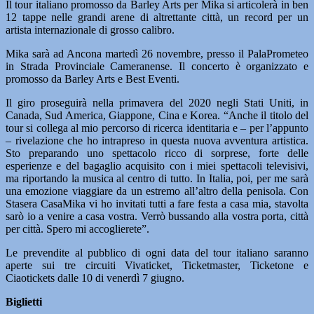
Il tour italiano promosso da Barley Arts per Mika si articolerà in ben
12 tappe nelle grandi arene di altrettante città, un record per un
artista internazionale di grosso calibro.
Mika sarà ad Ancona martedì 26 novembre, presso il PalaPrometeo
in Strada Provinciale Cameranense. Il concerto è organizzato e
promosso da Barley Arts e Best Eventi.
Il giro proseguirà nella primavera del 2020 negli Stati Uniti, in
Canada, Sud America, Giappone, Cina e Korea. “Anche il titolo del
tour si collega al mio percorso di ricerca identitaria e – per l’appunto
– rivelazione che ho intrapreso in questa nuova avventura artistica.
Sto preparando uno spettacolo ricco di sorprese, forte delle
esperienze e del bagaglio acquisito con i miei spettacoli televisivi,
ma riportando la musica al centro di tutto. In Italia, poi, per me sarà
una emozione viaggiare da un estremo all’altro della penisola. Con
Stasera CasaMika vi ho invitati tutti a fare festa a casa mia, stavolta
sarò io a venire a casa vostra. Verrò bussando alla vostra porta, città
per città. Spero mi accoglierete”.
Le prevendite al pubblico di ogni data del tour italiano saranno
aperte sui tre circuiti Vivaticket, Ticketmaster, Ticketone e
Ciaotickets dalle 10 di venerdì 7 giugno.
Biglietti