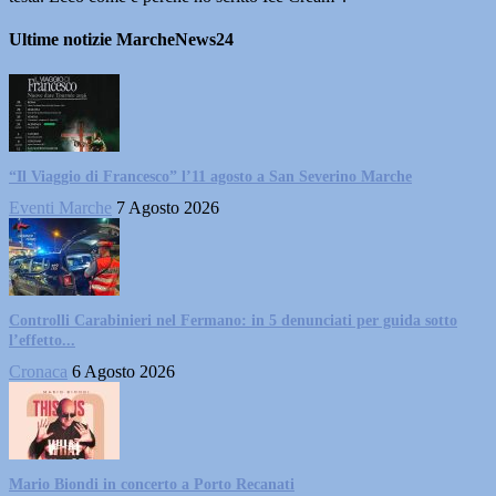
Ultime notizie MarcheNews24
“Il Viaggio di Francesco” l’11 agosto a San Severino Marche
Eventi Marche
7 Agosto 2026
Controlli Carabinieri nel Fermano: in 5 denunciati per guida sotto
l’effetto...
Cronaca
6 Agosto 2026
Mario Biondi in concerto a Porto Recanati