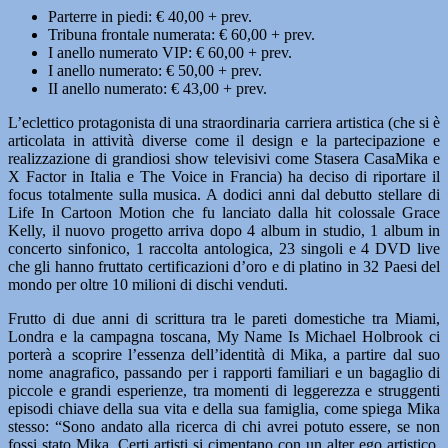
Parterre in piedi: € 40,00 + prev.
Tribuna frontale numerata: € 60,00 + prev.
I anello numerato VIP: € 60,00 + prev.
I anello numerato: € 50,00 + prev.
II anello numerato: € 43,00 + prev.
L’eclettico protagonista di una straordinaria carriera artistica (che si è
articolata in attività diverse come il design e la partecipazione e
realizzazione di grandiosi show televisivi come Stasera CasaMika e
X Factor in Italia e The Voice in Francia) ha deciso di riportare il
focus totalmente sulla musica. A dodici anni dal debutto stellare di
Life In Cartoon Motion che fu lanciato dalla hit colossale Grace
Kelly, il nuovo progetto arriva dopo 4 album in studio, 1 album in
concerto sinfonico, 1 raccolta antologica, 23 singoli e 4 DVD live
che gli hanno fruttato certificazioni d’oro e di platino in 32 Paesi del
mondo per oltre 10 milioni di dischi venduti.
Frutto di due anni di scrittura tra le pareti domestiche tra Miami,
Londra e la campagna toscana, My Name Is Michael Holbrook ci
porterà a scoprire l’essenza dell’identità di Mika, a partire dal suo
nome anagrafico, passando per i rapporti familiari e un bagaglio di
piccole e grandi esperienze, tra momenti di leggerezza e struggenti
episodi chiave della sua vita e della sua famiglia, come spiega Mika
stesso: “Sono andato alla ricerca di chi avrei potuto essere, se non
fossi stato Mika. Certi artisti si cimentano con un alter ego artistico,