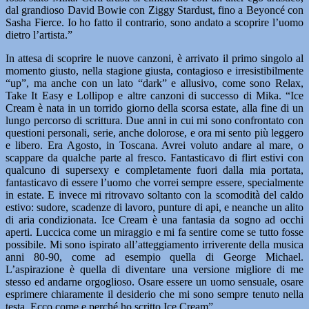
dal grandioso David Bowie con Ziggy Stardust, fino a Beyoncé con
Sasha Fierce. Io ho fatto il contrario, sono andato a scoprire l’uomo
dietro l’artista.”
In attesa di scoprire le nuove canzoni, è arrivato il primo singolo al
momento giusto, nella stagione giusta, contagioso e irresistibilmente
“up”, ma anche con un lato “dark” e allusivo, come sono Relax,
Take It Easy e Lollipop e altre canzoni di successo di Mika. “Ice
Cream è nata in un torrido giorno della scorsa estate, alla fine di un
lungo percorso di scrittura. Due anni in cui mi sono confrontato con
questioni personali, serie, anche dolorose, e ora mi sento più leggero
e libero. Era Agosto, in Toscana. Avrei voluto andare al mare, o
scappare da qualche parte al fresco. Fantasticavo di flirt estivi con
qualcuno di supersexy e completamente fuori dalla mia portata,
fantasticavo di essere l’uomo che vorrei sempre essere, specialmente
in estate. E invece mi ritrovavo soltanto con la scomodità del caldo
estivo: sudore, scadenze di lavoro, punture di api, e neanche un alito
di aria condizionata. Ice Cream è una fantasia da sogno ad occhi
aperti. Luccica come un miraggio e mi fa sentire come se tutto fosse
possibile. Mi sono ispirato all’atteggiamento irriverente della musica
anni 80-90, come ad esempio quella di George Michael.
L’aspirazione è quella di diventare una versione migliore di me
stesso ed andarne orgoglioso. Osare essere un uomo sensuale, osare
esprimere chiaramente il desiderio che mi sono sempre tenuto nella
testa. Ecco come e perché ho scritto Ice Cream”.