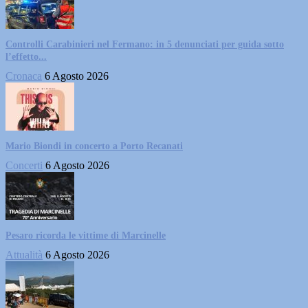
Controlli Carabinieri nel Fermano: in 5 denunciati per guida sotto
l’effetto...
Cronaca
6 Agosto 2026
Mario Biondi in concerto a Porto Recanati
Concerti
6 Agosto 2026
Pesaro ricorda le vittime di Marcinelle
Attualità
6 Agosto 2026