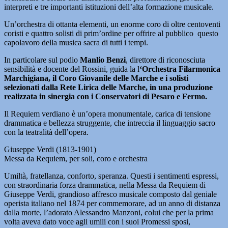
interpreti e tre importanti istituzioni dell’alta formazione musicale.
Un’orchestra di ottanta elementi, un enorme coro di oltre centoventi
coristi e quattro solisti di prim’ordine per offrire al pubblico questo
capolavoro della musica sacra di tutti i tempi.
In particolare sul podio
Manlio Benzi
, direttore di riconosciuta
sensibilità e docente del Rossini, guida la l
‘Orchestra Filarmonica
Marchigiana, il Coro Giovanile delle Marche e i solisti
selezionati dalla Rete Lirica delle Marche, in una produzione
realizzata in sinergia con i Conservatori di Pesaro e Fermo.
Il Requiem verdiano è un’opera monumentale, carica di tensione
drammatica e bellezza struggente, che intreccia il linguaggio sacro
con la teatralità dell’opera.
Giuseppe Verdi (1813-1901)
Messa da Requiem, per soli, coro e orchestra
Umiltà, fratellanza, conforto, speranza. Questi i sentimenti espressi,
con straordinaria forza drammatica, nella Messa da Requiem di
Giuseppe Verdi, grandioso affresco musicale composto dal geniale
operista italiano nel 1874 per commemorare, ad un anno di distanza
dalla morte, l’adorato Alessandro Manzoni, colui che per la prima
volta aveva dato voce agli umili con i suoi Promessi sposi,