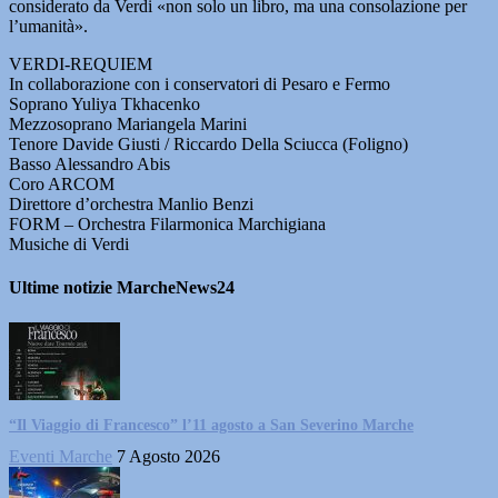
considerato da Verdi «non solo un libro, ma una consolazione per
l’umanità».
VERDI-REQUIEM
In collaborazione con i conservatori di Pesaro e Fermo
Soprano Yuliya Tkhacenko
Mezzosoprano Mariangela Marini
Tenore Davide Giusti / Riccardo Della Sciucca (Foligno)
Basso Alessandro Abis
Coro ARCOM
Direttore d’orchestra Manlio Benzi
FORM – Orchestra Filarmonica Marchigiana
Musiche di Verdi
Ultime notizie MarcheNews24
“Il Viaggio di Francesco” l’11 agosto a San Severino Marche
Eventi Marche
7 Agosto 2026