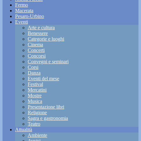
Fermo
Macerata
Pesaro-Urbino
Eventi
Arte e cultura
Benessere
Categorie e luoghi
Cinema
Concerti
Concorsi
Convegni e seminari
Corsi
Danza
Eventi del mese
Festival
Mercatini
Mostre
Musica
Presentazione libri
Religione
Sagra e gastronomia
Teatro
Attualità
Ambiente
Avvisi