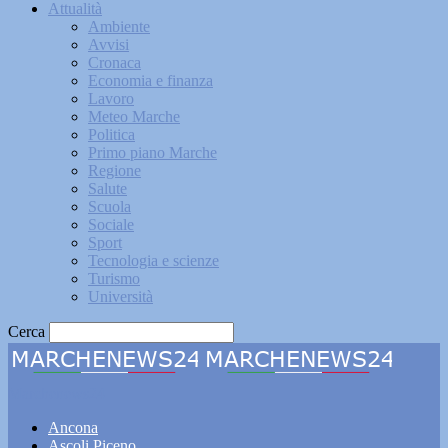
Attualità
Ambiente
Avvisi
Cronaca
Economia e finanza
Lavoro
Meteo Marche
Politica
Primo piano Marche
Regione
Salute
Scuola
Sociale
Sport
Tecnologia e scienze
Turismo
Università
Cerca
Marchenews24
Ancona
Ascoli Piceno