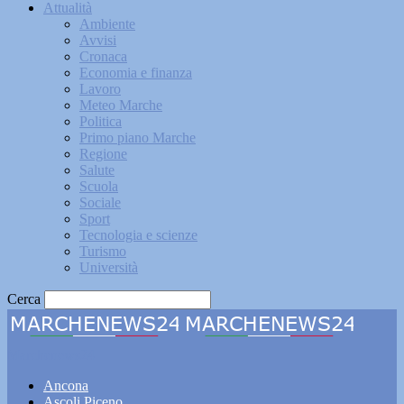
Attualità
Ambiente
Avvisi
Cronaca
Economia e finanza
Lavoro
Meteo Marche
Politica
Primo piano Marche
Regione
Salute
Scuola
Sociale
Sport
Tecnologia e scienze
Turismo
Università
Cerca
Marchenews24
Ancona
Ascoli Piceno