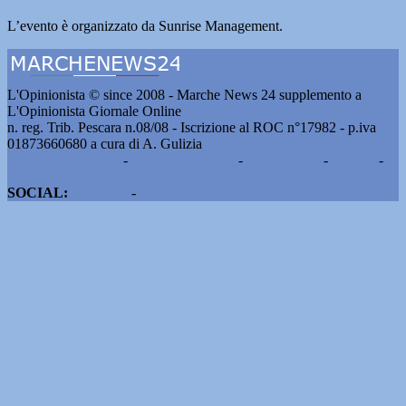
L’evento è organizzato da Sunrise Management.
L'Opinionista © since 2008 - Marche News 24 supplemento a
L'Opinionista Giornale Online
n. reg. Trib. Pescara n.08/08 - Iscrizione al ROC n°17982 - p.iva
01873660680 a cura di A. Gulizia
Pubblicità e contatti
-
Notizie del giorno
-
Informazioni
-
Privacy
-
Cookie
SOCIAL:
Facebook
-
X