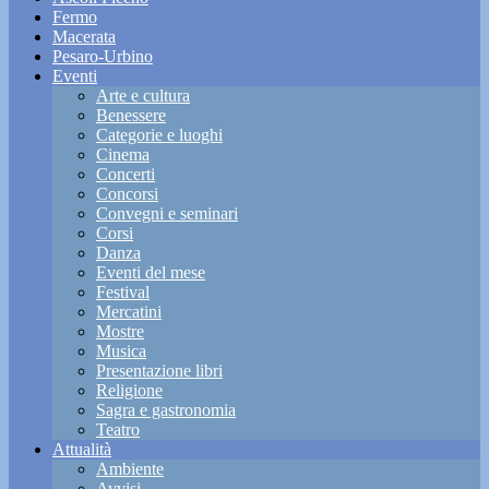
Fermo
Macerata
Pesaro-Urbino
Eventi
Arte e cultura
Benessere
Categorie e luoghi
Cinema
Concerti
Concorsi
Convegni e seminari
Corsi
Danza
Eventi del mese
Festival
Mercatini
Mostre
Musica
Presentazione libri
Religione
Sagra e gastronomia
Teatro
Attualità
Ambiente
Avvisi