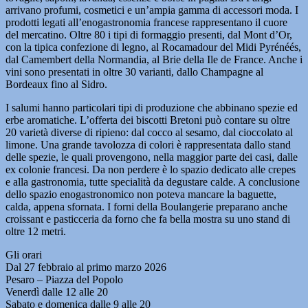
arrivano profumi, cosmetici e un’ampia gamma di accessori moda. I
prodotti legati all’enogastronomia francese rappresentano il cuore
del mercatino. Oltre 80 i tipi di formaggio presenti, dal Mont d’Or,
con la tipica confezione di legno, al Rocamadour del Midi Pyrénéés,
dal Camembert della Normandia, al Brie della Ile de France. Anche i
vini sono presentati in oltre 30 varianti, dallo Champagne al
Bordeaux fino al Sidro.
I salumi hanno particolari tipi di produzione che abbinano spezie ed
erbe aromatiche. L’offerta dei biscotti Bretoni può contare su oltre
20 varietà diverse di ripieno: dal cocco al sesamo, dal cioccolato al
limone. Una grande tavolozza di colori è rappresentata dallo stand
delle spezie, le quali provengono, nella maggior parte dei casi, dalle
ex colonie francesi. Da non perdere è lo spazio dedicato alle crepes
e alla gastronomia, tutte specialità da degustare calde. A conclusione
dello spazio enogastronomico non poteva mancare la baguette,
calda, appena sfornata. I forni della Boulangerie preparano anche
croissant e pasticceria da forno che fa bella mostra su uno stand di
oltre 12 metri.
Gli orari
Dal 27 febbraio al primo marzo 2026
Pesaro – Piazza del Popolo
Venerdì dalle 12 alle 20
Sabato e domenica dalle 9 alle 20