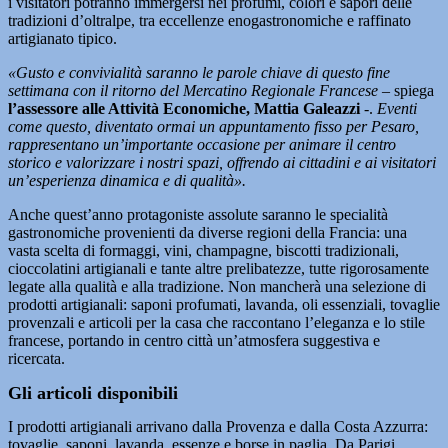
i visitatori potranno immergersi nei profumi, colori e sapori delle
tradizioni d’oltralpe, tra eccellenze enogastronomiche e raffinato
artigianato tipico.
«Gusto e convivialità saranno le parole chiave di questo fine
settimana con il ritorno del Mercatino Regionale Francese
– spiega
l’assessore alle Attività Economiche, Mattia Galeazzi
-.
Eventi
come questo, diventato ormai un appuntamento fisso per Pesaro,
rappresentano un’importante occasione per animare il centro
storico e valorizzare i nostri spazi, offrendo ai cittadini e ai visitatori
un’esperienza dinamica e di qualità».
Anche quest’anno protagoniste assolute saranno le specialità
gastronomiche provenienti da diverse regioni della Francia: una
vasta scelta di formaggi, vini, champagne, biscotti tradizionali,
cioccolatini artigianali e tante altre prelibatezze, tutte rigorosamente
legate alla qualità e alla tradizione. Non mancherà una selezione di
prodotti artigianali: saponi profumati, lavanda, oli essenziali, tovaglie
provenzali e articoli per la casa che raccontano l’eleganza e lo stile
francese, portando in centro città un’atmosfera suggestiva e
ricercata.
Gli articoli disponibili
I prodotti artigianali arrivano dalla Provenza e dalla Costa Azzurra:
tovaglie, saponi, lavanda, essenze e borse in paglia. Da Parigi