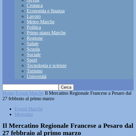
Cronaca
Economia e finanza
Lavoro
Meteo Marche
Politica
Primo piano Marche
Regione
Salute
Scuola
Sociale
Sport
Tecnologia e scienze
Turismo
Università
Home
Eventi Marche
Il Mercatino Regionale Francese a Pesaro dal
27 febbraio al primo marzo
Eventi Marche
Mercatini
Il Mercatino Regionale Francese a Pesaro dal
27 febbraio al primo marzo