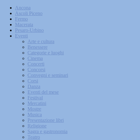
Ancona
Ascoli Piceno
Fermo
Macerata
Pesaro-Urbino
Eventi
Arte e cultura
Benessere
Categorie e luoghi
Cinema
Concerti
Concorsi
Convegni e seminari
Corsi
Danza
Eventi del mese
Festival
Mercatini
Mostre
Musica
Presentazione libri
Religione
Sagra e gastronomia
Teatro