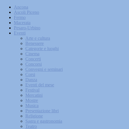
Ancona
Ascoli Piceno
Fermo
Macerata
Pesaro-Urbino
Eventi
Arte e cultura
Benessere
Categorie e luoghi
Cinema
Concerti
Concorsi
Convegni e seminari
Corsi
Danza
Eventi del mese
Festival
Mercatini
Mostre
Musica
Presentazione libri
Religione
Sagra e gastronomia
Teatro