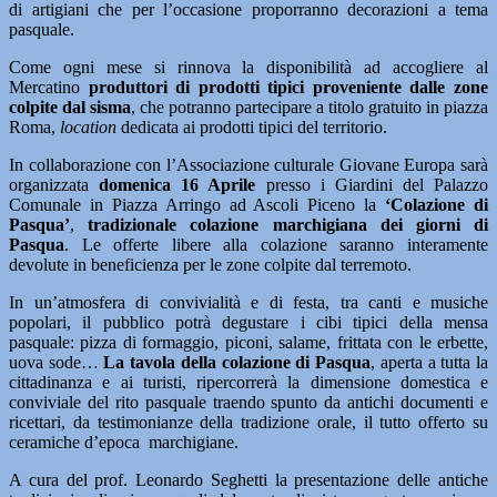
di artigiani che per l’occasione proporranno decorazioni a tema
pasquale.
Come ogni mese si rinnova la disponibilità ad accogliere al
Mercatino
produttori di prodotti tipici proveniente dalle zone
colpite dal sisma
, che potranno partecipare a titolo gratuito in piazza
Roma,
location
dedicata ai prodotti tipici del territorio.
In collaborazione con l’Associazione culturale Giovane Europa sarà
organizzata
domenica 16 Aprile
presso i Giardini del Palazzo
Comunale in Piazza Arringo ad Ascoli Piceno la
‘Colazione di
Pasqua’
,
tradizionale colazione marchigiana dei giorni di
Pasqua
. Le offerte libere alla colazione saranno interamente
devolute in beneficienza per le zone colpite dal terremoto.
In un’atmosfera di convivialità e di festa, tra canti e musiche
popolari, il pubblico potrà degustare i cibi tipici della mensa
pasquale: pizza di formaggio, piconi, salame, frittata con le erbette,
uova sode…
La tavola della colazione di Pasqua
, aperta a tutta la
cittadinanza e ai turisti, ripercorrerà la dimensione domestica e
conviviale del rito pasquale traendo spunto da antichi documenti e
ricettari, da testimonianze della tradizione orale, il tutto offerto su
ceramiche d’epoca marchigiane.
A cura del prof. Leonardo Seghetti la presentazione delle antiche