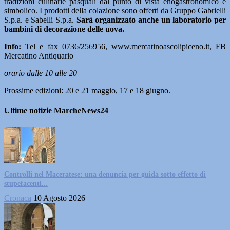
tradizioni culinarie pasquali dal punto di vista enogastronomico e
simbolico. I prodotti della colazione sono offerti da Gruppo Gabrielli
S.p.a. e Sabelli S.p.a.
Sarà organizzato anche un laboratorio per
bambini di decorazione delle uova.
Info:
Tel e fax 0736/256956, www.mercatinoascolipiceno.it, FB
Mercatino Antiquario
orario dalle 10 alle 20
Prossime edizioni: 20 e 21 maggio, 17 e 18 giugno.
Ultime notizie MarcheNews24
Controlli nel Maceratese: una denuncia per guida sotto effetto di
stupefacenti...
Cronaca
10 Agosto 2026