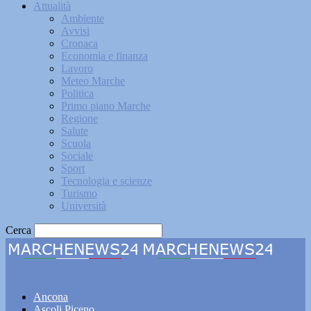
Attualità
Ambiente
Avvisi
Cronaca
Economia e finanza
Lavoro
Meteo Marche
Politica
Primo piano Marche
Regione
Salute
Scuola
Sociale
Sport
Tecnologia e scienze
Turismo
Università
Cerca
Marchenews24
Ancona
Ascoli Piceno