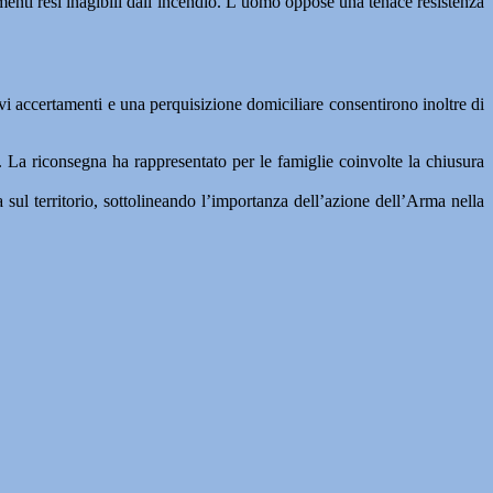
amenti resi inagibili dall’incendio. L’uomo oppose una tenace resistenza
ivi accertamenti e una perquisizione domiciliare consentirono inoltre di
ari. La riconsegna ha rappresentato per le famiglie coinvolte la chiusura
a sul territorio, sottolineando l’importanza dell’azione dell’Arma nella