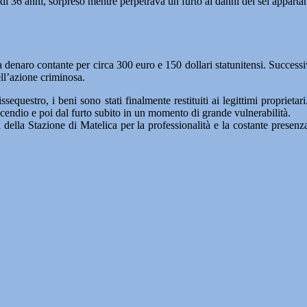
o di 36 anni, sorpreso mentre perpetrava un furto ai danni dei sei appart
 a denaro contante per circa 300 euro e 150 dollari statunitensi. Success
ell’azione criminosa.
dissequestro, i beni sono stati finalmente restituiti ai legittimi propriet
incendio e poi dal furto subito in un momento di grande vulnerabilità.
ri della Stazione di Matelica per la professionalità e la costante presenz