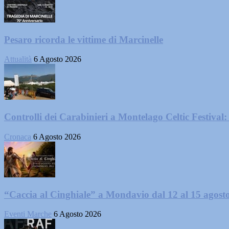
Pesaro ricorda le vittime di Marcinelle
Attualità
6 Agosto 2026
Controlli dei Carabinieri a Montelago Celtic Festival: 
Cronaca
6 Agosto 2026
“Caccia al Cinghiale” a Mondavio dal 12 al 15 agost
Eventi Marche
6 Agosto 2026