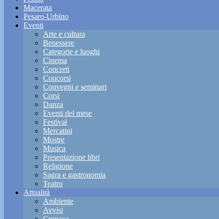
Macerata
Pesaro-Urbino
Eventi
Arte e cultura
Benessere
Categorie e luoghi
Cinema
Concerti
Concorsi
Convegni e seminari
Corsi
Danza
Eventi del mese
Festival
Mercatini
Mostre
Musica
Presentazione libri
Religione
Sagra e gastronomia
Teatro
Attualità
Ambiente
Avvisi
Cronaca