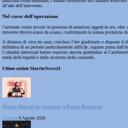
palazzina ormai disabitata, i militari arrestarono un cittadino kosovar
all’atto dell’intervento.
Nel corso dell’operazione
l’arrestato venne trovato in possesso di numerosi oggetti in oro, oltre
rinvenire diversi arnesi da scasso, confermando la natura predatoria d
A distanza di circa tre anni, concluso l’iter giudiziario e disposto il 
definitiva di un periodo particolarmente difficile, segnato prima dall’
I cittadini interessati hanno espresso sincera gratitudine ai Carabinie
tutela della legalità e della sicurezza della comunità.
Ultime notizie MarcheNews24
Mario Biondi in concerto a Porto Recanati
Concerti
6 Agosto 2026