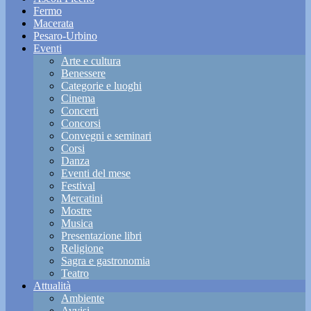
Fermo
Macerata
Pesaro-Urbino
Eventi
Arte e cultura
Benessere
Categorie e luoghi
Cinema
Concerti
Concorsi
Convegni e seminari
Corsi
Danza
Eventi del mese
Festival
Mercatini
Mostre
Musica
Presentazione libri
Religione
Sagra e gastronomia
Teatro
Attualità
Ambiente
Avvisi