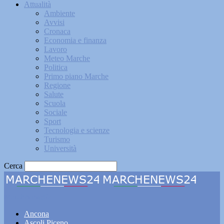
Attualità
Ambiente
Avvisi
Cronaca
Economia e finanza
Lavoro
Meteo Marche
Politica
Primo piano Marche
Regione
Salute
Scuola
Sociale
Sport
Tecnologia e scienze
Turismo
Università
Cerca
Marchenews24
Ancona
Ascoli Piceno