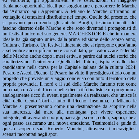
ed entroterra, gli appuntamenti e le celebrazioni di maggiore
richiamo: opportunità ideali per soggiornare e percorrere le Marche
dall’Adriatico agli Appennini. A Milano le Marche offriranno un
ventaglio di emozioni distribuite nel tempo. Quelle del presente, che
si provano percorrendo gli antichi Borghi, testimoni intatti del
fascino discreto delle Marche e che sono diventati i protagonisti di
un festival unico nel suo genere, MArCHESTORIE che in maniera
ideale ha già saputo unire, dalla prima edizione dello scorso anno,
Cultura e Turismo. Un festival itinerante che si ripropone quest’anno
a settembre ancor più ampio e consolidato, per valorizzare l’identità
delle Marche anche dopo i mesi estivi, a partire dai nuclei storici che
caratterizzano l’entroterra. Quelle del futuro, ispirate dalle due
candidature nella corsa per la Capitale italiana della cultura 2024:
Pesaro e Ascoli Piceno. E Pesaro ha vinto il prestigioso titolo con un
progetto che prevede un viaggio condiviso con tutto il territorio della
propria provincia. Il nord e il sud delle Marche faranno rete come
non mai, con Ascoli Piceno nelle dieci città finaliste e un programma
analogamente ricco di eventi ugualmente da realizzare, che unisce la
città delle Cento Torri a tutto il Piceno. Insomma, a Milano le
Marche si presenteranno come una destinazione da scoprire nella
sua interezza, dal mare alla montagna, per vivere esperienze
integrate, attraversando borghi, paesaggi, scorci, colori, sapori, che a
ogni passo assicurano una nuova emozione. Testimonial e guida di
questa scoperta sarà Roberto Mancini, attraverso i meravigliosi
scenari raccontati negli spot.