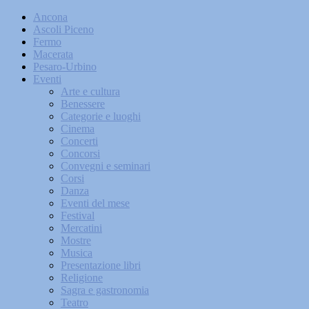
Ancona
Ascoli Piceno
Fermo
Macerata
Pesaro-Urbino
Eventi
Arte e cultura
Benessere
Categorie e luoghi
Cinema
Concerti
Concorsi
Convegni e seminari
Corsi
Danza
Eventi del mese
Festival
Mercatini
Mostre
Musica
Presentazione libri
Religione
Sagra e gastronomia
Teatro