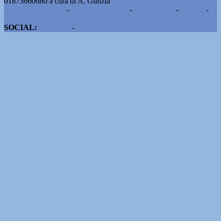
01873660680 a cura di A. Gulizia
Pubblicità e contatti
-
Notizie del giorno
-
Informazioni
-
Privacy
-
Cookie
SOCIAL:
Facebook
-
X