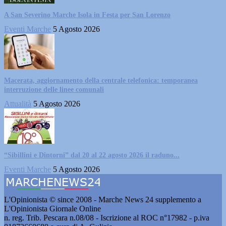
A San Severino Marche Isola in Festa per San Lorenzo
Eventi Marche
5 Agosto 2026
Macerata, aggiornamento della centrale telefonica: temporanea
interruzione delle linee comunali
Attualità
5 Agosto 2026
“Sibillini e Dintorni” dal 20 al 22 agosto 2026 il raduno...
Eventi Marche
5 Agosto 2026
L'Opinionista © since 2008 - Marche News 24 supplemento a
L'Opinionista Giornale Online
n. reg. Trib. Pescara n.08/08 - Iscrizione al ROC n°17982 - p.iva