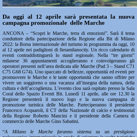
Da oggi al 12 aprile sarà presentata la nuova
campagna promozionale delle Marche
ANCONA – “Scopri le Marche, terra di emozioni”. Sarà il tema
conduttore della partecipazione della Regione alla Bit di Milano
2022: la Borsa internazionale del turismo in programma da oggi, 10
al 12 aprile nei padiglioni di fieramilanocity. Un ricco calendario di
eventi contraddistinguerà lo stand regionale. Nella “tre giorni”
milanese 36 appuntamenti accoglieranno e coinvolgeranno gli
operatori presenti nell’area dedicata alle Marche (Pad 3 – Stand C71
C75 G68 G74). Uno spaccato di bellezze, opportunità ed eventi per
promuovere le Marche e le tante opportunità che sanno offrire per
vivere un soggiorno o una vacanza all’insegna della natura, della
cultura e dell’accoglienza. L’evento clou sarà ospitato presso la Sala
Coral dello Spazio Eventi Bit. Lunedì 11 aprile, alle ore 12.30 la
Regione presenterà il nuovo logo e la nuova campagna di
promozione turistica delle Marche. Parteciperanno il presidente
Francesco Acquaroli, il CT della Nazionale di calcio e testimonial
della Regione Roberto Mancini e il presidente della Camera di
commercio delle Marche Gino Sabatini.
“
A Milano le Marche faranno sistema su un prestigioso