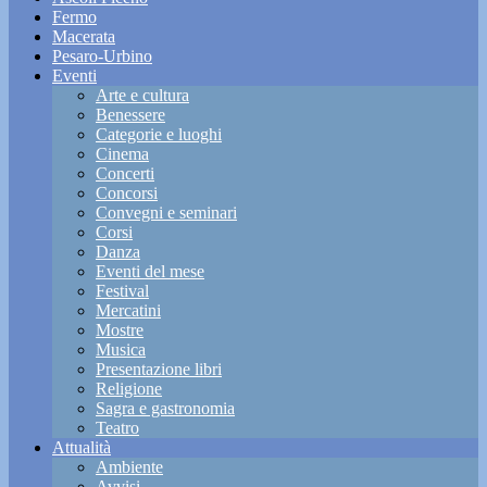
Fermo
Macerata
Pesaro-Urbino
Eventi
Arte e cultura
Benessere
Categorie e luoghi
Cinema
Concerti
Concorsi
Convegni e seminari
Corsi
Danza
Eventi del mese
Festival
Mercatini
Mostre
Musica
Presentazione libri
Religione
Sagra e gastronomia
Teatro
Attualità
Ambiente
Avvisi