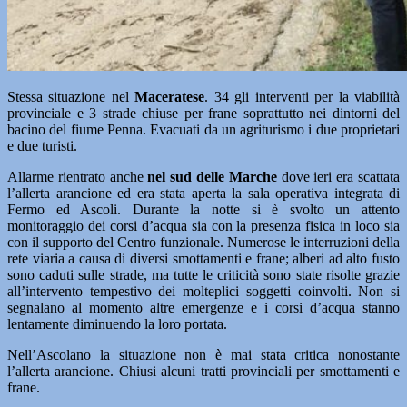
Stessa situazione nel
Maceratese
. 34 gli interventi per la viabilità
provinciale e 3 strade chiuse per frane soprattutto nei dintorni del
bacino del fiume Penna. Evacuati da un agriturismo i due proprietari
e due turisti.
Allarme rientrato anche
nel sud delle Marche
dove ieri era scattata
l’allerta arancione ed era stata aperta la sala operativa integrata di
Fermo ed Ascoli. Durante la notte si è svolto un attento
monitoraggio dei corsi d’acqua sia con la presenza fisica in loco sia
con il supporto del Centro funzionale. Numerose le interruzioni della
rete viaria a causa di diversi smottamenti e frane; alberi ad alto fusto
sono caduti sulle strade, ma tutte le criticità sono state risolte grazie
all’intervento tempestivo dei molteplici soggetti coinvolti. Non si
segnalano al momento altre emergenze e i corsi d’acqua stanno
lentamente diminuendo la loro portata.
Nell’Ascolano la situazione non è mai stata critica nonostante
l’allerta arancione. Chiusi alcuni tratti provinciali per smottamenti e
frane.