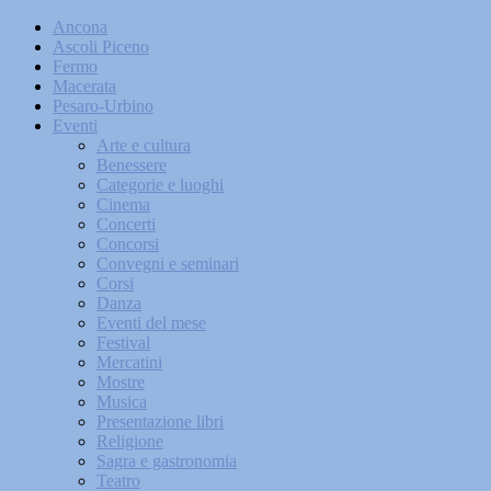
Ancona
Ascoli Piceno
Fermo
Macerata
Pesaro-Urbino
Eventi
Arte e cultura
Benessere
Categorie e luoghi
Cinema
Concerti
Concorsi
Convegni e seminari
Corsi
Danza
Eventi del mese
Festival
Mercatini
Mostre
Musica
Presentazione libri
Religione
Sagra e gastronomia
Teatro