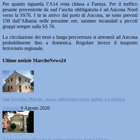
Per quanto riguarda l’A14 resta chiusa a Faenza. Per il traffico
pesante proveniente da sud l’uscita obbligatoria è ad Ancona Nord
verso la SS76. I tir in arrivo dal porto di Ancona, ne sono previsti
150 dall’Albania nelle prossime ore, saranno incanalati a piccoli
gruppi sempre sulla SS 76.
La circolazione dei treni a lunga percorrenza si arresterà ad Ancona
probabilmente fino a domenica. Regolare invece il trasporto
ferroviario regionale.
Ultime notizie MarcheNews24
San Severino Marche, sisma: abitazione torna agibile a Colleluce
Attualità
9 Agosto 2026
A San Severino Marche le celebrazioni per Santa Chiara