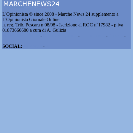
L'Opinionista © since 2008 - Marche News 24 supplemento a
L'Opinionista Giornale Online
n. reg. Trib. Pescara n.08/08 - Iscrizione al ROC n°17982 - p.iva
01873660680 a cura di A. Gulizia
Pubblicità e contatti
-
Notizie del giorno
-
Informazioni
-
Privacy
-
Cookie
SOCIAL:
Facebook
-
X