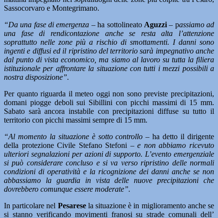
Sassocorvaro e Montegrimano.
“Da una fase di emergenza
– ha sottolineato
Aguzzi
– p
assiamo ad
una fase di rendicontazione anche se resta alta l’attenzione
soprattutto nelle zone più a rischio di smottamenti. I danni sono
ingenti e diffusi ed il ripristino del territorio sarà impegnativo anche
dal punto di vista economico, ma siamo al lavoro su tutta la filiera
istituzionale per affrontare la situazione con tutti i mezzi possibili a
nostra disposizione”.
Per quanto riguarda il meteo oggi non sono previste precipitazioni,
domani piogge deboli sui Sibillini con picchi massimi di 15 mm.
Sabato sarà ancora instabile con precipitazioni diffuse su tutto il
territorio con picchi massimi sempre di 15 mm.
“Al momento la situazione è sotto controllo –
ha detto il dirigente
della protezione Civile Stefano Stefoni –
e non abbiamo ricevuto
ulteriori segnalazioni per azioni di supporto. L’evento emergenziale
si può considerare concluso e si va verso ripristino delle normali
condizioni di operatività e la ricognizione dei danni anche se non
abbassiamo la guardia in vista delle nuove precipitazioni che
dovrebbero comunque essere moderate”.
In particolare nel
Pesarese
la situazione è in miglioramento anche se
si stanno verificando movimenti franosi su strade comunali dell’