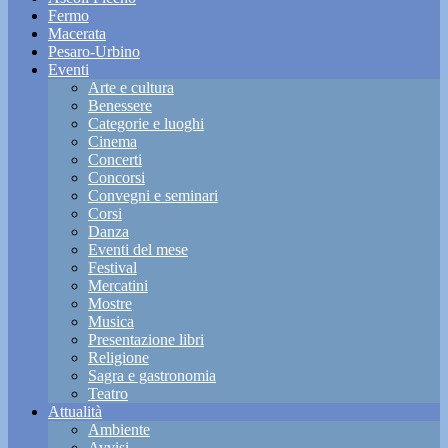
Fermo
Macerata
Pesaro-Urbino
Eventi
Arte e cultura
Benessere
Categorie e luoghi
Cinema
Concerti
Concorsi
Convegni e seminari
Corsi
Danza
Eventi del mese
Festival
Mercatini
Mostre
Musica
Presentazione libri
Religione
Sagra e gastronomia
Teatro
Attualità
Ambiente
Avvisi