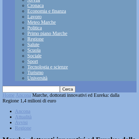
Cronaca
Economia e finanza
Lavoro
Meteo Marche
Politica
Primo piano Marche
Regione
Salute
Scuola
Sociale
Sport
Tecnologia e scienze
Turismo
Università
Home
Ancona
Marche, dottorati innovativi ed Eureka: dalla
Regione 1,4 milioni di euro
Ancona
Attualità
Avvisi
Regione