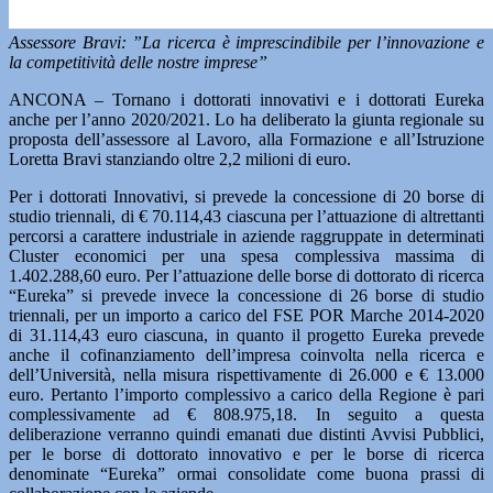
Assessore Bravi: ”La ricerca è imprescindibile per l’innovazione e
la competitività delle nostre imprese”
ANCONA – Tornano i dottorati innovativi e i dottorati Eureka
anche per l’anno 2020/2021. Lo ha deliberato la giunta regionale su
proposta dell’assessore al Lavoro, alla Formazione e all’Istruzione
Loretta Bravi stanziando oltre 2,2 milioni di euro.
Per i dottorati Innovativi, si prevede la concessione di 20 borse di
studio triennali, di € 70.114,43 ciascuna per l’attuazione di altrettanti
percorsi a carattere industriale in aziende raggruppate in determinati
Cluster economici per una spesa complessiva massima di
1.402.288,60 euro. Per l’attuazione delle borse di dottorato di ricerca
“Eureka” si prevede invece la concessione di 26 borse di studio
triennali, per un importo a carico del FSE POR Marche 2014-2020
di 31.114,43 euro ciascuna, in quanto il progetto Eureka prevede
anche il cofinanziamento dell’impresa coinvolta nella ricerca e
dell’Università, nella misura rispettivamente di 26.000 e € 13.000
euro. Pertanto l’importo complessivo a carico della Regione è pari
complessivamente ad € 808.975,18. In seguito a questa
deliberazione verranno quindi emanati due distinti Avvisi Pubblici,
per le borse di dottorato innovativo e per le borse di ricerca
denominate “Eureka” ormai consolidate come buona prassi di