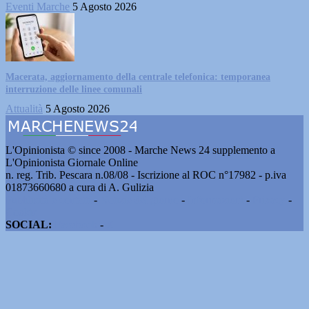
Eventi Marche
5 Agosto 2026
Macerata, aggiornamento della centrale telefonica: temporanea
interruzione delle linee comunali
Attualità
5 Agosto 2026
L'Opinionista © since 2008 - Marche News 24 supplemento a
L'Opinionista Giornale Online
n. reg. Trib. Pescara n.08/08 - Iscrizione al ROC n°17982 - p.iva
01873660680 a cura di A. Gulizia
Pubblicità e contatti
-
Notizie del giorno
-
Informazioni
-
Privacy
-
Cookie
SOCIAL:
Facebook
-
X