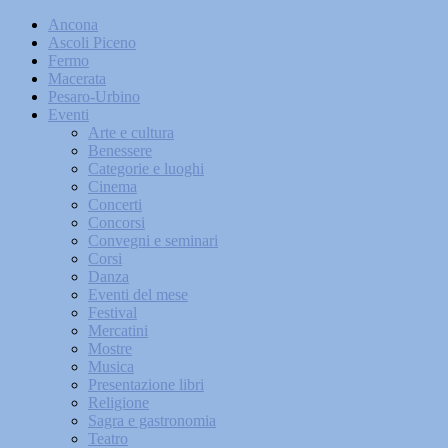
Ancona
Ascoli Piceno
Fermo
Macerata
Pesaro-Urbino
Eventi
Arte e cultura
Benessere
Categorie e luoghi
Cinema
Concerti
Concorsi
Convegni e seminari
Corsi
Danza
Eventi del mese
Festival
Mercatini
Mostre
Musica
Presentazione libri
Religione
Sagra e gastronomia
Teatro