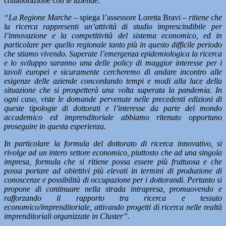
collaborazione con le aziende.
“La Regione Marche –
spiega l’assessore Loretta Bravi –
ritiene che
la ricerca rappresenti un’attività di studio imprescindibile per
l’innovazione e la competitività del sistema economico, ed in
particolare per quello regionale tanto più in questo difficile periodo
che stiamo vivendo. Superate l’emergenza epidemiologica la ricerca
e lo sviluppo saranno una delle policy di maggior interesse per i
tavoli europei e sicuramente cercheremo di andare incontro alle
esigenze delle aziende concordando tempi e modi alla luce della
situazione che si prospetterà una volta superata la pandemia. In
ogni caso, viste le domande pervenute nelle precedenti edizioni di
queste tipologie di dottorati e l’interesse da parte del mondo
accademico ed imprenditoriale abbiamo ritenuto opportuno
proseguire in questa esperienza.
In particolare la formula del dottorato di ricerca innovativo, si
rivolge ad un intero settore economico, piuttosto che ad una singola
impresa, formula che si ritiene possa essere più fruttuosa e che
possa portare ad obiettivi più elevati in termini di produzione di
conoscenze e possibilità di occupazione per i dottorandi. Pertanto si
propone di continuare nella strada intrapresa, promuovendo e
rafforzando il rapporto tra ricerca e tessuto
economico/imprenditoriale, attivando progetti di ricerca nelle realtà
imprenditoriali organizzate in Cluster”.