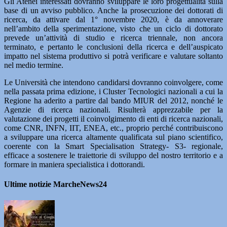
Gli Atenei interessati dovranno sviluppare le loro progettualità sulla
base di un avviso pubblico. Anche la prosecuzione dei dottorati di
ricerca, da attivare dal 1° novembre 2020, è da annoverare
nell’ambito della sperimentazione, visto che un ciclo di dottorato
prevede un’attività di studio e ricerca triennale, non ancora
terminato, e pertanto le conclusioni della ricerca e dell’auspicato
impatto nel sistema produttivo si potrà verificare e valutare soltanto
nel medio termine.
Le Università che intendono candidarsi dovranno coinvolgere, come
nella passata prima edizione, i Cluster Tecnologici nazionali a cui la
Regione ha aderito a partire dal bando MIUR del 2012, nonché le
Agenzie di ricerca nazionali. Risulterà apprezzabile per la
valutazione dei progetti il coinvolgimento di enti di ricerca nazionali,
come CNR, INFN, IIT, ENEA, etc., proprio perché contribuiscono
a sviluppare una ricerca altamente qualificata sul piano scientifico,
coerente con la Smart Specialisation Strategy- S3- regionale,
efficace a sostenere le traiettorie di sviluppo del nostro territorio e a
formare in maniera specialistica i dottorandi.
Ultime notizie MarcheNews24