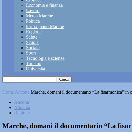
Economia e finanza
Lavoro
Meteo Marche
Politica
Primo piano Marche
Regione
Salute
Scuola
Sociale
Sport
Tecnologia e scienze
Turismo
Università
Home
Ancona
Marche, domani il documentario “La fisarmonica” in 
Ancona
Attualità
Regione
Marche, domani il documentario “La fisar