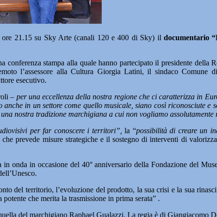
e 21.15 su Sky Arte (canali 120 e 400 di Sky) il
documentario “
i una conferenza stampa alla quale hanno partecipato il presidente del
moto l’assessore alla Cultura Giorgia Latini, il sindaco Comune di
tore esecutivo.
oli –
per una eccellenza della nostra regione che ci caratterizza in E
o anche in un settore come quello musicale, siano così riconosciute e 
e una nostra tradizione marchigiana a cui non vogliamo assolutamente 
diovisivi per far conoscere i territori”,
la “
possibilità di creare un i
che prevede misure strategiche e il sostegno di interventi di valorizzaz
va in onda in occasione del 40° anniversario della Fondazione del Mus
dell’Unesco.
cconto del territorio, l’evoluzione del prodotto, la sua crisi e la sua ri
ia potente che merita la trasmissione in prima serata” .
 quella del marchigiano Raphael Gualazzi. La regia è di Giangiacomo D