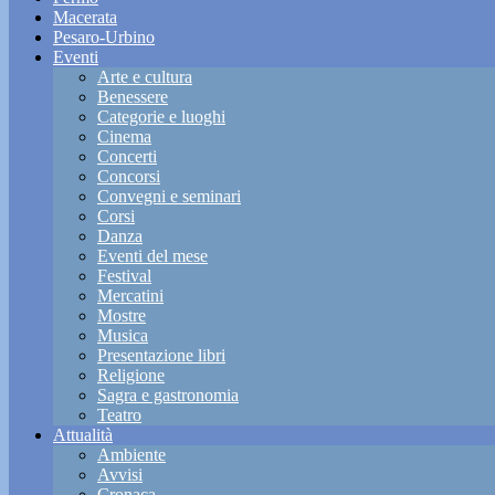
Macerata
Pesaro-Urbino
Eventi
Arte e cultura
Benessere
Categorie e luoghi
Cinema
Concerti
Concorsi
Convegni e seminari
Corsi
Danza
Eventi del mese
Festival
Mercatini
Mostre
Musica
Presentazione libri
Religione
Sagra e gastronomia
Teatro
Attualità
Ambiente
Avvisi
Cronaca