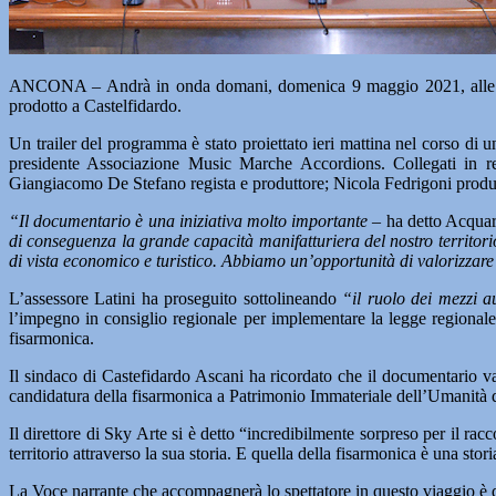
ANCONA – Andrà in onda domani, domenica 9 maggio 2021, alle or
prodotto a Castelfidardo.
Un trailer del programma è stato proiettato ieri mattina nel corso d
presidente Associazione Music Marche Accordions. Collegati in re
Giangiacomo De Stefano regista e produttore; Nicola Fedrigoni produt
“Il documentario è una iniziativa molto importante
– ha detto Acquar
di conseguenza la grande capacità manifatturiera del nostro territori
di vista economico e turistico. Abbiamo un’opportunità di valorizzar
L’assessore Latini ha proseguito sottolineando
“il ruolo dei mezzi au
l’impegno in consiglio regionale per implementare la legge regionale 
fisarmonica.
Il sindaco di Castefidardo Ascani ha ricordato che il documentario 
candidatura della fisarmonica a Patrimonio Immateriale dell’Umanità 
Il direttore di Sky Arte si è detto “incredibilmente sorpreso per il ra
territorio attraverso la sua storia. E quella della fisarmonica è una stor
La Voce narrante che accompagnerà lo spettatore in questo viaggio è