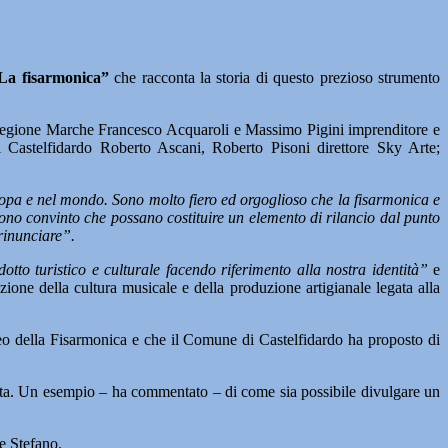
La fisarmonica”
che racconta la storia di questo prezioso strumento
la Regione Marche Francesco Acquaroli e Massimo Pigini imprenditore e
 Castelfidardo Roberto Ascani, Roberto Pisoni direttore Sky Arte;
uropa e nel mondo. Sono molto fiero ed orgoglioso che la fisarmonica e
sono convinto che possano costituire un elemento di rilancio dal punto
rinunciare”.
ndotto turistico e culturale facendo riferimento alla nostra identità”
e
ione della cultura musicale e della produzione artigianale legata alla
eo della Fisarmonica e che il Comune di Castelfidardo ha proposto di
nascita. Un esempio – ha commentato – di come sia possibile divulgare un
e Stefano.