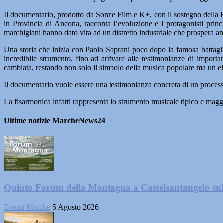
Il documentario, prodotto da Sonne Film e K+, con il sostegno della 
in Provincia di Ancona, racconta l’evoluzione e i protagonisti princip
marchigiani hanno dato vita ad un distretto industriale che prospera a
Una storia che inizia con Paolo Soprani poco dopo la famosa battagli
incredibile strumento, fino ad arrivare alle testimonianze di impor
cambiata, restando non solo il simbolo della musica popolare ma un e
Il documentario vuole essere una testimonianza concreta di un processo
La fisarmonica infatti rappresenta lo strumento musicale tipico e maggio
Ultime notizie MarcheNews24
Quinto Forum della Montagna a Castelsantangelo su
Eventi Marche
5 Agosto 2026