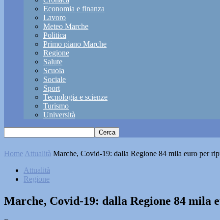
Economia e finanza
Lavoro
Meteo Marche
Politica
Primo piano Marche
Regione
Salute
Scuola
Sociale
Sport
Tecnologia e scienze
Turismo
Università
Home
Attualità
Marche, Covid-19: dalla Regione 84 mila euro per ripre
Attualità
Regione
Marche, Covid-19: dalla Regione 84 mila eur