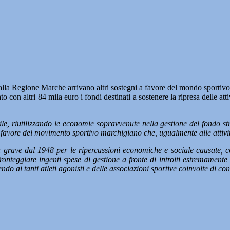
Regione Marche arrivano altri sostegni a favore del mondo sportivo p
o con altri 84 mila euro i fondi destinati a sostenere la ripresa delle att
e, riutilizzando le economie sopravvenute nella gestione del fondo str
 favore del movimento sportivo marchigiano che, ugualmente alle attivi
ù grave dal 1948 per le ripercussioni economiche e sociale causate, 
 fronteggiare ingenti spese di gestione a fronte di introiti estremament
endo ai tanti atleti agonisti e delle associazioni sportive coinvolte di c