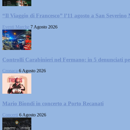
“Il Viaggio di Francesco” l’11 agosto a San Severino
Eventi Marche
7 Agosto 2026
Controlli Carabinieri nel Fermano: in 5 denunciati per 
Cronaca
6 Agosto 2026
Mario Biondi in concerto a Porto Recanati
Concerti
6 Agosto 2026