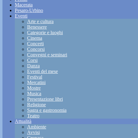
Macerata
Pesaro-Urbino
Eventi
Arte e cultura
Benessere
Categorie e luoghi
Cinema
Concerti
Concorsi
Convegni e seminari
Corsi
Danza
Eventi del mese
Festival
Mercatini
Mostre
Musica
Presentazione libri
Religione
Sagra e gastronomia
Teatro
Attualità
Ambiente
Avvisi
Cronaca