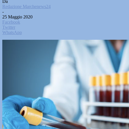
Da
Redazione Marchenews24
-
25 Maggio 2020
Facebook
Twitter
WhatsApp