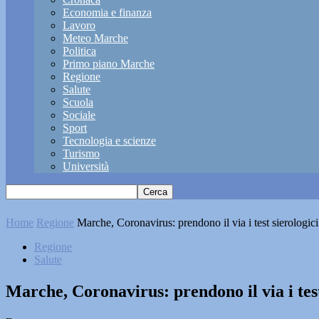
Economia e finanza
Lavoro
Meteo Marche
Politica
Primo piano Marche
Regione
Salute
Scuola
Sociale
Sport
Tecnologia e scienze
Turismo
Università
Home
Regione
Marche, Coronavirus: prendono il via i test sierologic
Regione
Salute
Marche, Coronavirus: prendono il via i test