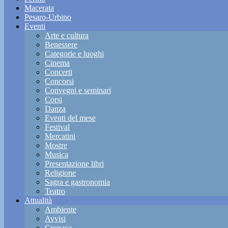
Macerata
Pesaro-Urbino
Eventi
Arte e cultura
Benessere
Categorie e luoghi
Cinema
Concerti
Concorsi
Convegni e seminari
Corsi
Danza
Eventi del mese
Festival
Mercatini
Mostre
Musica
Presentazione libri
Religione
Sagra e gastronomia
Teatro
Attualità
Ambiente
Avvisi
Cronaca