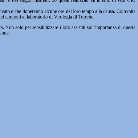
r e dei singoli distretti: 20 quelli realizzati all’interno di sedi CRI
o privato e che doneranno alcune ore del loro tempo alla causa. Coinvolta
i tamponi al laboratorio di Virologia di Torrette.
a. Non solo per sensibilizzare i loro assistiti sull’importanza di questa
zione.