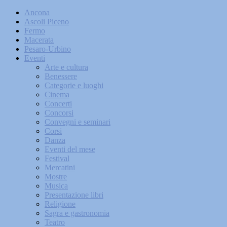
Ancona
Ascoli Piceno
Fermo
Macerata
Pesaro-Urbino
Eventi
Arte e cultura
Benessere
Categorie e luoghi
Cinema
Concerti
Concorsi
Convegni e seminari
Corsi
Danza
Eventi del mese
Festival
Mercatini
Mostre
Musica
Presentazione libri
Religione
Sagra e gastronomia
Teatro