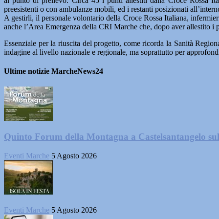
al punto di prelievo. Circa 45 i punti allestiti dalla Croce Rossa Ita
preesistenti o con ambulanze mobili, ed i restanti posizionati all’inter
A gestirli, il personale volontario della Croce Rossa Italiana, infermie
anche l’Area Emergenza della CRI Marche che, dopo aver allestito i punt
Essenziale per la riuscita del progetto, come ricorda la Sanità Regional
indagine al livello nazionale e regionale, ma soprattutto per approfondi
Ultime notizie MarcheNews24
Quinto Forum della Montagna a Castelsantangelo su
Eventi Marche
5 Agosto 2026
Eventi Marche
5 Agosto 2026