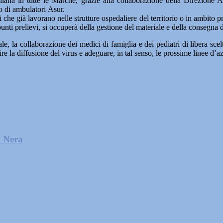
liana in tutte le Marche, grazie alla collaborazione della Direzione Asu
no di ambulatori Asur.
ri che già lavorano nelle strutture ospedaliere del territorio o in ambit
i prelievi, si occuperà della gestione del materiale e della consegna de
e, la collaborazione dei medici di famiglia e dei pediatri di libera scelt
re la diffusione del virus e adeguare, in tal senso, le prossime linee d’a
l Nera