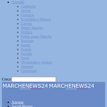
Attualità
Ambiente
Avvisi
Cronaca
Economia e finanza
Lavoro
Meteo Marche
Politica
Primo piano Marche
Regione
Salute
Scuola
Sociale
Sport
Tecnologia e scienze
Turismo
Università
Cerca
Marchenews24
Ancona
Ascoli Piceno