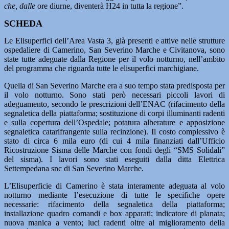
che, dalle
ore diurne, diventerà H24 in tutta la regione”.
SCHEDA
Le Elisuperfici dell’Area Vasta 3, già presenti e attive nelle strutture
ospedaliere di Camerino, San Severino Marche e Civitanova, sono
state tutte adeguate dalla Regione per il volo notturno, nell’ambito
del programma che riguarda tutte le elisuperfici marchigiane.
Quella di San Severino Marche era a suo tempo stata predisposta per
il volo notturno. Sono stati però necessari piccoli lavori di
adeguamento, secondo le prescrizioni dell’ENAC (rifacimento della
segnaletica della piattaforma; sostituzione di corpi illuminanti radenti
e sulla copertura dell’Ospedale; potatura alberature e apposizione
segnaletica catarifrangente sulla recinzione). Il costo complessivo è
stato di circa 6 mila euro (di cui 4 mila finanziati dall’Ufficio
Ricostruzione Sisma delle Marche con fondi degli “SMS Solidali”
del sisma). I lavori sono stati eseguiti dalla ditta Elettrica
Settempedana snc di San Severino Marche.
L’Elisuperficie di Camerino è stata interamente adeguata al volo
notturno mediante l’esecuzione di tutte le specifiche opere
necessarie: rifacimento della segnaletica della piattaforma;
installazione quadro comandi e box apparati; indicatore di planata;
nuova manica a vento; luci radenti oltre al miglioramento della