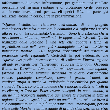
rafforzamento di queste infrastrutture, per garantire una capillare
operatività del sistema sanitario e di protezione civile, prevede
attualmente investimenti per 44 elisuperici H24: in parte già
realizzate, alcune in corso, altre in programmazione.
“Queste installazioni rientrano nell’ambito di un progetto
complessivo che mira a tutelare le comunità e a rafforzare i servizi
alla persona
– ha commentato Ceriscioli – S
ono le prestazioni che si
avvicinano al cittadino, ampliando le opportunità esistenti. Quella
realizzata dalla Regione è una rete che abbatte i tempi di
ospedalizzazione nelle zone più svantaggiate, assicura assistenza
immediata tramite il 118, rafforza l’operatività del sistema di
protezione civile regionale”.
Ceriscioli ha poi evidenziato che
“queste elisuperfici permetteranno di collegare l’intera regione
all’hub principale per l’emergenza, rappresentato dagli Ospedali
Riuniti di Torrette di Ancona. La rete ospedaliera marchigiana,
formata da ottime strutture, necessita di questo collegamento
veloce: patologie complesse, come i grandi traumi, la
cardiochirurgia o anche la radiologia interventistica per quanto
riguarda l’ictus, sono tutte malattie che vengono trattate, a livelli di
eccellenza, a Torrette. Poter essere collegati. in pochi minuti, a
questo hub regionale significava aumentare la sicurezza in tutta la
regione. Ciascun ospedale diventa un anello di una rete che trova il
suo compimento nell’hub più importante. Per i marchigiani, per chi
viene nelle Marche, è un messaggio di grande sicurezza, un servizio