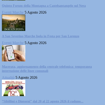
Quinto Forum della Montagna a Castelsantangelo sul Nera
Eventi Marche
5 Agosto 2026
A San Severino Marche Isola in Festa per San Lorenzo
Eventi Marche
5 Agosto 2026
Macerata, aggiornamento della centrale telefonica: temporanea
interruzione delle linee comunali
Attualità
5 Agosto 2026
“Sibillini e Dintorni” dal 20 al 22 agosto 2026 il raduno...