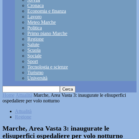
Cronaca
Economia e finanza
Lavoro
Meteo Marche
Politica
Primo piano Marche
Regione
Salute
Scuola
Sociale
Sport
Tecnologia e scienze
Turismo
Università
Home
Attualità
Marche, Area Vasta 3: inaugurate le elisuperfici
ospedaliere per volo notturno
Attualità
Regione
Marche, Area Vasta 3: inaugurate le
elisuperfici ospedaliere per volo notturno