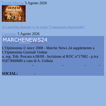
Eventi Marche
5 Agosto 2026
A Camerino domani va in scena “Compagnia Amatoriale”
Camerino
5 Agosto 2026
L'Opinionista © since 2008 - Marche News 24 supplemento a
L'Opinionista Giornale Online
n. reg. Trib. Pescara n.08/08 - Iscrizione al ROC n°17982 - p.iva
01873660680 a cura di A. Gulizia
Pubblicità e contatti
-
Notizie del giorno
-
Informazioni
-
Privacy
-
Cookie
SOCIAL:
Facebook
-
X