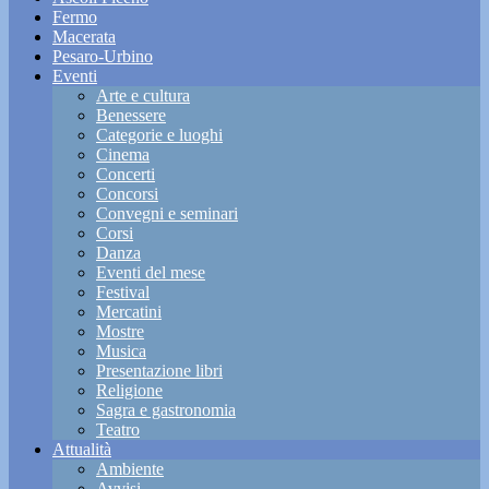
Fermo
Macerata
Pesaro-Urbino
Eventi
Arte e cultura
Benessere
Categorie e luoghi
Cinema
Concerti
Concorsi
Convegni e seminari
Corsi
Danza
Eventi del mese
Festival
Mercatini
Mostre
Musica
Presentazione libri
Religione
Sagra e gastronomia
Teatro
Attualità
Ambiente
Avvisi