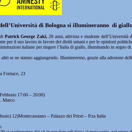
dell’Università di Bologna si illumineranno di giallo
 di
Patrick George Zaki,
28 anni, attivista e studente dell’Università d
 per il suo lavoro in favore dei diritti umani e per le opinioni politich
trazioni italiane per tingere l’Italia di giallo, illuminando in segno di 
 altri se ne stanno aggiungendo. Illumineremo, grazie alla adesione del
la Fornace, 23
 Febbraio 17:00 – 20:00)
S. Marco
braio) 12)Montecassiano – Palazzo dei Priori – P.za Italia
o
:30 si svolgeranno dei sit-in per dare più forza al messaggio, nel pieno r