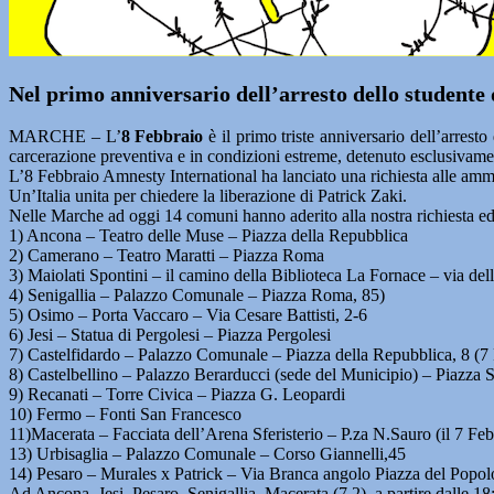
Nel primo anniversario dell’arresto dello studente 
MARCHE – L’
8 Febbraio
è il primo triste anniversario dell’arresto
carcerazione preventiva e in condizioni estreme, detenuto esclusivamente
L’8 Febbraio Amnesty International ha lanciato una richiesta alle amminis
Un’Italia unita per chiedere la liberazione di Patrick Zaki.
Nelle Marche ad oggi 14 comuni hanno aderito alla nostra richiesta ed
1) Ancona – Teatro delle Muse – Piazza della Repubblica
2) Camerano – Teatro Maratti – Piazza Roma
3) Maiolati Spontini – il camino della Biblioteca La Fornace – via del
4) Senigallia – Palazzo Comunale – Piazza Roma, 85)
5) Osimo – Porta Vaccaro – Via Cesare Battisti, 2-6
6) Jesi – Statua di Pergolesi – Piazza Pergolesi
7) Castelfidardo – Palazzo Comunale – Piazza della Repubblica, 8 (7
8) Castelbellino – Palazzo Berarducci (sede del Municipio) – Piazza 
9) Recanati – Torre Civica – Piazza G. Leopardi
10) Fermo – Fonti San Francesco
11)Macerata – Facciata dell’Arena Sferisterio – P.za N.Sauro (il 7 Feb
13) Urbisaglia – Palazzo Comunale – Corso Giannelli,45
14) Pesaro – Murales x Patrick – Via Branca angolo Piazza del Popol
Ad Ancona, Jesi, Pesaro, Senigallia, Macerata (7.2), a partire dalle 18