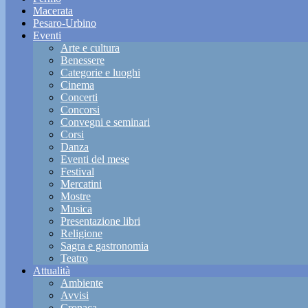
Macerata
Pesaro-Urbino
Eventi
Arte e cultura
Benessere
Categorie e luoghi
Cinema
Concerti
Concorsi
Convegni e seminari
Corsi
Danza
Eventi del mese
Festival
Mercatini
Mostre
Musica
Presentazione libri
Religione
Sagra e gastronomia
Teatro
Attualità
Ambiente
Avvisi
Cronaca