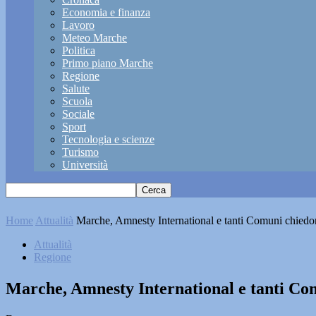
Economia e finanza
Lavoro
Meteo Marche
Politica
Primo piano Marche
Regione
Salute
Scuola
Sociale
Sport
Tecnologia e scienze
Turismo
Università
Home
Attualità
Marche, Amnesty International e tanti Comuni chiedono 
Attualità
Regione
Marche, Amnesty International e tanti Com