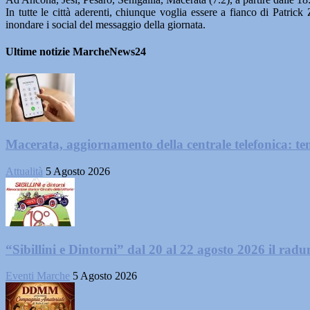
In tutte le città aderenti, chiunque voglia essere a fianco di Patri
inondare i social del messaggio della giornata.
Ultime notizie MarcheNews24
Macerata, aggiornamento della centrale telefonica: te
Attualità
5 Agosto 2026
“Sibillini e Dintorni” dal 20 al 22 agosto 2026 il radun
Eventi Marche
5 Agosto 2026