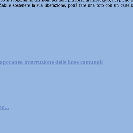
ck Zaki e sostenere la sua liberazione, potrà fare una foto con un cart
mporanea interruzione delle linee comunali
o...