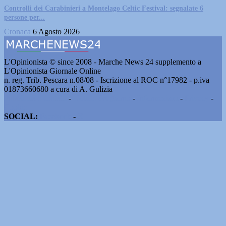
Controlli dei Carabinieri a Montelago Celtic Festival: segnalate 6
persone per...
Cronaca
6 Agosto 2026
L'Opinionista © since 2008 - Marche News 24 supplemento a
L'Opinionista Giornale Online
n. reg. Trib. Pescara n.08/08 - Iscrizione al ROC n°17982 - p.iva
01873660680 a cura di A. Gulizia
Pubblicità e contatti
-
Notizie del giorno
-
Informazioni
-
Privacy
-
Cookie
SOCIAL:
Facebook
-
X