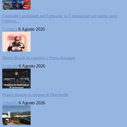
Controlli Carabinieri nel Fermano: in 5 denunciati per guida sotto
l’effetto...
Cronaca
6 Agosto 2026
Mario Biondi in concerto a Porto Recanati
Concerti
6 Agosto 2026
Pesaro ricorda le vittime di Marcinelle
Attualità
6 Agosto 2026