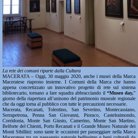
La rete dei comuni riparte dalla Cultura
MACERATA – Oggi, 30 maggio 2020, anche i musei della Marca
Maceratese riaprono insieme. I Comuni della Marca che hanno
appena concretizzato un innovativo progetto di rete sul sistema
bibliotecario, tornano a fare squadra abbracciando il
“Museo day,
”
giorno della riapertura all’unisono del patrimonio museale regionale
che da oggi torna al pubblico con tutte le precauzioni necessarie.
Macerata, Recanati, Tolentino, San Severino, Montecassiano,
Serrapetrona, Penna San Giovanni, Pioraco, Castelraimondo,
Corridonia, Monte San Giusto, Camerino, Monte San Martino,
Belforte del Chienti, Porto Recanati e il Grande Museo Naturale dei
Monti Sibillini: sono tante le occasioni per passeggiare nella Marca
Maceratese tra un paesaggio naturale bellissimo e beni culturali da