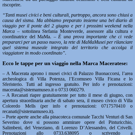
riscoprire.
“Tanti musei civici e beni culturali, purtroppo, ancora sono chiusi a
causa del sisma. Ma abbiamo preparato insieme una bel diario di
viaggio per il ponte del 2 giugno e per i prossimi weekend nella
Marca
– sottolinea Stefania Monteverde, assessore alla cultura e
coordinatrice del MaMa. –
È una prova importante che ci vede
prepararci per un passo nuovo, la rete di MaMaMusei per rilanciare
quel sistema museale integrato del territorio che accolga il
viaggiatore in modo coordinato”.
Ecco le tappe per un viaggio nella Marca Maceratese:
– A Macerata aprono i musei civici di Palazzo Buonaccorsi, l’area
archeologica di Villa Potenza, l’Ecomuseo Villa Ficana e lo
Sferisterio. Tutti ad ingresso gratuito. Per info e prenotazioni:
macerata@sistemamuseo.it o 0733 060279.
– A Recanati riapre gratuitamente per tutto il mese di giugno, con
apertura straordinaria anche di sabato sera, il museo civico di Villa
Coloredo Mells (per info e prenotazioni: 0717570410 o
recanati@sistemamuseo.it).
– Porte aperte anche alla pinacoteca comunale Tacchi Venturi di San
Severino dove si possono ammirare opere del Pinturicchio,
Salimbeni, del Veneziano, di Lorenzo D’Alessandro, del Crivelli.
Prenotazioni allo 0733.638095 o scrivendo a