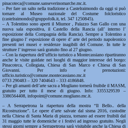
pinacoteca@comune.sanseverinomarche.mc.it.
– Per fare un salto nella tradizione a Castelraimondo da oggi si può
tornare al Museo nazionale del Costume folcloristico
(castelraimondo@gruppofolk.it, tel. 347 1250845).
– A Tolentino sono aperti il Miumor , Palazzo San Gallo con una
nuova sala espositiva, il Castello della Rancia (all’ interno l’
esposizione della Compagnia della Rancia). Sempre a Tolentino a
fine giugno l’ esposizione di opere d’ arte del periodo napoleonico
presenti nei musei e residenze inagibili del Comune. In tutte le
strutture l’ ingresso sarà gratuito fino al 27 giugno.
– Con la riapertura dell’ufficio turistico a Montecassiano ripartiranno
anche le visite guidate nei luoghi di maggior interesse del borgo:
Pinacoteca, Collegiata, Chiesa di San Marco e Chiesa di San
Giovanni. Per info e prenotazioni:
ufficio.turistico@comune.montecassiano.mc.it
0733 290483 – 320 7404643 – 333 4186848.
– Per gli amanti dell’arte sacra a Mogliano tornerà fruibile il MASM,
gratuito per tutto il mese di giugno. Info: 3355329539 –
3386564408, infopoint@comune.mogliano.mc.it.
– A Serrapetrona la riapertura della mostra “Il Bello.. della
Ricostruzione”. Le opere d’arte salvate dal sisma 2016, custodite
nella Chiesa di Santa Maria di piazza, tornano ad essere fruibili dal
31 maggio tutte le domeniche e i festivi ad ingresso gratuito. Negli
stessi giorni sempre a Serrapetrona sarà visitabile anche la Chiesa di