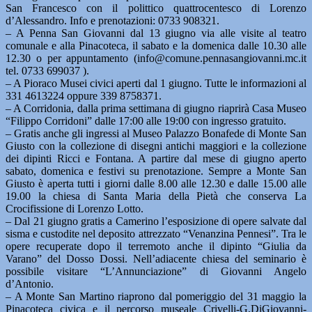
San Francesco con il polittico quattrocentesco di Lorenzo
d’Alessandro. Info e prenotazioni: 0733 908321.
– A Penna San Giovanni dal 13 giugno via alle visite al teatro
comunale e alla Pinacoteca, il sabato e la domenica dalle 10.30 alle
12.30 o per appuntamento (info@comune.pennasangiovanni.mc.it
tel. 0733 699037 ).
– A Pioraco Musei civici aperti dal 1 giugno. Tutte le informazioni al
331 4613224 oppure 339 8758371.
– A Corridonia, dalla prima settimana di giugno riaprirà Casa Museo
“Filippo Corridoni” dalle 17:00 alle 19:00 con ingresso gratuito.
– Gratis anche gli ingressi al Museo Palazzo Bonafede di Monte San
Giusto con la collezione di disegni antichi maggiori e la collezione
dei dipinti Ricci e Fontana. A partire dal mese di giugno aperto
sabato, domenica e festivi su prenotazione. Sempre a Monte San
Giusto è aperta tutti i giorni dalle 8.00 alle 12.30 e dalle 15.00 alle
19.00 la chiesa di Santa Maria della Pietà che conserva La
Crocifissione di Lorenzo Lotto.
– Dal 21 giugno gratis a Camerino l’esposizione di opere salvate dal
sisma e custodite nel deposito attrezzato “Venanzina Pennesi”. Tra le
opere recuperate dopo il terremoto anche il dipinto “Giulia da
Varano” del Dosso Dossi. Nell’adiacente chiesa del seminario è
possibile visitare “L’Annunciazione” di Giovanni Angelo
d’Antonio.
– A Monte San Martino riaprono dal pomeriggio del 31 maggio la
Pinacoteca civica e il percorso museale Crivelli-G.DiGiovanni-