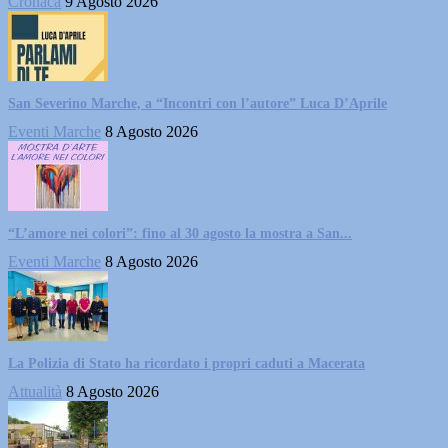
Cronaca
9 Agosto 2026
San Severino Marche, a “Incontri con l’autore” Luca D’Aprile
Eventi Marche
8 Agosto 2026
“L’amore nei colori”: fino al 30 agosto la mostra a San...
Eventi Marche
8 Agosto 2026
La Polizia di Stato ha ricordato i propri caduti a Macerata
Attualità
8 Agosto 2026