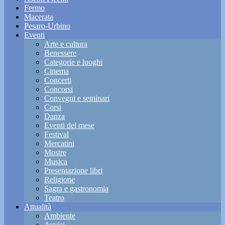
Fermo
Macerata
Pesaro-Urbino
Eventi
Arte e cultura
Benessere
Categorie e luoghi
Cinema
Concerti
Concorsi
Convegni e seminari
Corsi
Danza
Eventi del mese
Festival
Mercatini
Mostre
Musica
Presentazione libri
Religione
Sagra e gastronomia
Teatro
Attualità
Ambiente
Avvisi