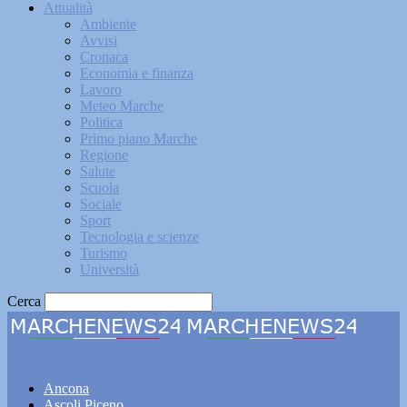
Attualità
Ambiente
Avvisi
Cronaca
Economia e finanza
Lavoro
Meteo Marche
Politica
Primo piano Marche
Regione
Salute
Scuola
Sociale
Sport
Tecnologia e scienze
Turismo
Università
Cerca
Marchenews24
Ancona
Ascoli Piceno