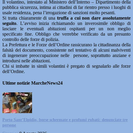
Il volantino, intestato al Ministero dell’Interno – Dipartimento della
pubblica sicurezza, intima ai cittadini di far rientro presso i luoghi di
usale residenza, pena l’irrogazione di sanzioni molto pesanti.
Si tratta chiaramente di una
truffa a cui non dare assolutamente
seguito
. L’avviso inizia richiamando un inverosimile obbligo di
lasciare le eventuali abitazioni ospitanti per un non meglio
specificato fine. Obbligo che verrebbe verificato da un presunto
controllo delle forze di polizia.
La Prefettura e le Forze dell’Ordine rassicurano la cittadinanza della
falsità del documento, consistente nel tentativo di alcuni malviventi
di ingenerare preoccupazione nelle persone, soprattutto anziane e
introdursi nelle abitazioni.
Chi si imbatte in simili volantini è pregato di segnalarlo alle forze
dell’Ordine.
Ultime notizie MarcheNews24
Porto Sant’Elpidio, borse schermate e profumi rubati: denunciate tre
persone