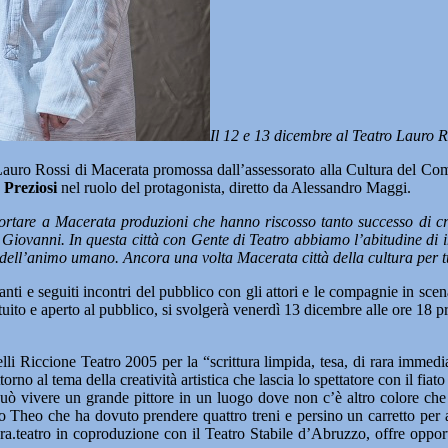
Il 12 e 13 dicembre al Teatro Lauro R
uro Rossi di Macerata promossa dall’assessorato alla Cultura del Com
Preziosi
nel ruolo del protagonista, diretto da Alessandro Maggi.
ortare a Macerata produzioni che hanno riscosso tanto successo di cri
ovanni. In questa città con Gente di Teatro abbiamo l’abitudine di inc
i dell’animo umano. Ancora una volta Macerata città della cultura per t
essanti e seguiti incontri del pubblico con gli attori e le compagnie in s
ratuito e aperto al pubblico, si svolgerà venerdì 13 dicembre alle ore 1
li Riccione Teatro 2005 per la “scrittura limpida, tesa, di rara immedi
rno al tema della creatività artistica che lascia lo spettatore con il fiato 
ò vivere un grande pittore in un luogo dove non c’è altro colore che i
ello Theo che ha dovuto prendere quattro treni e persino un carretto pe
atro in coproduzione con il Teatro Stabile d’Abruzzo, offre opportunità