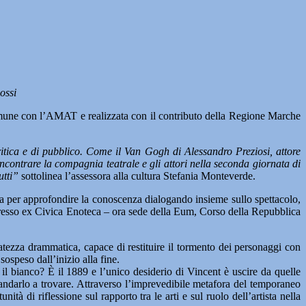
ossi
une con l’AMAT e realizzata con il contributo della Regione Marche
tica e di pubblico. Come il Van Gogh di Alessandro Preziosi, attore
ontrare la compagnia teatrale e gli attori nella seconda giornata di
utti”
sottolinea l’assessora alla cultura Stefania Monteverde.
cena per approfondire la conoscenza dialogando insieme sullo spettacolo,
8 presso ex Civica Enoteca – ora sede della Eum, Corso della Repubblica
atezza drammatica, capace di restituire il tormento dei personaggi con
sospeso dall’inizio alla fine.
l bianco? È il 1889 e l’unico desiderio di Vincent è uscire da quelle
r andarlo a trovare. Attraverso l’imprevedibile metafora del temporaneo
 di riflessione sul rapporto tra le arti e sul ruolo dell’artista nella