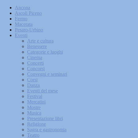
Ancona
Ascoli Piceno
Fermo
Macerata
Pesaro-Urbino
Eventi
Arte e cultura
Benessere
Categorie e luoghi
Cinema
Concerti
Concorsi
Convegni e seminari
Corsi
Danza
Eventi del mese
Festival
Mercatini
Mostre
Musica
Presentazione libri
Religione
Sagra e gastronomia
Teatro