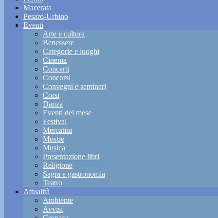
Macerata
Pesaro-Urbino
Eventi
Arte e cultura
Benessere
Categorie e luoghi
Cinema
Concerti
Concorsi
Convegni e seminari
Corsi
Danza
Eventi del mese
Festival
Mercatini
Mostre
Musica
Presentazione libri
Religione
Sagra e gastronomia
Teatro
Attualità
Ambiente
Avvisi
Cronaca