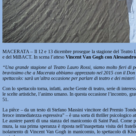
MACERATA – Il 12 e 13 dicembre prosegue la stagione del Teatro La
e del MiBACT. In scena l’atteso
Vincent Van Gogh con Alessandro 
“Una grande stagione al Teatro Lauro Rossi, siamo molto fieri di p
bravissimo che a Macerata abbiamo apprezzato nel 2015 con il Don Gi
spettacolo: sarà un’altra occasione per parlare di teatro e dei mister
Con lo spettacolo torna, infatti, anche Gente di teatro, serie di inter
le scelte artistiche, l’animo umano. In questa occasione l’incontro, g
51.
La pièce – da un testo di Stefano Massini vincitore del Premio Tondel
feroce immediatezza espressiva” – è una sorta di thriller psicologico atto
Le austere pareti di una stanza del manicomio di Saint Paul. Come pu
mura, la sua prima speranza è riposta nell’inaspettata visita del frat
isolamento di Vincent Van Gogh in manicomio, lo spettacolo di Khora.te