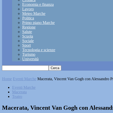
Economia e finanza
Lavoro
Meteo Marche
Politica
Primo piano Marche
Regione
Salute
Scuola
Sociale
Sport
Tecnologia e scienze
Turismo
Università
Home
Eventi Marche
Macerata, Vincent Van Gogh con Alessandro Pr
Eventi Marche
Macerata
Teatro
Macerata, Vincent Van Gogh con Alessandr