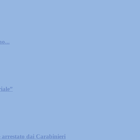
o...
iale”
 arrestato dai Carabinieri