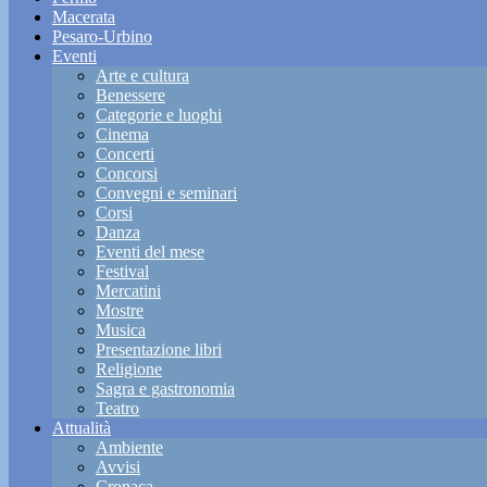
Macerata
Pesaro-Urbino
Eventi
Arte e cultura
Benessere
Categorie e luoghi
Cinema
Concerti
Concorsi
Convegni e seminari
Corsi
Danza
Eventi del mese
Festival
Mercatini
Mostre
Musica
Presentazione libri
Religione
Sagra e gastronomia
Teatro
Attualità
Ambiente
Avvisi
Cronaca