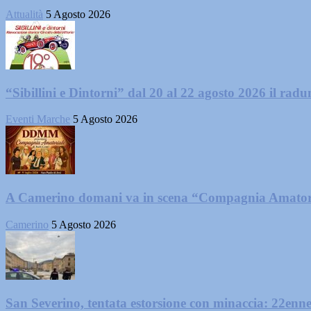
Attualità
5 Agosto 2026
“Sibillini e Dintorni” dal 20 al 22 agosto 2026 il radun
Eventi Marche
5 Agosto 2026
A Camerino domani va in scena “Compagnia Amator
Camerino
5 Agosto 2026
San Severino, tentata estorsione con minaccia: 22enne