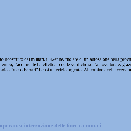
 ricostruito dai militari, il 42enne, titolare di un autosalone nella pr
empo, l’acquirente ha effettuato delle verifiche sull’autovettura e, grazie
iconico “rosso Ferrari” bensì un grigio argento. Al termine degli accerta
mporanea interruzione delle linee comunali