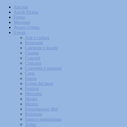
Ancona
Ascoli Piceno
Fermo
Macerata
Pesaro-Urbino
Eventi
Arte e cultura
Benessere
Categorie e luoghi
Cinema
Concerti
Concorsi
Convegni e seminari
Corsi
Danza
Eventi del mese
Festival
Mercatini
Mostre
Musica
Presentazione libri
Religione
Sagra e gastronomia
Teatro