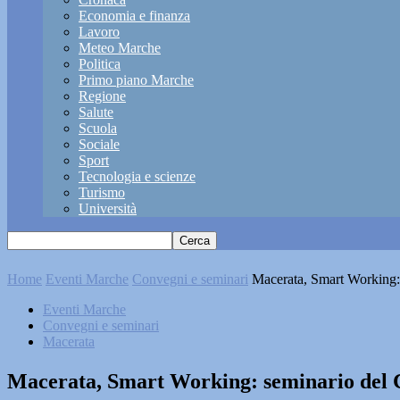
Economia e finanza
Lavoro
Meteo Marche
Politica
Primo piano Marche
Regione
Salute
Scuola
Sociale
Sport
Tecnologia e scienze
Turismo
Università
Home
Eventi Marche
Convegni e seminari
Macerata, Smart Working:
Eventi Marche
Convegni e seminari
Macerata
Macerata, Smart Working: seminario del 