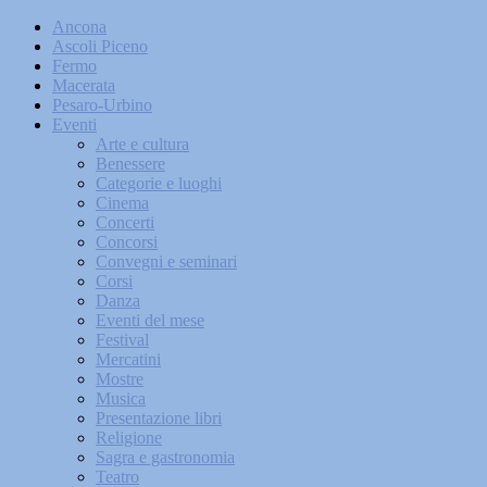
Ancona
Ascoli Piceno
Fermo
Macerata
Pesaro-Urbino
Eventi
Arte e cultura
Benessere
Categorie e luoghi
Cinema
Concerti
Concorsi
Convegni e seminari
Corsi
Danza
Eventi del mese
Festival
Mercatini
Mostre
Musica
Presentazione libri
Religione
Sagra e gastronomia
Teatro