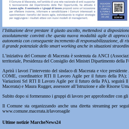
l’Istituzione deve prestare il giusto ascolto, mettendosi a disposi
assolutamente convinti che questa nuova modalità agile di approccio a
autonomia con conseguente incremento di responsabilizzazione, di ris
il grande potenziale dello smart working anche in situazioni straordina
L’iniziativa del Comune di Macerata è sostenuta da ANCI (Associaz
territoriale, Presidenza del Consiglio dei Ministri Dipartimento del
Aprirà i lavori l’intervento del sindaco di Macerata e vice president
COME, coordinatrice RTI Il Lavoro Agile per il futuro della PA); 
Variazioni Srl RTI Il Lavoro Agile per il futuro della PA), seguirà 
Macerata) e Maura Rugger, assessore all’Istruzione e alle Risorse U
Subito dopo si formeranno i gruppi di lavoro per approfondire con gli e
Il Comune sta organizzando anche una diretta streaming per seguire
www.comune.macerata.it/lavoroagile
Ultime notizie MarcheNews24