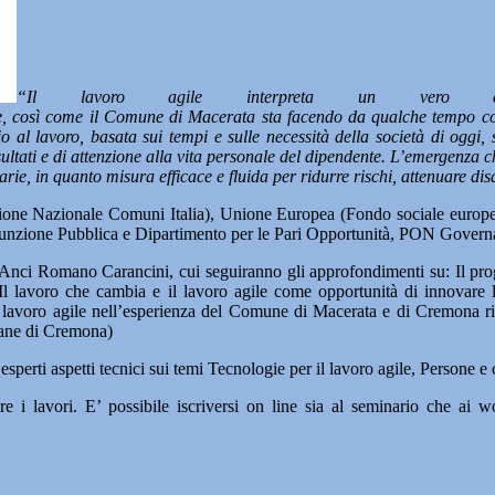
“Il lavoro agile interpreta un vero e
zione, così come il Comune di Macerata sta facendo da qualche tempo c
l lavoro, basata sui tempi e sulle necessità della società di oggi, si
ultati e di attenzione alla vita personale del dipendente. L’emergenza 
rie, in quanto misura efficace e fluida per ridurre rischi, attenuare dis
ione Nazionale Comuni Italia), Unione Europea (Fondo sociale europ
la Funzione Pubblica e Dipartimento per le Pari Opportunità, PON Govern
e Anci Romano Carancini, cui seguiranno gli approfondimenti su: Il proge
Il lavoro che cambia e il lavoro agile come opportunità di innovare 
ll lavoro agile nell’esperienza del Comune di Macerata e di Cremona r
mane di Cremona)
sperti aspetti tecnici sui temi Tecnologie per il lavoro agile, Persone e
 i lavori. E’ possibile iscriversi on line sia al seminario che ai 