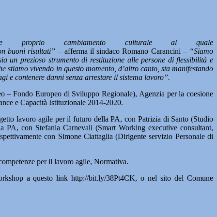
 proprio cambiamento culturale al quale
on buoni risultati”
– afferma il sindaco Romano Carancini –
“Siamo
a un prezioso strumento di restituzione alle persone di flessibilità e
che stiamo vivendo in questo momento, d’altro canto, sta manifestando
agi e contenere danni senza arrestare il sistema lavoro”.
eo – Fondo Europeo di Sviluppo Regionale), Agenzia per la coesione
ance e Capacità Istituzionale 2014-2020.
tto lavoro agile per il futuro della PA, con Patrizia di Santo (Studio
la PA, con Stefania Carnevali (Smart Working executive consultant,
ispettivamente con Simone Ciattaglia (Dirigente servizio Personale di
 competenze per il lavoro agile, Normativa.
workshop a questo link http://bit.ly/38Pt4CK, o nel sito del Comune