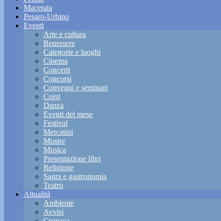
Macerata
Pesaro-Urbino
Eventi
Arte e cultura
Benessere
Categorie e luoghi
Cinema
Concerti
Concorsi
Convegni e seminari
Corsi
Danza
Eventi del mese
Festival
Mercatini
Mostre
Musica
Presentazione libri
Religione
Sagra e gastronomia
Teatro
Attualità
Ambiente
Avvisi
Cronaca