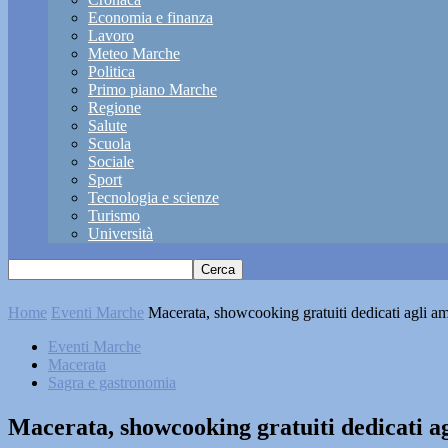
Economia e finanza
Lavoro
Meteo Marche
Politica
Primo piano Marche
Regione
Salute
Scuola
Sociale
Sport
Tecnologia e scienze
Turismo
Università
Home
Eventi Marche
Macerata, showcooking gratuiti dedicati agli am
Eventi Marche
Macerata
Sagra e gastronomia
Macerata, showcooking gratuiti dedicati ag