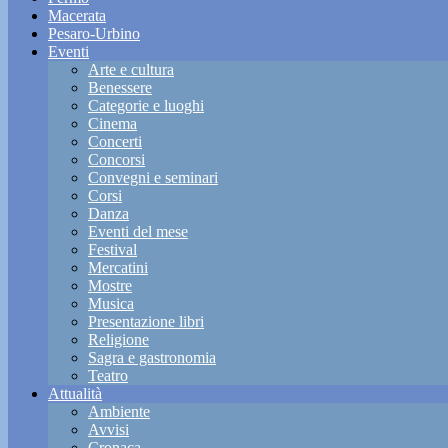
Macerata
Pesaro-Urbino
Eventi
Arte e cultura
Benessere
Categorie e luoghi
Cinema
Concerti
Concorsi
Convegni e seminari
Corsi
Danza
Eventi del mese
Festival
Mercatini
Mostre
Musica
Presentazione libri
Religione
Sagra e gastronomia
Teatro
Attualità
Ambiente
Avvisi
Cronaca