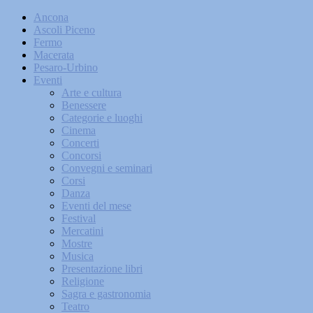
Ancona
Ascoli Piceno
Fermo
Macerata
Pesaro-Urbino
Eventi
Arte e cultura
Benessere
Categorie e luoghi
Cinema
Concerti
Concorsi
Convegni e seminari
Corsi
Danza
Eventi del mese
Festival
Mercatini
Mostre
Musica
Presentazione libri
Religione
Sagra e gastronomia
Teatro