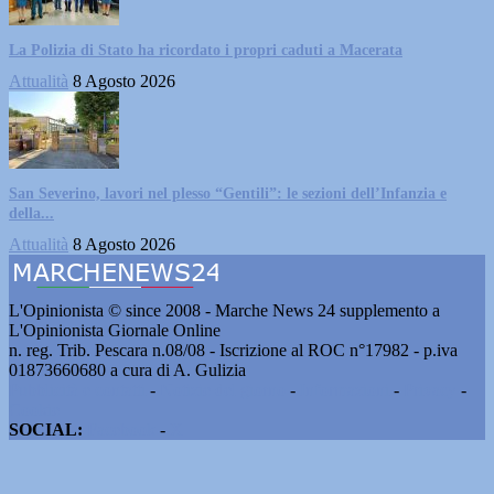
La Polizia di Stato ha ricordato i propri caduti a Macerata
Attualità
8 Agosto 2026
San Severino, lavori nel plesso “Gentili”: le sezioni dell’Infanzia e
della...
Attualità
8 Agosto 2026
L'Opinionista © since 2008 - Marche News 24 supplemento a
L'Opinionista Giornale Online
n. reg. Trib. Pescara n.08/08 - Iscrizione al ROC n°17982 - p.iva
01873660680 a cura di A. Gulizia
Pubblicità e contatti
-
Notizie del giorno
-
Informazioni
-
Privacy
-
Cookie
SOCIAL:
Facebook
-
X