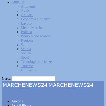
Attualità
Ambiente
Avvisi
Cronaca
Economia e finanza
Lavoro
Meteo Marche
Politica
Primo piano Marche
Regione
Salute
Scuola
Sociale
Sport
Tecnologia e scienze
Turismo
Università
Cerca
Marchenews24
Ancona
Ascoli Piceno