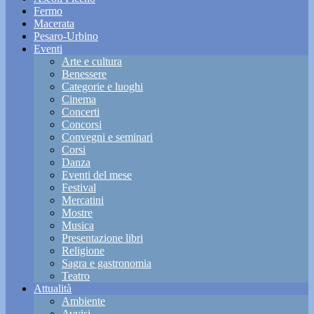
Fermo
Macerata
Pesaro-Urbino
Eventi
Arte e cultura
Benessere
Categorie e luoghi
Cinema
Concerti
Concorsi
Convegni e seminari
Corsi
Danza
Eventi del mese
Festival
Mercatini
Mostre
Musica
Presentazione libri
Religione
Sagra e gastronomia
Teatro
Attualità
Ambiente
Avvisi