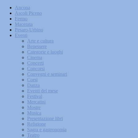
Ancona
Ascoli Piceno
Fermo
Macerata
Pesaro-Urbino
Eventi
Arte e cultura
Benessere
Categorie e luoghi
Cinema
Concerti
Concorsi
Convegni e seminari
Corsi
Danza
Eventi del mese
Festival
Mercatini
Mostre
Musica
Presentazione libri
Religione
Sagra e gastronomia
Teatro