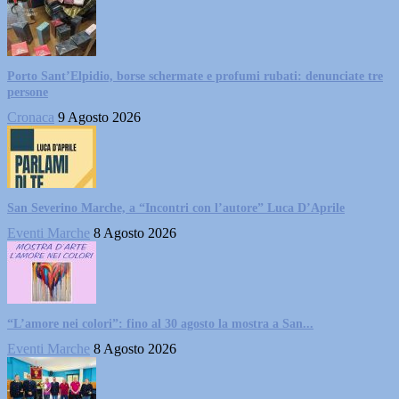
Porto Sant’Elpidio, borse schermate e profumi rubati: denunciate tre
persone
Cronaca
9 Agosto 2026
San Severino Marche, a “Incontri con l’autore” Luca D’Aprile
Eventi Marche
8 Agosto 2026
“L’amore nei colori”: fino al 30 agosto la mostra a San...
Eventi Marche
8 Agosto 2026