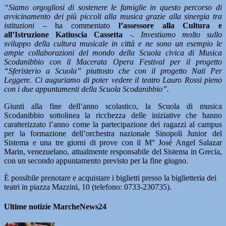
“Siamo orgogliosi di sostenere le famiglie in questo percorso di
avvicinamento dei più piccoli alla musica grazie alla sinergia tra
istituzioni –
ha commentato
l’assessore alla Cultura e
all’Istruzione Katiuscia Cassetta
-.
Investiamo molto sullo
sviluppo della cultura musicale in città e ne sono un esempio le
ampie collaborazioni del mondo della Scuola civica di Musica
Scodanibbio con il Macerata Opera Festival per il progetto
“Sferisterio a Scuola” piuttosto che con il progetto Nati Per
Leggere. Ci auguriamo di poter vedere il teatro Lauro Rossi pieno
con i due appuntamenti della Scuola Scodanibbio”.
Giunti alla fine dell’anno scolastico, la Scuola di musica
Scodanibbio sottolinea la ricchezza delle iniziative che hanno
caratterizzato l’anno come la partecipazione dei ragazzi al campus
per la formazione dell’orchestra nazionale Sinopoli Junior del
Sistema e una tre giorni di prove con il M° José Angel Salazar
Marin, venezuelano, attualmente responsabile del Sistema in Grecia,
con un secondo appuntamento previsto per la fine giugno.
È possibile prenotare e acquistare i biglietti presso la biglietteria dei
teatri in piazza Mazzini, 10 (telefono: 0733-230735).
Ultime notizie MarcheNews24