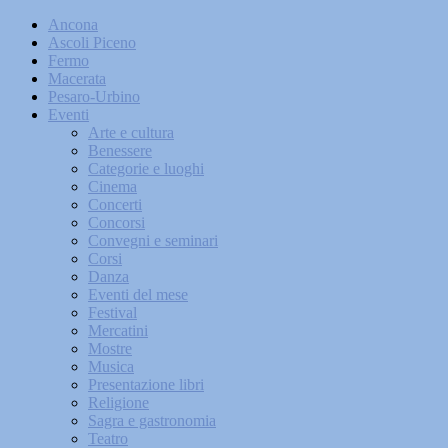
Ancona
Ascoli Piceno
Fermo
Macerata
Pesaro-Urbino
Eventi
Arte e cultura
Benessere
Categorie e luoghi
Cinema
Concerti
Concorsi
Convegni e seminari
Corsi
Danza
Eventi del mese
Festival
Mercatini
Mostre
Musica
Presentazione libri
Religione
Sagra e gastronomia
Teatro