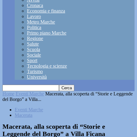
Cronaca
Economia e finanza
Lavoro
Meteo Marche
Politica
Primo piano Marche
Regione
Salute
Scuola
Sociale
Sport
Tecnologia e scienze
Turismo
Università
Home
Eventi Marche
Macerata, alla scoperta di “Storie e Leggende
del Borgo” a Villa...
Eventi Marche
Macerata
Macerata, alla scoperta di “Storie e
Leggende del Borgo” a Villa Ficana