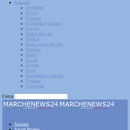
Attualità
Ambiente
Avvisi
Cronaca
Economia e finanza
Lavoro
Meteo Marche
Politica
Primo piano Marche
Regione
Salute
Scuola
Sociale
Sport
Tecnologia e scienze
Turismo
Università
Cerca
Marchenews24
Ancona
Ascoli Piceno