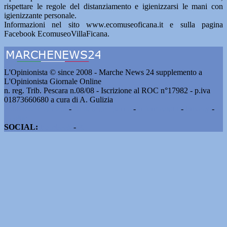
rispettare le regole del distanziamento e igienizzarsi le mani con
igienizzante personale.
Informazioni nel sito www.ecomuseoficana.it e sulla pagina
Facebook EcomuseoVillaFicana.
L'Opinionista © since 2008 - Marche News 24 supplemento a
L'Opinionista Giornale Online
n. reg. Trib. Pescara n.08/08 - Iscrizione al ROC n°17982 - p.iva
01873660680 a cura di A. Gulizia
Pubblicità e contatti
-
Notizie del giorno
-
Informazioni
-
Privacy
-
Cookie
SOCIAL:
Facebook
-
X