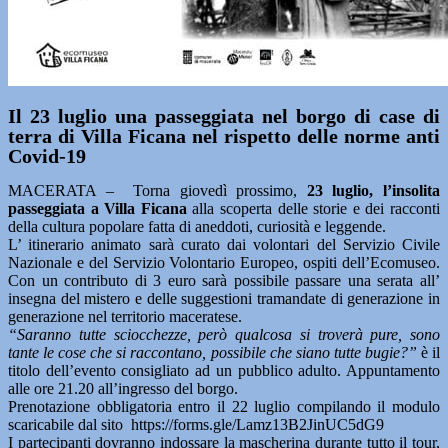
Il 23 luglio una passeggiata nel borgo di case di
terra di Villa Ficana nel rispetto delle norme anti
Covid-19
MACERATA – Torna giovedì prossimo,
23 luglio, l’insolita
passeggiata a Villa Ficana
alla scoperta delle storie e dei racconti
della cultura popolare fatta di aneddoti, curiosità e leggende.
L’ itinerario animato sarà curato dai volontari del Servizio Civile
Nazionale e del Servizio Volontario Europeo, ospiti dell’Ecomuseo.
Con un contributo di 3 euro sarà possibile passare una serata all’
insegna del mistero e delle suggestioni tramandate di generazione in
generazione nel territorio maceratese.
“Saranno tutte sciocchezze, però qualcosa si troverà pure, sono
tante le cose che si raccontano, possibile che siano tutte bugie?”
è il
titolo dell’evento consigliato ad un pubblico adulto. Appuntamento
alle ore 21.20 all’ingresso del borgo.
Prenotazione obbligatoria entro il 22 luglio compilando il modulo
scaricabile dal sito https://forms.gle/Lamz13B2JinUC5dG9
I partecipanti dovranno indossare la mascherina durante tutto il tour,