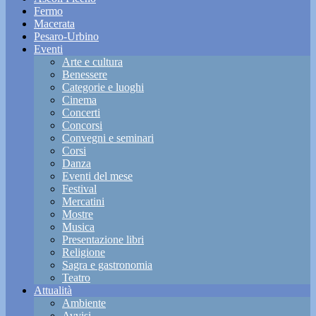
Fermo
Macerata
Pesaro-Urbino
Eventi
Arte e cultura
Benessere
Categorie e luoghi
Cinema
Concerti
Concorsi
Convegni e seminari
Corsi
Danza
Eventi del mese
Festival
Mercatini
Mostre
Musica
Presentazione libri
Religione
Sagra e gastronomia
Teatro
Attualità
Ambiente
Avvisi