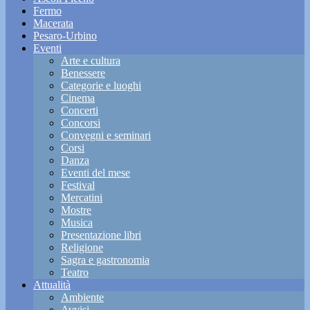
Fermo
Macerata
Pesaro-Urbino
Eventi
Arte e cultura
Benessere
Categorie e luoghi
Cinema
Concerti
Concorsi
Convegni e seminari
Corsi
Danza
Eventi del mese
Festival
Mercatini
Mostre
Musica
Presentazione libri
Religione
Sagra e gastronomia
Teatro
Attualità
Ambiente
Avvisi