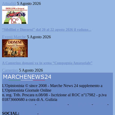
Attualità
5 Agosto 2026
“Sibillini e Dintorni” dal 20 al 22 agosto 2026 il raduno...
Eventi Marche
5 Agosto 2026
A Camerino domani va in scena “Compagnia Amatoriale”
Camerino
5 Agosto 2026
L'Opinionista © since 2008 - Marche News 24 supplemento a
L'Opinionista Giornale Online
n. reg. Trib. Pescara n.08/08 - Iscrizione al ROC n°17982 - p.iva
01873660680 a cura di A. Gulizia
Pubblicità e contatti
-
Notizie del giorno
-
Informazioni
-
Privacy
-
Cookie
SOCIAL:
Facebook
-
X