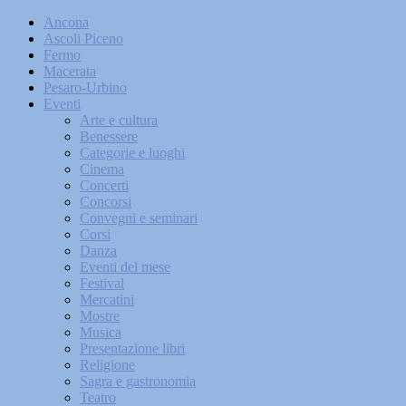
Ancona
Ascoli Piceno
Fermo
Macerata
Pesaro-Urbino
Eventi
Arte e cultura
Benessere
Categorie e luoghi
Cinema
Concerti
Concorsi
Convegni e seminari
Corsi
Danza
Eventi del mese
Festival
Mercatini
Mostre
Musica
Presentazione libri
Religione
Sagra e gastronomia
Teatro