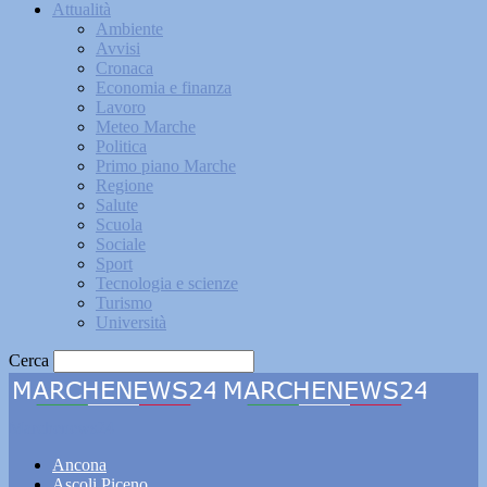
Attualità
Ambiente
Avvisi
Cronaca
Economia e finanza
Lavoro
Meteo Marche
Politica
Primo piano Marche
Regione
Salute
Scuola
Sociale
Sport
Tecnologia e scienze
Turismo
Università
Cerca
Marchenews24
Ancona
Ascoli Piceno