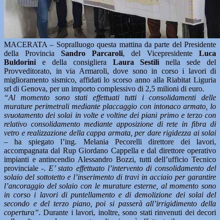
MACERATA – Sopralluogo questa mattina da parte del Presidente
della Provincia
Sandro Parcaroli
, del Vicepresidente
Luca
Buldorini
e della consigliera
Laura Sestili
nella sede del
Provveditorato, in via Armaroli, dove sono in corso i lavori di
miglioramento sismico, affidati lo scorso anno alla Riabitat Liguria
srl di Genova, per un importo complessivo di 2,5 milioni di euro.
“Al momento sono stati effettuati tutti i consolidamenti delle
murature perimetrali mediante placcaggio con intonaco armato, lo
svuotamento dei solai in volte e voltine dei piani primo e terzo con
relativo consolidamento mediante apposizione di rete in fibra di
vetro e realizzazione della cappa armata, per dare rigidezza ai solai
–
ha spiegato l’ing. Melania Pecorelli direttore dei lavori,
accompagnata dal Rup Giordano Cappella e dal direttore operativo
impianti e antincendio Alessandro Bozzi, tutti dell’ufficio Tecnico
provinciale -.
E’ stato effettuato l’intervento di consolidamento del
solaio del sottotetto e l’inserimento di travi in acciaio per garantire
l’ancoraggio del solaio con le murature esterne, al momento sono
in corso i lavori di puntellamento e di demolizione dei solai del
secondo e del terzo piano, poi si passerà all’irrigidimento della
copertura”.
Durante i lavori, inoltre, sono stati rinvenuti dei decori