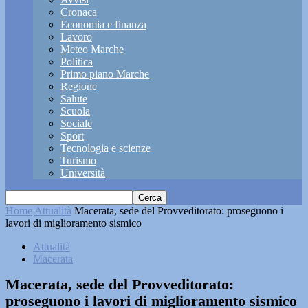
Cronaca
Economia e finanza
Lavoro
Meteo Marche
Politica
Primo piano Marche
Regione
Salute
Scuola
Sociale
Sport
Tecnologia e scienze
Turismo
Università
Home
Attualità
Macerata, sede del Provveditorato: proseguono i
lavori di miglioramento sismico
Attualità
Macerata
Macerata, sede del Provveditorato:
proseguono i lavori di miglioramento sismico