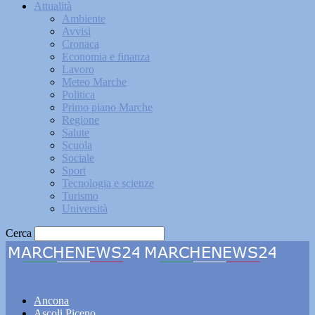
Attualità
Ambiente
Avvisi
Cronaca
Economia e finanza
Lavoro
Meteo Marche
Politica
Primo piano Marche
Regione
Salute
Scuola
Sociale
Sport
Tecnologia e scienze
Turismo
Università
Cerca
Marchenews24
Ancona
Ascoli Piceno