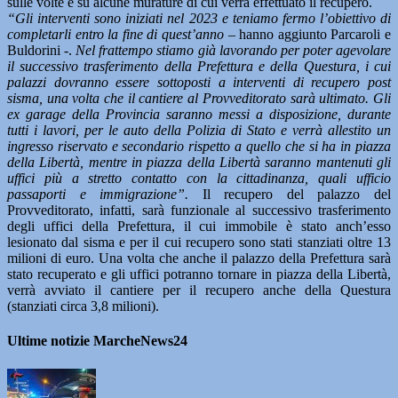
sulle volte e su alcune murature di cui verrà effettuato il recupero.
“Gli interventi sono iniziati nel 2023 e teniamo fermo l’obiettivo di
completarli entro la fine di quest’anno
– hanno aggiunto Parcaroli e
Buldorini -.
Nel frattempo stiamo già lavorando per poter agevolare
il successivo trasferimento della Prefettura e della Questura, i cui
palazzi dovranno essere sottoposti a interventi di recupero post
sisma, una volta che il cantiere al Provveditorato sarà ultimato. Gli
ex garage della Provincia saranno messi a disposizione, durante
tutti i lavori, per le auto della Polizia di Stato e verrà allestito un
ingresso riservato e secondario rispetto a quello che si ha in piazza
della Libertà, mentre in piazza della Libertà saranno mantenuti gli
uffici più a stretto contatto con la cittadinanza, quali ufficio
passaporti e immigrazione”.
Il recupero del palazzo del
Provveditorato, infatti, sarà funzionale al successivo trasferimento
degli uffici della Prefettura, il cui immobile è stato anch’esso
lesionato dal sisma e per il cui recupero sono stati stanziati oltre 13
milioni di euro. Una volta che anche il palazzo della Prefettura sarà
stato recuperato e gli uffici potranno tornare in piazza della Libertà,
verrà avviato il cantiere per il recupero anche della Questura
(stanziati circa 3,8 milioni).
Ultime notizie MarcheNews24