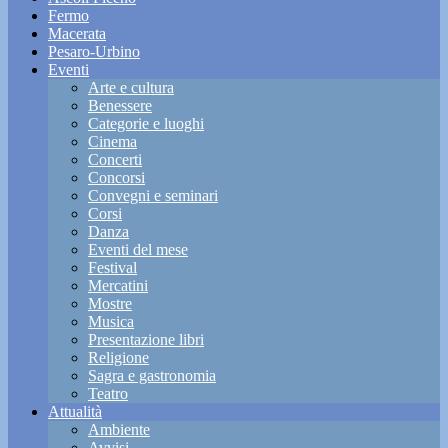
Fermo
Macerata
Pesaro-Urbino
Eventi
Arte e cultura
Benessere
Categorie e luoghi
Cinema
Concerti
Concorsi
Convegni e seminari
Corsi
Danza
Eventi del mese
Festival
Mercatini
Mostre
Musica
Presentazione libri
Religione
Sagra e gastronomia
Teatro
Attualità
Ambiente
Avvisi