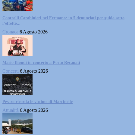
Controlli Carabinieri nel Fermano: in 5 denunciati per guida sotto
l’effetto...
Cronaca
6 Agosto 2026
Mario Biondi in concerto a Porto Recanati
Concerti
6 Agosto 2026
Pesaro ricorda le vittime di Marcinelle
Attualità
6 Agosto 2026