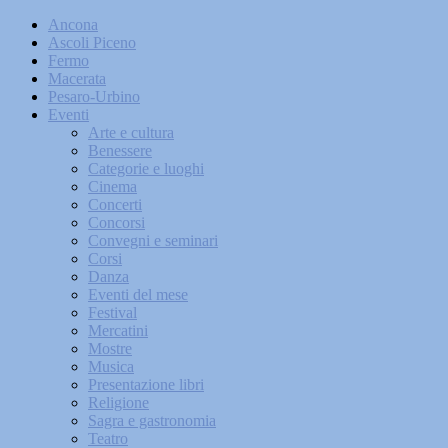
Ancona
Ascoli Piceno
Fermo
Macerata
Pesaro-Urbino
Eventi
Arte e cultura
Benessere
Categorie e luoghi
Cinema
Concerti
Concorsi
Convegni e seminari
Corsi
Danza
Eventi del mese
Festival
Mercatini
Mostre
Musica
Presentazione libri
Religione
Sagra e gastronomia
Teatro