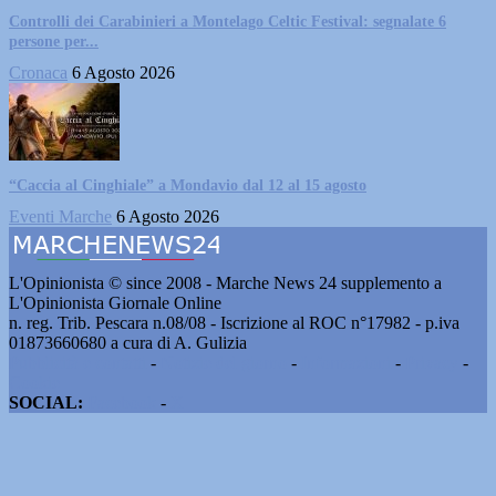
Controlli dei Carabinieri a Montelago Celtic Festival: segnalate 6
persone per...
Cronaca
6 Agosto 2026
“Caccia al Cinghiale” a Mondavio dal 12 al 15 agosto
Eventi Marche
6 Agosto 2026
L'Opinionista © since 2008 - Marche News 24 supplemento a
L'Opinionista Giornale Online
n. reg. Trib. Pescara n.08/08 - Iscrizione al ROC n°17982 - p.iva
01873660680 a cura di A. Gulizia
Pubblicità e contatti
-
Notizie del giorno
-
Informazioni
-
Privacy
-
Cookie
SOCIAL:
Facebook
-
X