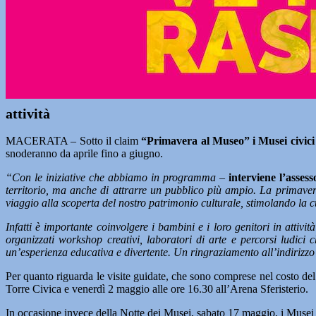
attività
MACERATA – Sotto il claim
“Primavera al Museo” i Musei civici
snoderanno da aprile fino a giugno.
“Con le iniziative che abbiamo in programma –
interviene l’assess
territorio, ma anche di attrarre un pubblico più ampio. La primaver
viaggio alla scoperta del nostro patrimonio culturale, stimolando la c
Infatti è importante coinvolgere i bambini e i loro genitori in attivi
organizzati workshop creativi, laboratori di arte e percorsi ludici
un’esperienza educativa e divertente. Un ringraziamento all’indirizzo
Per quanto riguarda le visite guidate, che sono comprese nel costo del 
Torre Civica e venerdì 2 maggio alle ore 16.30 all’Arena Sferisterio.
In occasione invece della Notte dei Musei, sabato 17 maggio, i Musei C