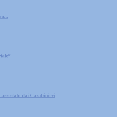
o...
iale”
 arrestato dai Carabinieri