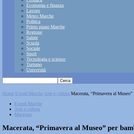
Economia e finanza
Lavoro
Meteo Marche
Politica
Primo piano Marche
Regione
Salute
Scuola
Sociale
Sport
Tecnologia e scienze
Turismo
Università
Home
Eventi Marche
Arte e cultura
Macerata, “Primavera al Museo” 
Eventi Marche
Arte e cultura
Macerata
Macerata, “Primavera al Museo” per bamb