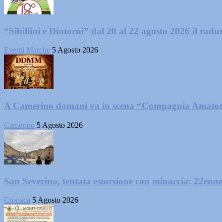
“Sibillini e Dintorni” dal 20 al 22 agosto 2026 il radun
Eventi Marche
5 Agosto 2026
A Camerino domani va in scena “Compagnia Amator
Camerino
5 Agosto 2026
San Severino, tentata estorsione con minaccia: 22enne
Cronaca
5 Agosto 2026