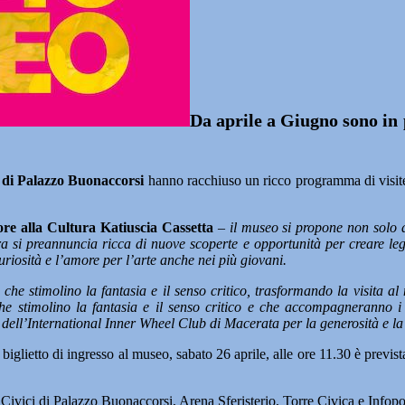
Da aprile a Giugno sono in 
 di Palazzo Buonaccorsi
hanno racchiuso un ricco programma di visite g
ore alla Cultura Katiuscia Cassetta
– il museo si propone non solo d
a si preannuncia ricca di nuove scoperte e opportunità per creare lega
uriosità e l’amore per l’arte anche nei più giovani.
tà che stimolino la fantasia e il senso critico, trasformando la visita 
 che stimolino la fantasia e il senso critico e che accompagneranno i
 dell’International Inner Wheel Club di Macerata per la generosità e l
biglietto di ingresso al museo, sabato 26 aprile, alle ore 11.30 è previs
ivici di Palazzo Buonaccorsi, Arena Sferisterio, Torre Civica e Infopoi