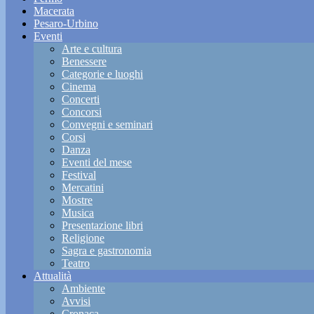
Macerata
Pesaro-Urbino
Eventi
Arte e cultura
Benessere
Categorie e luoghi
Cinema
Concerti
Concorsi
Convegni e seminari
Corsi
Danza
Eventi del mese
Festival
Mercatini
Mostre
Musica
Presentazione libri
Religione
Sagra e gastronomia
Teatro
Attualità
Ambiente
Avvisi
Cronaca