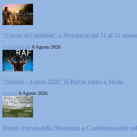
“Caccia al Cinghiale” a Mondavio dal 12 al 15 agost
Eventi Marche
6 Agosto 2026
“Infinito – Estate 2026” di Raf fa tappa a Sirolo
Ancona
6 Agosto 2026
Quinto Forum della Montagna a Castelsantangelo su