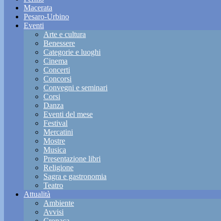
Macerata
Pesaro-Urbino
Eventi
Arte e cultura
Benessere
Categorie e luoghi
Cinema
Concerti
Concorsi
Convegni e seminari
Corsi
Danza
Eventi del mese
Festival
Mercatini
Mostre
Musica
Presentazione libri
Religione
Sagra e gastronomia
Teatro
Attualità
Ambiente
Avvisi
Cronaca