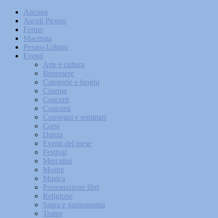
Ancona
Ascoli Piceno
Fermo
Macerata
Pesaro-Urbino
Eventi
Arte e cultura
Benessere
Categorie e luoghi
Cinema
Concerti
Concorsi
Convegni e seminari
Corsi
Danza
Eventi del mese
Festival
Mercatini
Mostre
Musica
Presentazione libri
Religione
Sagra e gastronomia
Teatro