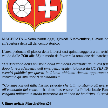
MACERATA – Sono partiti oggi,
giovedì 5 novembre,
i lavori p
all’apertura della ztl del centro storico.
L’area pedonale di piazza della Libertà sarà quindi soggetta a un restri
valido
dalle 7:30 alle 23
) in modo da favorire la rotazione del parche
“
La decisione della revisione della ztl e della creazione dei nuovi pa
dopo la recrudescenza dell’emergenza epidemiologica da COVID-19 e i
esercizi pubblici per questo in Giunta abbiamo ritenuto opportuno di
centrali e gli altri servizi al cittadino.”
“Consapevoli del difficilissimo periodo che tutti noi stiamo attrave
all’economia del centro
– ha detto l’assessore alla Polizia locale
Pao
vengano utilizzati in modo improprio da chi non ne ha diritto. Ci sarà 
Ultime notizie MarcheNews24