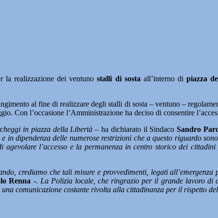
er la realizzazione dei ventuno
stalli di sosta
all’interno di
piazza de
ngimento al fine di realizzare degli stalli di sosta – ventuno – regolame
ggio. Con l’occasione l’Amministrazione ha deciso di consentire l’access
rcheggi in piazza della Libertà
– ha dichiarato il Sindaco
Sandro Parc
n dipendenza delle numerose restrizioni che a questo riguardo sono s
 agevolare l’accesso e la permanenza in centro storico dei cittadini pe
rsando, crediamo che tali misure e provvedimenti, legati all’emergenza
lo Renna
-.
La Polizia locale, che ringrazio per il grande lavoro di c
una comunicazione costante rivolta alla cittadinanza per il rispetto dell