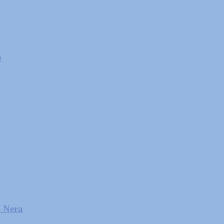
o
l Nera