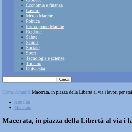
Economia e finanza
Lavoro
Meteo Marche
Politica
Primo piano Marche
Regione
Salute
Scuola
Sociale
Sport
Tecnologia e scienze
Turismo
Università
Home
Attualità
Macerata, in piazza della Libertà al via i lavori per stall
Attualità
Macerata
Macerata, in piazza della Libertà al via i la