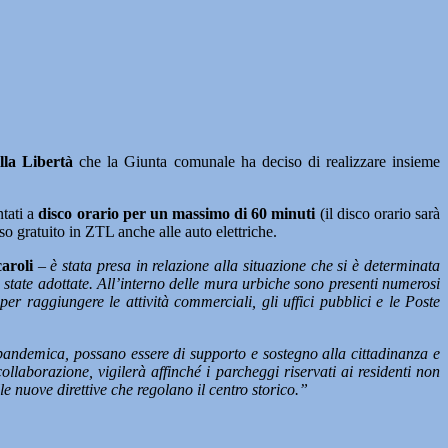
lla Libertà
che la Giunta comunale ha deciso di realizzare insieme
ntati a
disco orario per un massimo di 60 minuti
(il disco orario sarà
o gratuito in ZTL anche alle auto elettriche.
aroli
–
è stata presa in relazione alla situazione che si è determinata
tate adottate. All’interno delle mura urbiche sono presenti numerosi
r raggiungere le attività commerciali, gli uffici pubblici e le Poste
 pandemica, possano essere di supporto e sostegno alla cittadinanza e
ollaborazione, vigilerà affinché i parcheggi riservati ai residenti non
e nuove direttive che regolano il centro storico.”