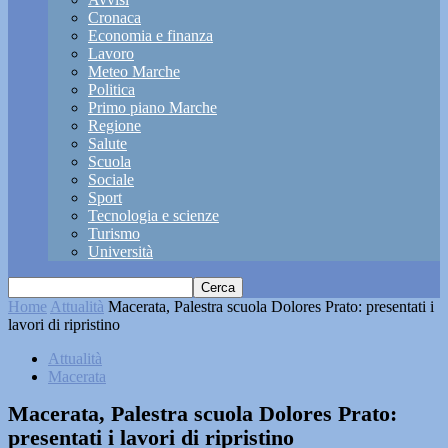
Cronaca
Economia e finanza
Lavoro
Meteo Marche
Politica
Primo piano Marche
Regione
Salute
Scuola
Sociale
Sport
Tecnologia e scienze
Turismo
Università
Home
Attualità
Macerata, Palestra scuola Dolores Prato: presentati i
lavori di ripristino
Attualità
Macerata
Macerata, Palestra scuola Dolores Prato:
presentati i lavori di ripristino