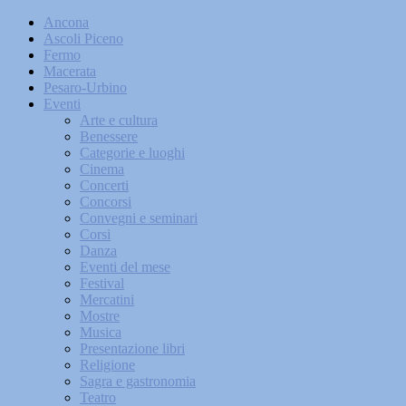
Ancona
Ascoli Piceno
Fermo
Macerata
Pesaro-Urbino
Eventi
Arte e cultura
Benessere
Categorie e luoghi
Cinema
Concerti
Concorsi
Convegni e seminari
Corsi
Danza
Eventi del mese
Festival
Mercatini
Mostre
Musica
Presentazione libri
Religione
Sagra e gastronomia
Teatro