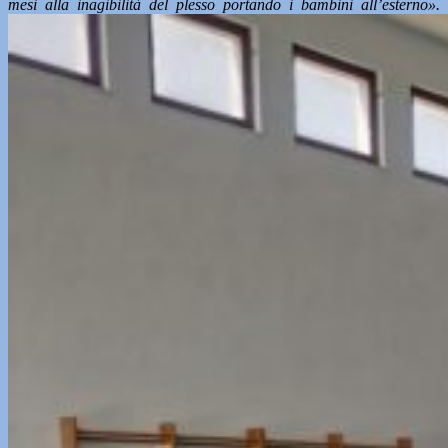
mesi alla inagibilità del plesso portando i bambini all’esterno».