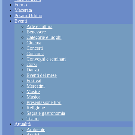
Fermo
Macerata
Pesaro-Urbino
Eventi
Arte e cultura
Benessere
Categorie e luoghi
Cinema
Concerti
Concorsi
Convegni e seminari
Corsi
Danza
Eventi del mese
Festival
Mercatini
Mostre
Musica
Presentazione libri
Religione
Sagra e gastronomia
Teatro
Attualità
Ambiente
Avvisi