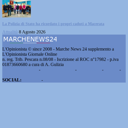
La Polizia di Stato ha ricordato i propri caduti a Macerata
Attualità
8 Agosto 2026
L'Opinionista © since 2008 - Marche News 24 supplemento a
L'Opinionista Giornale Online
n. reg. Trib. Pescara n.08/08 - Iscrizione al ROC n°17982 - p.iva
01873660680 a cura di A. Gulizia
Pubblicità e contatti
-
Notizie del giorno
-
Informazioni
-
Privacy
-
Cookie
SOCIAL:
Facebook
-
X