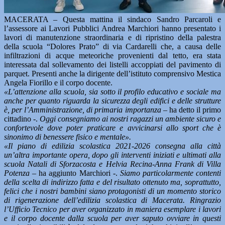
MACERATA – Questa mattina il sindaco Sandro Parcaroli e
l’assessore ai Lavori Pubblici Andrea Marchiori hanno presentato i
lavori di manutenzione straordinaria e di ripristino della palestra
della scuola “Dolores Prato” di via Cardarelli che, a causa delle
infiltrazioni di acque meteoriche provenienti dal tetto, era stata
interessata dal sollevamento dei listelli accoppiati del pavimento di
parquet. Presenti anche la dirigente dell’istituto comprensivo Mestica
Angela Fiorillo e il corpo docente.
«L’attenzione alla scuola, sia sotto il profilo educativo e sociale ma
anche per quanto riguarda la sicurezza degli edifici e delle strutture
è, per l’Amministrazione, di primaria importanza –
ha detto il primo
cittadino -.
Oggi consegniamo ai nostri ragazzi un ambiente sicuro e
confortevole dove poter praticare e avvicinarsi allo sport che è
sinonimo di benessere fisico e mentale».
«Il piano di edilizia scolastica 2021-2026 consegna alla città
un’altra importante opera, dopo gli interventi iniziati e ultimati alla
scuola Natali di Sforzacosta e Helvia Recina-Anna Frank di Villa
Potenza
– ha aggiunto Marchiori -.
Siamo particolarmente contenti
della scelta di indirizzo fatta e del risultato ottenuto ma, soprattutto,
felici che i nostri bambini siano protagonisti di un momento storico
di rigenerazione dell’edilizia scolastica di Macerata. Ringrazio
l’Ufficio Tecnico per aver organizzato in maniera esemplare i lavori
e il corpo docente dalla scuola per aver saputo ovviare in questi