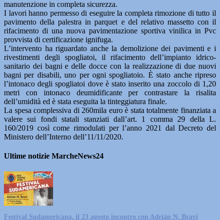
manutenzione in completa sicurezza.
I lavori hanno permesso di eseguire la completa rimozione di tutto il
pavimento della palestra in parquet e del relativo massetto con il
rifacimento di una nuova pavimentazione sportiva vinilica in Pvc
provvista di certificazione ignifuga.
L’intervento ha riguardato anche la demolizione dei pavimenti e i
rivestimenti degli spogliatoi, il rifacimento dell’impianto idrico-
sanitario dei bagni e delle docce con la realizzazione di due nuovi
bagni per disabili, uno per ogni spogliatoio. È stato anche ripreso
l’intonaco degli spogliatoi dove è stato inserito una zoccolo di 1,20
metri con intonaco deumidificante per contrastare la risalita
dell’umidità ed è stata eseguita la tinteggiatura finale.
La spesa complessiva di 260mila euro è stata totalmente finanziata a
valere sui fondi statali stanziati dall’art. 1 comma 29 della L.
160/2019 così come rimodulati per l’anno 2021 dal Decreto del
Ministero dell’Interno dell’11/11/2020.
Ultime notizie MarcheNews24
Festival Sudamericana, il 23 agosto incontro con Adrián N. Bravi