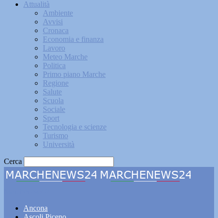
Attualità
Ambiente
Avvisi
Cronaca
Economia e finanza
Lavoro
Meteo Marche
Politica
Primo piano Marche
Regione
Salute
Scuola
Sociale
Sport
Tecnologia e scienze
Turismo
Università
Cerca
Marchenews24
Ancona
Ascoli Piceno