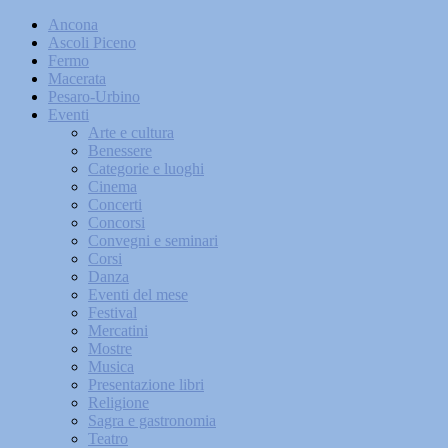
Ancona
Ascoli Piceno
Fermo
Macerata
Pesaro-Urbino
Eventi
Arte e cultura
Benessere
Categorie e luoghi
Cinema
Concerti
Concorsi
Convegni e seminari
Corsi
Danza
Eventi del mese
Festival
Mercatini
Mostre
Musica
Presentazione libri
Religione
Sagra e gastronomia
Teatro