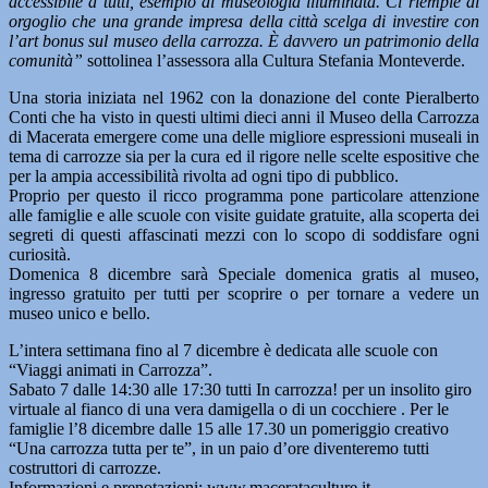
accessibile a tutti, esempio di museologia illuminata. Ci riempie di
orgoglio che una grande impresa della città scelga di investire con
l’art bonus sul museo della carrozza. È davvero un patrimonio della
comunità”
sottolinea l’assessora alla Cultura Stefania Monteverde.
Una storia iniziata nel 1962 con la donazione del conte Pieralberto
Conti che ha visto in questi ultimi dieci anni il Museo della Carrozza
di Macerata emergere come una delle migliore espressioni museali in
tema di carrozze sia per la cura ed il rigore nelle scelte espositive che
per la ampia accessibilità rivolta ad ogni tipo di pubblico.
Proprio per questo il ricco programma pone particolare attenzione
alle famiglie e alle scuole con visite guidate gratuite, alla scoperta dei
segreti di questi affascinati mezzi con lo scopo di soddisfare ogni
curiosità.
Domenica 8 dicembre sarà Speciale domenica gratis al museo,
ingresso gratuito per tutti per scoprire o per tornare a vedere un
museo unico e bello.
L’intera settimana fino al 7 dicembre è dedicata alle scuole con
“Viaggi animati in Carrozza”.
Sabato 7 dalle 14:30 alle 17:30 tutti In carrozza! per un insolito giro
virtuale al fianco di una vera damigella o di un cocchiere . Per le
famiglie l’8 dicembre dalle 15 alle 17.30 un pomeriggio creativo
“Una carrozza tutta per te”, in un paio d’ore diventeremo tutti
costruttori di carrozze.
Informazioni e prenotazioni: www.macerataculture.it