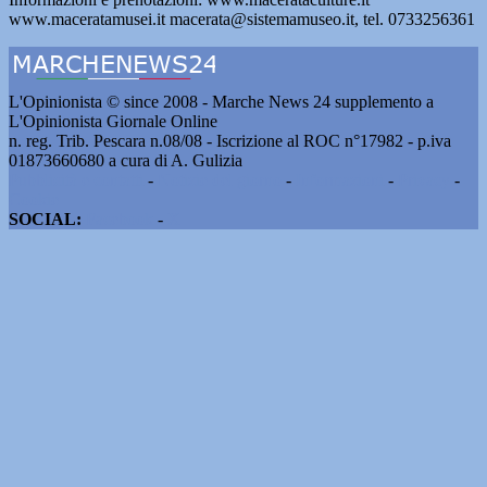
www.maceratamusei.it macerata@sistemamuseo.it, tel. 0733256361
L'Opinionista © since 2008 - Marche News 24 supplemento a
L'Opinionista Giornale Online
n. reg. Trib. Pescara n.08/08 - Iscrizione al ROC n°17982 - p.iva
01873660680 a cura di A. Gulizia
Pubblicità e contatti
-
Notizie del giorno
-
Informazioni
-
Privacy
-
Cookie
SOCIAL:
Facebook
-
X