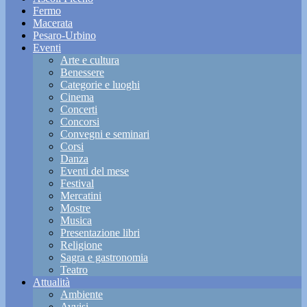
Fermo
Macerata
Pesaro-Urbino
Eventi
Arte e cultura
Benessere
Categorie e luoghi
Cinema
Concerti
Concorsi
Convegni e seminari
Corsi
Danza
Eventi del mese
Festival
Mercatini
Mostre
Musica
Presentazione libri
Religione
Sagra e gastronomia
Teatro
Attualità
Ambiente
Avvisi