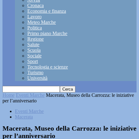
Cronaca
Economia e finanza
Lavoro
Meteo Marche
Politica
Primo piano Marche
Regione
Salute
Scuola
Sociale
Sport
Tecnologia e scienze
Turismo
Università
Home
Eventi Marche
Macerata, Museo della Carrozza: le iniziative
per l’anniversario
Eventi Marche
Macerata
Macerata, Museo della Carrozza: le iniziative
per l’anniversario