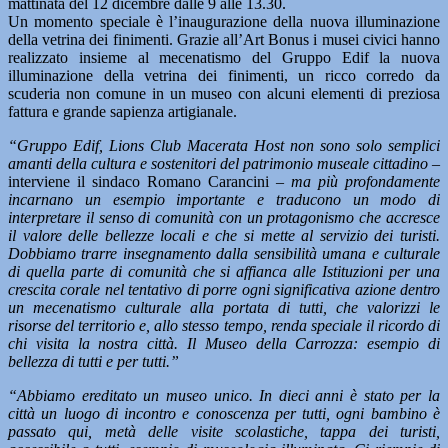
mattinata del 12 dicembre dalle 9 alle 13.30.
Un momento speciale è l’inaugurazione della nuova illuminazione
della vetrina dei finimenti. Grazie all’Art Bonus i musei civici hanno
realizzato insieme al mecenatismo del Gruppo Edif la nuova
illuminazione della vetrina dei finimenti, un ricco corredo da
scuderia non comune in un museo con alcuni elementi di preziosa
fattura e grande sapienza artigianale.
“Gruppo Edif, Lions Club Macerata Host non sono solo semplici
amanti della cultura e sostenitori del patrimonio museale cittadino –
interviene il sindaco Romano Carancini
– ma più profondamente
incarnano un esempio importante e traducono un modo di
interpretare il senso di comunità con un protagonismo che accresce
il valore delle bellezze locali e che si mette al servizio dei turisti.
Dobbiamo trarre insegnamento dalla sensibilità umana e culturale
di quella parte di comunità che si affianca alle Istituzioni per una
crescita corale nel tentativo di porre ogni significativa azione dentro
un mecenatismo culturale alla portata di tutti, che valorizzi le
risorse del territorio e, allo stesso tempo, renda speciale il ricordo di
chi visita la nostra città. Il Museo della Carrozza: esempio di
bellezza di tutti e per tutti.”
“Abbiamo ereditato un museo unico. In dieci anni è stato per la
città un luogo di incontro e conoscenza per tutti, ogni bambino è
passato qui, metà delle visite scolastiche, tappa dei turisti,