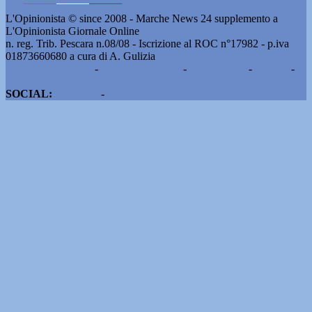
L'Opinionista © since 2008 - Marche News 24 supplemento a
L'Opinionista Giornale Online
n. reg. Trib. Pescara n.08/08 - Iscrizione al ROC n°17982 - p.iva
01873660680 a cura di A. Gulizia
Pubblicità e contatti
-
Notizie del giorno
-
Informazioni
-
Privacy
-
Cookie
SOCIAL:
Facebook
-
X