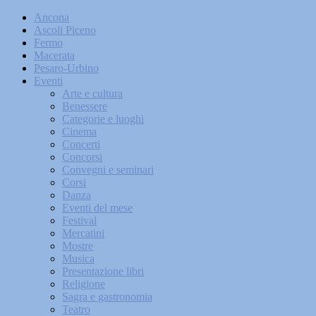
Ancona
Ascoli Piceno
Fermo
Macerata
Pesaro-Urbino
Eventi
Arte e cultura
Benessere
Categorie e luoghi
Cinema
Concerti
Concorsi
Convegni e seminari
Corsi
Danza
Eventi del mese
Festival
Mercatini
Mostre
Musica
Presentazione libri
Religione
Sagra e gastronomia
Teatro