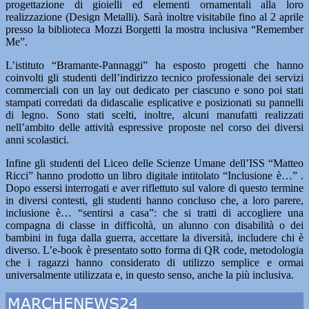
progettazione di gioielli ed elementi ornamentali alla loro
realizzazione (Design Metalli). Sarà inoltre visitabile fino al 2 aprile
presso la biblioteca Mozzi Borgetti la mostra inclusiva “Remember
Me”.
L’istituto “Bramante-Pannaggi” ha esposto progetti che hanno
coinvolti gli studenti dell’indirizzo tecnico professionale dei servizi
commerciali con un lay out dedicato per ciascuno e sono poi stati
stampati corredati da didascalie esplicative e posizionati su pannelli
di legno. Sono stati scelti, inoltre, alcuni manufatti realizzati
nell’ambito delle attività espressive proposte nel corso dei diversi
anni scolastici.
Infine gli studenti del Liceo delle Scienze Umane dell’ISS “Matteo
Ricci” hanno prodotto un libro digitale intitolato “Inclusione è…” .
Dopo essersi interrogati e aver riflettuto sul valore di questo termine
in diversi contesti, gli studenti hanno concluso che, a loro parere,
inclusione è… “sentirsi a casa”: che si tratti di accogliere una
compagna di classe in difficoltà, un alunno con disabilità o dei
bambini in fuga dalla guerra, accettare la diversità, includere chi è
diverso. L’e-book è presentato sotto forma di QR code, metodologia
che i ragazzi hanno considerato di utilizzo semplice e ormai
universalmente utilizzata e, in questo senso, anche la più inclusiva.