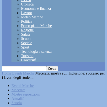
Cronaca
Economia e finanza
Lavoro
Meteo Marche
Politica
Primo piano Marche
Regione
Salute
Scuola
Sociale
Sport
Tecnologia e scienze
Turismo
Università
Home
Eventi Marche
Macerata, mostra sull’Inclusione: successo per
i lavori degli studenti
Eventi Marche
Macerata
Mostre esposizioni
Attualità
Scuola