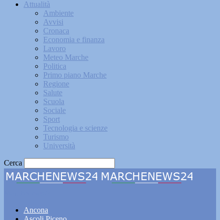
Attualità
Ambiente
Avvisi
Cronaca
Economia e finanza
Lavoro
Meteo Marche
Politica
Primo piano Marche
Regione
Salute
Scuola
Sociale
Sport
Tecnologia e scienze
Turismo
Università
Cerca
Marchenews24
Ancona
Ascoli Piceno