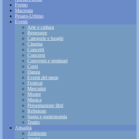
Fermo
Macerata
Pesaro-Urbino
Eventi
Arte e cultura
Benessere
Categorie e luoghi
Cinema
Concerti
Concorsi
Convegni e seminari
Corsi
Danza
Eventi del mese
Festival
Mercatini
Mostre
Musica
Presentazione libri
Religione
Sagra e gastronomia
Teatro
Attualità
Ambiente
Avvisi