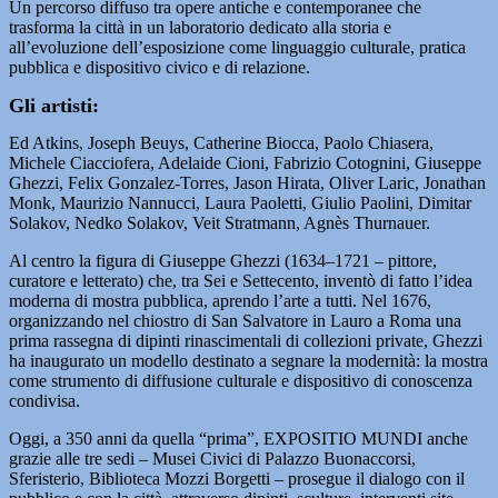
Un percorso diffuso tra opere antiche e contemporanee che
trasforma la città in un laboratorio dedicato alla storia e
all’evoluzione dell’esposizione come linguaggio culturale, pratica
pubblica e dispositivo civico e di relazione.
Gli artisti:
Ed Atkins, Joseph Beuys, Catherine Biocca, Paolo Chiasera,
Michele Ciacciofera, Adelaide Cioni, Fabrizio Cotognini, Giuseppe
Ghezzi, Felix Gonzalez-Torres, Jason Hirata, Oliver Laric, Jonathan
Monk, Maurizio Nannucci, Laura Paoletti, Giulio Paolini, Dimitar
Solakov, Nedko Solakov, Veit Stratmann, Agnès Thurnauer.
Al centro la figura di Giuseppe Ghezzi (1634–1721 – pittore,
curatore e letterato) che, tra Sei e Settecento, inventò di fatto l’idea
moderna di mostra pubblica, aprendo l’arte a tutti. Nel 1676,
organizzando nel chiostro di San Salvatore in Lauro a Roma una
prima rassegna di dipinti rinascimentali di collezioni private, Ghezzi
ha inaugurato un modello destinato a segnare la modernità: la mostra
come strumento di diffusione culturale e dispositivo di conoscenza
condivisa.
Oggi, a 350 anni da quella “prima”, EXPOSITIO MUNDI anche
grazie alle tre sedi – Musei Civici di Palazzo Buonaccorsi,
Sferisterio, Biblioteca Mozzi Borgetti – prosegue il dialogo con il