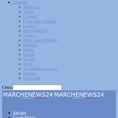
Attualità
Ambiente
Avvisi
Cronaca
Economia e finanza
Lavoro
Meteo Marche
Politica
Primo piano Marche
Regione
Salute
Scuola
Sociale
Sport
Tecnologia e scienze
Turismo
Università
Cerca
Marchenews24
Ancona
Ascoli Piceno