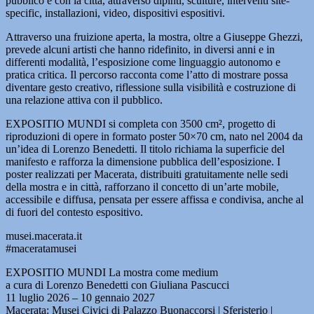
pubblico e con la città, attraverso dipinti, sculture, interventi site-
specific, installazioni, video, dispositivi espositivi.
Attraverso una fruizione aperta, la mostra, oltre a Giuseppe Ghezzi,
prevede alcuni artisti che hanno ridefinito, in diversi anni e in
differenti modalità, l’esposizione come linguaggio autonomo e
pratica critica. Il percorso racconta come l’atto di mostrare possa
diventare gesto creativo, riflessione sulla visibilità e costruzione di
una relazione attiva con il pubblico.
EXPOSITIO MUNDI si completa con 3500 cm², progetto di
riproduzioni di opere in formato poster 50×70 cm, nato nel 2004 da
un’idea di Lorenzo Benedetti. Il titolo richiama la superficie del
manifesto e rafforza la dimensione pubblica dell’esposizione. I
poster realizzati per Macerata, distribuiti gratuitamente nelle sedi
della mostra e in città, rafforzano il concetto di un’arte mobile,
accessibile e diffusa, pensata per essere affissa e condivisa, anche al
di fuori del contesto espositivo.
musei.macerata.it
#maceratamusei
EXPOSITIO MUNDI La mostra come medium
a cura di Lorenzo Benedetti con Giuliana Pascucci
11 luglio 2026 – 10 gennaio 2027
Macerata: Musei Civici di Palazzo Buonaccorsi | Sferisterio |