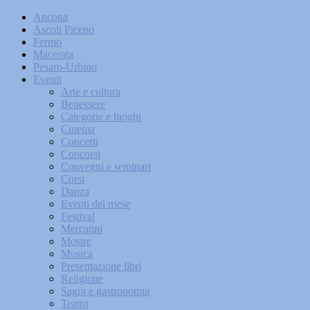
Ancona
Ascoli Piceno
Fermo
Macerata
Pesaro-Urbino
Eventi
Arte e cultura
Benessere
Categorie e luoghi
Cinema
Concerti
Concorsi
Convegni e seminari
Corsi
Danza
Eventi del mese
Festival
Mercatini
Mostre
Musica
Presentazione libri
Religione
Sagra e gastronomia
Teatro