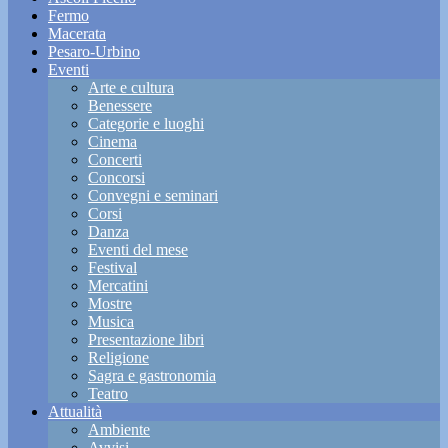
Fermo
Macerata
Pesaro-Urbino
Eventi
Arte e cultura
Benessere
Categorie e luoghi
Cinema
Concerti
Concorsi
Convegni e seminari
Corsi
Danza
Eventi del mese
Festival
Mercatini
Mostre
Musica
Presentazione libri
Religione
Sagra e gastronomia
Teatro
Attualità
Ambiente
Avvisi