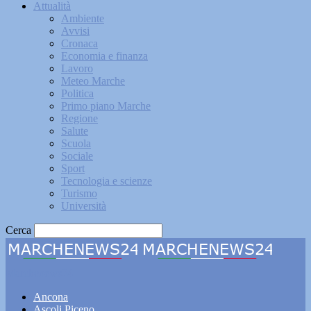
Attualità
Ambiente
Avvisi
Cronaca
Economia e finanza
Lavoro
Meteo Marche
Politica
Primo piano Marche
Regione
Salute
Scuola
Sociale
Sport
Tecnologia e scienze
Turismo
Università
Cerca
Marchenews24
Ancona
Ascoli Piceno