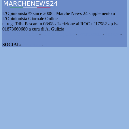
L'Opinionista © since 2008 - Marche News 24 supplemento a
L'Opinionista Giornale Online
n. reg. Trib. Pescara n.08/08 - Iscrizione al ROC n°17982 - p.iva
01873660680 a cura di A. Gulizia
Pubblicità e contatti
-
Notizie del giorno
-
Informazioni
-
Privacy
-
Cookie
SOCIAL:
Facebook
-
X