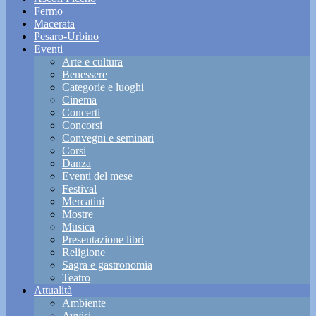
Fermo
Macerata
Pesaro-Urbino
Eventi
Arte e cultura
Benessere
Categorie e luoghi
Cinema
Concerti
Concorsi
Convegni e seminari
Corsi
Danza
Eventi del mese
Festival
Mercatini
Mostre
Musica
Presentazione libri
Religione
Sagra e gastronomia
Teatro
Attualità
Ambiente
Avvisi