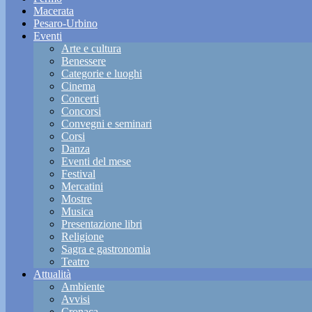
Macerata
Pesaro-Urbino
Eventi
Arte e cultura
Benessere
Categorie e luoghi
Cinema
Concerti
Concorsi
Convegni e seminari
Corsi
Danza
Eventi del mese
Festival
Mercatini
Mostre
Musica
Presentazione libri
Religione
Sagra e gastronomia
Teatro
Attualità
Ambiente
Avvisi
Cronaca