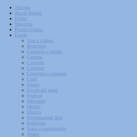
Ancona
Ascoli Piceno
Fermo
Macerata
Pesaro-Urbino
Eventi
Arte e cultura
Benessere
Categorie e luoghi
Cinema
Concerti
Concorsi
Convegni e seminari
Corsi
Danza
Eventi del mese
Festival
Mercatini
Mostre
Musica
Presentazione libri
Religione
Sagra e gastronomia
Teatro