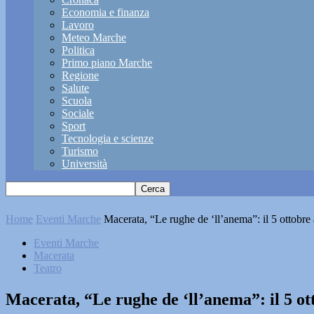
Economia e finanza
Lavoro
Meteo Marche
Politica
Primo piano Marche
Regione
Salute
Scuola
Sociale
Sport
Tecnologia e scienze
Turismo
Università
Home
Eventi Marche
Macerata, “Le rughe de ‘ll’anema”: il 5 ottobr
Eventi Marche
Macerata
Teatro
Macerata, “Le rughe de ‘ll’anema”: il 5 o