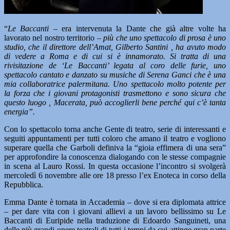
“
Le Baccanti –
era intervenuta la Dante che già altre volte ha
lavorato nel nostro territorio
– più che uno spettacolo di prosa è uno
studio, che il direttore dell’Amat, Gilberto Santini , ha avuto modo
di vedere a Roma e di cui si è innamorato. Si tratta di una
rivisitazione de ‘Le Baccanti’ legata al coro delle furie, uno
spettacolo cantato e danzato su musiche di Serena Ganci che è una
mia collaboratrice palermitana. Uno spettacolo molto potente per
la forza che i giovani protagonisti trasmettono e sono sicura che
questo luogo , Macerata, può accoglierli bene perché qui c’è tanta
energia”.
Con lo spettacolo torna anche Gente di teatro, serie di interessanti e
seguiti appuntamenti per tutti coloro che amano il teatro e vogliono
superare quella che Garboli definiva la “gioia effimera di una sera”
per approfondire la conoscenza dialogando con le stesse compagnie
in scena al Lauro Rossi. In questa occasione l’incontro si svolgerà
mercoledì 6 novembre alle ore 18 presso l’ex Enoteca in corso della
Repubblica.
Emma Dante è tornata in Accademia – dove si era diplomata attrice
– per dare vita con i giovani allievi a un lavoro bellissimo su Le
Baccanti di Euripide nella traduzione di Edoardo Sanguineti, una
delle più grandi opere teatrali di tutti i tempi da cui attinge gran parte