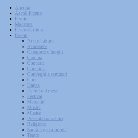
Ancona
Ascoli Piceno
Fermo
Macerata
Pesaro-Urbino
Eventi
Arte e cultura
Benessere
Categorie e luoghi
Cinema
Concerti
Concorsi
Convegni e seminari
Corsi
Danza
Eventi del mese
Festival
Mercatini
Mostre
Musica
Presentazione libri
Religione
Sagra e gastronomia
Teatro