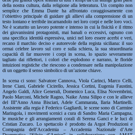
della nostra cultura, dalla religione alla letteratura. Un compito non
semplice che Emma Dante ha affrontato coraggiosamente con
l’obiettivo principale di guidare gli allievi alla comprensione di un
testo lontano e terribile incarnandolo nei loro corpi e nelle loro voci.
Ne è scaturito un lavoro potente e intenso in cui la fisicità e il ritmo
dei giovanissimi protagonisti, mai banali o eccessivi, ognuno con
una specifica identità espressiva, unici nel loro essere acerbi e veri,
recano il marchio deciso e autorevole della regista siciliana: il suo
ormai celebre lavoro sul coro e sulla schiera, la sua straordinaria
capacità di far muovere i corpi in scena, lo spazio severamente
tagliato dai riflettori, i colori che esplodono e narrano, le floride
intuizioni registiche che riescono a condensare nella manipolazione
di un oggetto il senso simbolico di un’azione chiave.
In scena ci sono: Salvatore Cannova, Viola Carinci, Marco Celli,
Irene Ciani, Gabriele Cicirello, Jessica Cortini, Eugenia Faustini,
Angelo Galdi, Alice Generali, Domenico Luca, Elisa Novembrini,
Paolo Marconi, Michele Ragno, Naike Anna Silipo e con le allieve
del III°Anno Anna Bisciari, Adele Cammarata, Ilaria Martinelli.
Assistente alla regia è Federico Gagliardi, le scene sono di Carmine
Maringola, i movimenti scenici a cura di Sandro Maria Campagna,
le musiche e gli arrangiamenti corali di Serena Ganci e le luci di
Cristian Zucaro. Lo spettacolo è prodotto da Argot Produzioni e
Compagnia dell’Accademia – Accademia Nazionale d’Arte
Drammatica “Silvio d’Amico” in collaborazione con AMAT