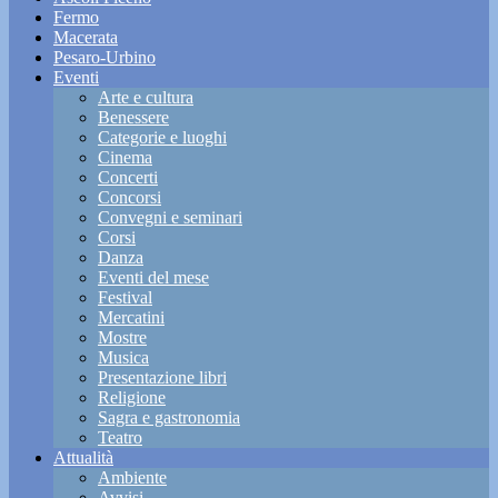
Fermo
Macerata
Pesaro-Urbino
Eventi
Arte e cultura
Benessere
Categorie e luoghi
Cinema
Concerti
Concorsi
Convegni e seminari
Corsi
Danza
Eventi del mese
Festival
Mercatini
Mostre
Musica
Presentazione libri
Religione
Sagra e gastronomia
Teatro
Attualità
Ambiente
Avvisi