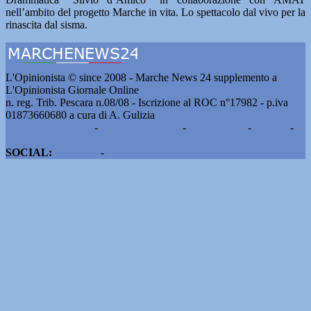
nell’ambito del progetto Marche in vita. Lo spettacolo dal vivo per la
rinascita dal sisma.
L'Opinionista © since 2008 - Marche News 24 supplemento a
L'Opinionista Giornale Online
n. reg. Trib. Pescara n.08/08 - Iscrizione al ROC n°17982 - p.iva
01873660680 a cura di A. Gulizia
Pubblicità e contatti
-
Notizie del giorno
-
Informazioni
-
Privacy
-
Cookie
SOCIAL:
Facebook
-
X