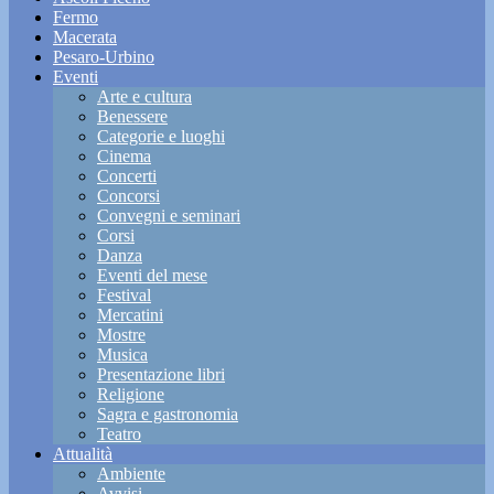
Fermo
Macerata
Pesaro-Urbino
Eventi
Arte e cultura
Benessere
Categorie e luoghi
Cinema
Concerti
Concorsi
Convegni e seminari
Corsi
Danza
Eventi del mese
Festival
Mercatini
Mostre
Musica
Presentazione libri
Religione
Sagra e gastronomia
Teatro
Attualità
Ambiente
Avvisi