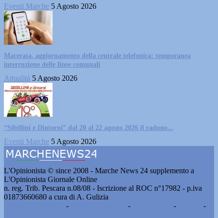
Eventi Marche
5 Agosto 2026
Macerata, aggiornamento della centrale telefonica: temporanea
interruzione delle linee comunali
Attualità
5 Agosto 2026
“Sibillini e Dintorni” dal 20 al 22 agosto 2026 il raduno...
Eventi Marche
5 Agosto 2026
L'Opinionista © since 2008 - Marche News 24 supplemento a
L'Opinionista Giornale Online
n. reg. Trib. Pescara n.08/08 - Iscrizione al ROC n°17982 - p.iva
01873660680 a cura di A. Gulizia
Pubblicità e contatti
-
Notizie del giorno
-
Informazioni
-
Privacy
-
Cookie