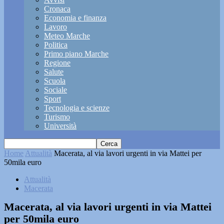
Cronaca
Economia e finanza
Lavoro
Meteo Marche
Politica
Primo piano Marche
Regione
Salute
Scuola
Sociale
Sport
Tecnologia e scienze
Turismo
Università
Home
Attualità
Macerata, al via lavori urgenti in via Mattei per
50mila euro
Attualità
Macerata
Macerata, al via lavori urgenti in via Mattei
per 50mila euro