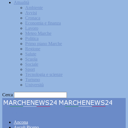
Attualità
Ambiente
Avvisi
Cronaca
Economia e finanza
Lavoro
Meteo Marche
Politica
Primo piano Marche
Regione
Salute
Scuola
Sociale
Sport
Tecnologia e scienze
Turismo
Università
Cerca
Marchenews24
Ancona
Ascoli Piceno