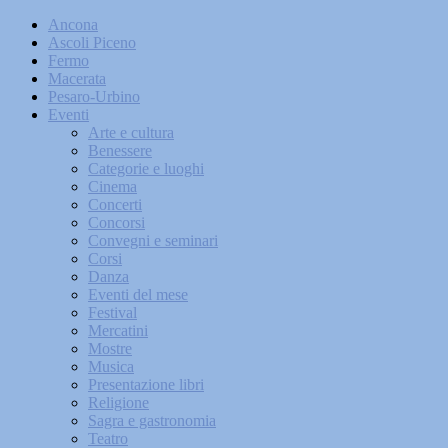
Ancona
Ascoli Piceno
Fermo
Macerata
Pesaro-Urbino
Eventi
Arte e cultura
Benessere
Categorie e luoghi
Cinema
Concerti
Concorsi
Convegni e seminari
Corsi
Danza
Eventi del mese
Festival
Mercatini
Mostre
Musica
Presentazione libri
Religione
Sagra e gastronomia
Teatro