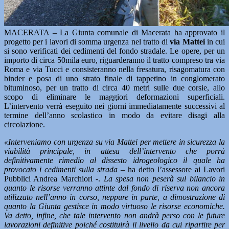
MACERATA – La Giunta comunale di Macerata ha approvato il
progetto per i lavori di somma urgenza nel tratto di
via Mattei
in cui
si sono verificati dei cedimenti del fondo stradale. Le opere, per un
importo di circa 50mila euro, riguarderanno il tratto compreso tra via
Roma e via Tucci e consisteranno nella fresatura, risagomatura con
binder e posa di uno strato finale di tappetino in conglomerato
bituminoso, per un tratto di circa 40 metri sulle due corsie, allo
scopo di eliminare le maggiori deformazioni superficiali.
L’intervento verrà eseguito nei giorni immediatamente successivi al
termine dell’anno scolastico in modo da evitare disagi alla
circolazione.
«Interveniamo con urgenza su via Mattei per mettere in sicurezza la
viabilità principale, in attesa dell’intervento che porrà
definitivamente rimedio al dissesto idrogeologico il quale ha
provocato i cedimenti sulla strada –
ha detto l’assessore ai Lavori
Pubblici Andrea Marchiori -.
La spesa non peserà sul bilancio in
quanto le risorse verranno attinte dal fondo di riserva non ancora
utilizzato nell’anno in corso, neppure in parte, a dimostrazione di
quanto la Giunta gestisce in modo virtuoso le risorse economiche.
Va detto, infine, che tale intervento non andrà perso con le future
lavorazioni definitive poiché costituirà il livello da cui ripartire per