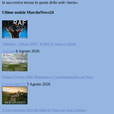
la successiva messa in quota della sede viaria».
Ultime notizie MarcheNews24
“Infinito – Estate 2026” di Raf fa tappa a Sirolo
Ancona
6 Agosto 2026
Quinto Forum della Montagna a Castelsantangelo sul Nera
Eventi Marche
5 Agosto 2026
A San Severino Marche Isola in Festa per San Lorenzo